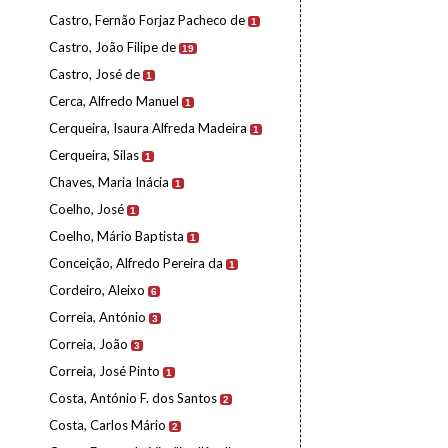
Castro, Fernão Forjaz Pacheco de
1
Castro, João Filipe de
19
Castro, José de
1
Cerca, Alfredo Manuel
1
Cerqueira, Isaura Alfreda Madeira
1
Cerqueira, Silas
1
Chaves, Maria Inácia
1
Coelho, José
1
Coelho, Mário Baptista
1
Conceição, Alfredo Pereira da
1
Cordeiro, Aleixo
6
Correia, António
3
Correia, João
3
Correia, José Pinto
1
Costa, António F. dos Santos
2
Costa, Carlos Mário
2