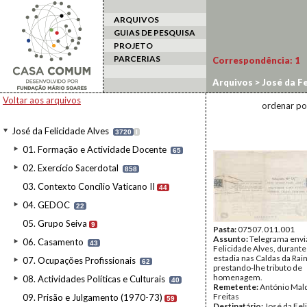
ARQUIVOS
GUIAS DE PESQUISA
PROJETO
PARCERIAS
Correspondência:
1
Arquivos
>
José da Fe
Voltar aos arquivos
ordenar po
José da Felicidade Alves
3720
I
01. Formação e Actividade Docente
65
02. Exercício Sacerdotal
858
03. Contexto Concílio Vaticano II
44
04. GEDOC
22
05. Grupo Seiva
9
Pasta:
07507.011.001
Assunto:
Telegrama envi
06. Casamento
43
Felicidade Alves, durant
estadia nas Caldas da Rai
07. Ocupações Profissionais
62
prestando-lhe tributo de
homenagem.
08. Actividades Políticas e Culturais
40
Remetente:
António Mal
Freitas
09. Prisão e Julgamento (1970-73)
59
Destinatário:
José da Fel