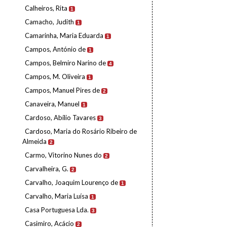
Calheiros, Rita
1
Camacho, Judith
1
Camarinha, Maria Eduarda
1
Campos, António de
1
Campos, Belmiro Narino de
4
Campos, M. Oliveira
1
Campos, Manuel Pires de
2
Canaveira, Manuel
1
Cardoso, Abílio Tavares
3
Cardoso, Maria do Rosário Ribeiro de
Almeida
2
Carmo, Vitorino Nunes do
2
Carvalheira, G.
2
Carvalho, Joaquim Lourenço de
1
Carvalho, Maria Luísa
1
Casa Portuguesa Lda.
3
Casimiro, Acácio
2