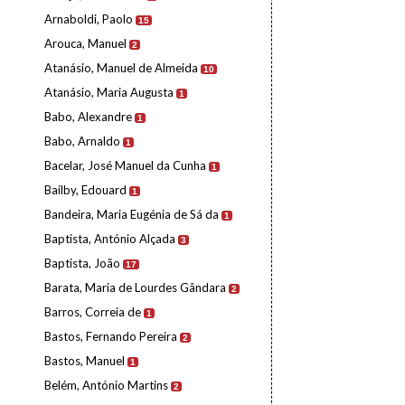
Arnaboldi, Paolo
15
Arouca, Manuel
2
Atanásio, Manuel de Almeida
10
Atanásio, Maria Augusta
1
Babo, Alexandre
1
Babo, Arnaldo
1
Bacelar, José Manuel da Cunha
1
Bailby, Edouard
1
Bandeira, Maria Eugénia de Sá da
1
Baptista, António Alçada
3
Baptista, João
17
Barata, Maria de Lourdes Gândara
2
Barros, Correia de
1
Bastos, Fernando Pereira
2
Bastos, Manuel
1
Belém, António Martins
2