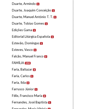
Duarte, Armindo
1
Duarte, Joaquim Conceição
1
Duarte, Manuel António T. T.
1
Duarte, Tobias Gomes
1
Edições Gama
1
Editorial Litúrgica Española
1
Estevão, Domingas
1
Esteves, Vasco
1
Falcão, Manuel Franco
2
FAMÍLIA
150
Faria, Baltazar
4
Faria, Carlos
1
Faria, Ilda
3
Farrusco Júnior
1
Félix, Francisco Maria
4
Fernandes, José Baptista
1
Fernandes, Maria Vitória