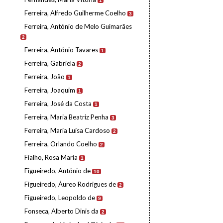
1
Ferreira, Alfredo Guilherme Coelho
3
Ferreira, António de Melo Guimarães
2
Ferreira, António Tavares
1
Ferreira, Gabriela
2
Ferreira, João
1
Ferreira, Joaquim
1
Ferreira, José da Costa
1
Ferreira, Maria Beatriz Penha
3
Ferreira, Maria Luísa Cardoso
2
Ferreira, Orlando Coelho
2
Fialho, Rosa Maria
1
Figueiredo, António de
10
Figueiredo, Áureo Rodrigues de
2
Figueiredo, Leopoldo de
9
Fonseca, Alberto Dinis da
2