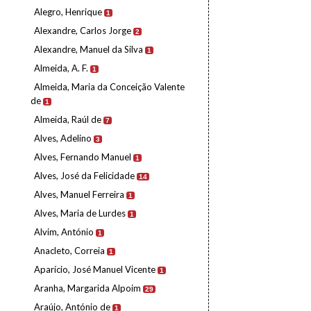
Alegro, Henrique
1
Alexandre, Carlos Jorge
2
Alexandre, Manuel da Silva
1
Almeida, A. F.
1
Almeida, Maria da Conceição Valente
de
1
Almeida, Raúl de
7
Alves, Adelino
3
Alves, Fernando Manuel
1
Alves, José da Felicidade
14
Alves, Manuel Ferreira
1
Alves, Maria de Lurdes
1
Alvim, António
1
Anacleto, Correia
1
Aparício, José Manuel Vicente
1
Aranha, Margarida Alpoim
29
Araújo, António de
1