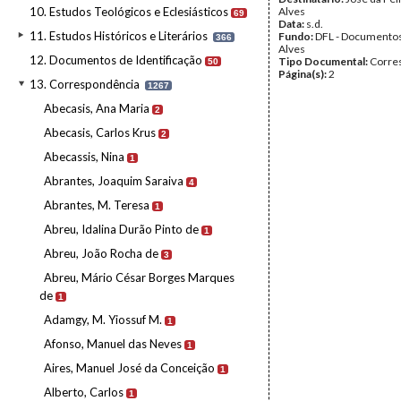
10. Estudos Teológicos e Eclesiásticos
Alves
69
Data:
s.d.
11. Estudos Históricos e Literários
Fundo:
DFL - Documentos
366
Alves
12. Documentos de Identificação
Tipo Documental:
Corre
50
Página(s):
2
13. Correspondência
1267
Abecasis, Ana Maria
2
Abecasis, Carlos Krus
2
Abecassis, Nina
1
Abrantes, Joaquim Saraiva
4
Abrantes, M. Teresa
1
Abreu, Idalina Durão Pinto de
1
Abreu, João Rocha de
3
Abreu, Mário César Borges Marques
de
1
Adamgy, M. Yiossuf M.
1
Afonso, Manuel das Neves
1
Aires, Manuel José da Conceição
1
Alberto, Carlos
1