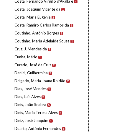
Costa, Fernando Virgílio d'Ayalla e
4
Costa, Joaquim Vicente da
1
Costa, Maria Eugénia
2
Costa, Ramiro Carlos Ramos da
1
Coutinho, António Borges
1
Coutinho, Maria Adelaide Sousa
1
Cruz, J. Mendes da
1
Cunha, Mário
1
Curado, José da Cruz
2
Daniel, Guilhermina
2
Delgado, Maria Joana Roldão
2
Dias, José Mendes
1
Dias, Luís Alves
2
Dinis, João Seabra
5
Dinis, Maria Teresa Alves
2
Diniz, José Joaquim
1
Duarte, António Fernandes
1