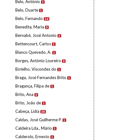
Belo, António
1
Belo, Duarte
1
Belo, Fernando
14
Benedita, Maria
9
Bernabé, José Antonio
2
Bettencourt, Carlos
1
Blanco Quevedo, A.
1
Borges, António Loureiro
3
Botelho, Viscondes do
1
Braga, José Fernandes Brito
1
Bragança, Filipa de
1
Brito, Ana
2
Brito, João de
1
Cabeça, Lídia
28
Caldas, José Guilherme P.
1
Caldeira Lda., Mário
1
Calderolo, Ernesto
1