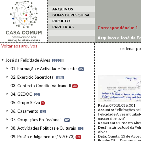
ARQUIVOS
GUIAS DE PESQUISA
PROJETO
PARCERIAS
Correspondência:
1
Arquivos
>
José da Fe
Voltar aos arquivos
ordenar po
José da Felicidade Alves
3720
I
01. Formação e Actividade Docente
65
02. Exercício Sacerdotal
858
03. Contexto Concílio Vaticano II
44
04. GEDOC
22
05. Grupo Seiva
9
Pasta:
07518.036.001
Assunto:
Felicitações pel
06. Casamento
43
Felicidade Alves intitulad
nascer de novo".
07. Ocupações Profissionais
62
Remetente:
Ernesto Alfr
Destinatário:
José da Fel
08. Actividades Políticas e Culturais
40
Alves
Data:
Quinta, 13 de Agos
09. Prisão e Julgamento (1970-73)
59
Fundo:
DFL - Documentos