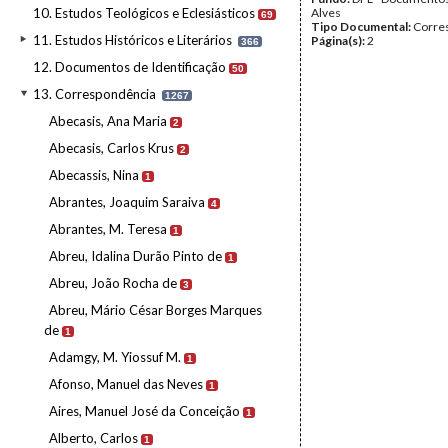
10. Estudos Teológicos e Eclesiásticos
Alves
69
Tipo Documental:
Corre
11. Estudos Históricos e Literários
Página(s):
2
366
12. Documentos de Identificação
50
13. Correspondência
1267
Abecasis, Ana Maria
2
Abecasis, Carlos Krus
2
Abecassis, Nina
1
Abrantes, Joaquim Saraiva
4
Abrantes, M. Teresa
1
Abreu, Idalina Durão Pinto de
1
Abreu, João Rocha de
3
Abreu, Mário César Borges Marques
de
1
Adamgy, M. Yiossuf M.
1
Afonso, Manuel das Neves
1
Aires, Manuel José da Conceição
1
Alberto, Carlos
1