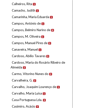
Calheiros, Rita
1
Camacho, Judith
1
Camarinha, Maria Eduarda
1
Campos, António de
1
Campos, Belmiro Narino de
4
Campos, M. Oliveira
1
Campos, Manuel Pires de
2
Canaveira, Manuel
1
Cardoso, Abílio Tavares
3
Cardoso, Maria do Rosário Ribeiro de
Almeida
2
Carmo, Vitorino Nunes do
2
Carvalheira, G.
2
Carvalho, Joaquim Lourenço de
1
Carvalho, Maria Luísa
1
Casa Portuguesa Lda.
3
Casimiro, Acácio
2