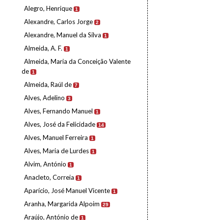
Alegro, Henrique
1
Alexandre, Carlos Jorge
2
Alexandre, Manuel da Silva
1
Almeida, A. F.
1
Almeida, Maria da Conceição Valente
de
1
Almeida, Raúl de
7
Alves, Adelino
3
Alves, Fernando Manuel
1
Alves, José da Felicidade
14
Alves, Manuel Ferreira
1
Alves, Maria de Lurdes
1
Alvim, António
1
Anacleto, Correia
1
Aparício, José Manuel Vicente
1
Aranha, Margarida Alpoim
29
Araújo, António de
1