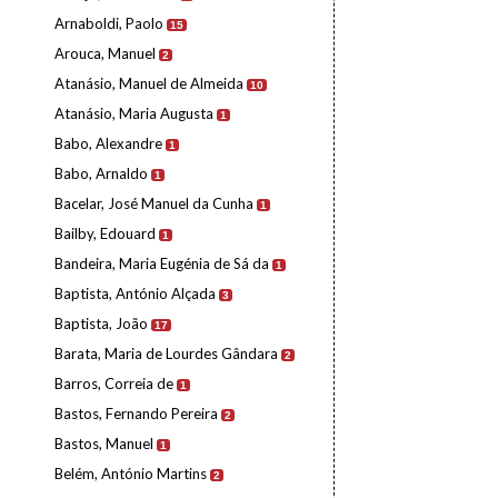
Arnaboldi, Paolo
15
Arouca, Manuel
2
Atanásio, Manuel de Almeida
10
Atanásio, Maria Augusta
1
Babo, Alexandre
1
Babo, Arnaldo
1
Bacelar, José Manuel da Cunha
1
Bailby, Edouard
1
Bandeira, Maria Eugénia de Sá da
1
Baptista, António Alçada
3
Baptista, João
17
Barata, Maria de Lourdes Gândara
2
Barros, Correia de
1
Bastos, Fernando Pereira
2
Bastos, Manuel
1
Belém, António Martins
2