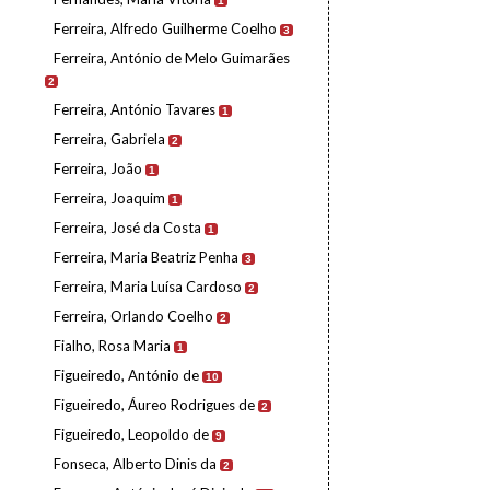
1
Ferreira, Alfredo Guilherme Coelho
3
Ferreira, António de Melo Guimarães
2
Ferreira, António Tavares
1
Ferreira, Gabriela
2
Ferreira, João
1
Ferreira, Joaquim
1
Ferreira, José da Costa
1
Ferreira, Maria Beatriz Penha
3
Ferreira, Maria Luísa Cardoso
2
Ferreira, Orlando Coelho
2
Fialho, Rosa Maria
1
Figueiredo, António de
10
Figueiredo, Áureo Rodrigues de
2
Figueiredo, Leopoldo de
9
Fonseca, Alberto Dinis da
2