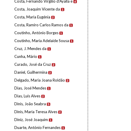
Costa, Fernando Virgílio d'Ayalla e
4
Costa, Joaquim Vicente da
1
Costa, Maria Eugénia
2
Costa, Ramiro Carlos Ramos da
1
Coutinho, António Borges
1
Coutinho, Maria Adelaide Sousa
1
Cruz, J. Mendes da
1
Cunha, Mário
1
Curado, José da Cruz
2
Daniel, Guilhermina
2
Delgado, Maria Joana Roldão
2
Dias, José Mendes
1
Dias, Luís Alves
2
Dinis, João Seabra
5
Dinis, Maria Teresa Alves
2
Diniz, José Joaquim
1
Duarte, António Fernandes
1