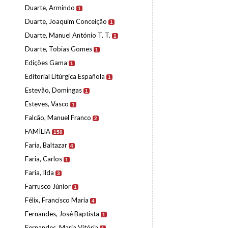
Duarte, Armindo
1
Duarte, Joaquim Conceição
1
Duarte, Manuel António T. T.
1
Duarte, Tobias Gomes
1
Edições Gama
1
Editorial Litúrgica Española
1
Estevão, Domingas
1
Esteves, Vasco
1
Falcão, Manuel Franco
2
FAMÍLIA
150
Faria, Baltazar
4
Faria, Carlos
1
Faria, Ilda
3
Farrusco Júnior
1
Félix, Francisco Maria
4
Fernandes, José Baptista
1
Fernandes, Maria Vitória