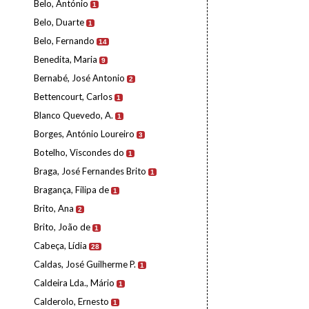
Belo, António
1
Belo, Duarte
1
Belo, Fernando
14
Benedita, Maria
9
Bernabé, José Antonio
2
Bettencourt, Carlos
1
Blanco Quevedo, A.
1
Borges, António Loureiro
3
Botelho, Viscondes do
1
Braga, José Fernandes Brito
1
Bragança, Filipa de
1
Brito, Ana
2
Brito, João de
1
Cabeça, Lídia
28
Caldas, José Guilherme P.
1
Caldeira Lda., Mário
1
Calderolo, Ernesto
1