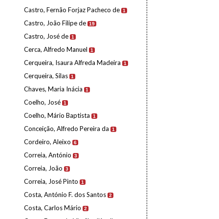
Castro, Fernão Forjaz Pacheco de
1
Castro, João Filipe de
19
Castro, José de
1
Cerca, Alfredo Manuel
1
Cerqueira, Isaura Alfreda Madeira
1
Cerqueira, Silas
1
Chaves, Maria Inácia
1
Coelho, José
1
Coelho, Mário Baptista
1
Conceição, Alfredo Pereira da
1
Cordeiro, Aleixo
6
Correia, António
3
Correia, João
3
Correia, José Pinto
1
Costa, António F. dos Santos
2
Costa, Carlos Mário
2