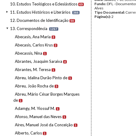
10. Estudos Teológicos e Eclesiásticos
Fundo:
DFL - Documentos
69
Alves
11. Estudos Históricos e Literários
Tipo Documental:
Corre
366
Página(s):
2
12. Documentos de Identificação
50
13. Correspondência
1267
Abecasis, Ana Maria
2
Abecasis, Carlos Krus
2
Abecassis, Nina
1
Abrantes, Joaquim Saraiva
4
Abrantes, M. Teresa
1
Abreu, Idalina Durão Pinto de
1
Abreu, João Rocha de
3
Abreu, Mário César Borges Marques
de
1
Adamgy, M. Yiossuf M.
1
Afonso, Manuel das Neves
1
Aires, Manuel José da Conceição
1
Alberto, Carlos
1