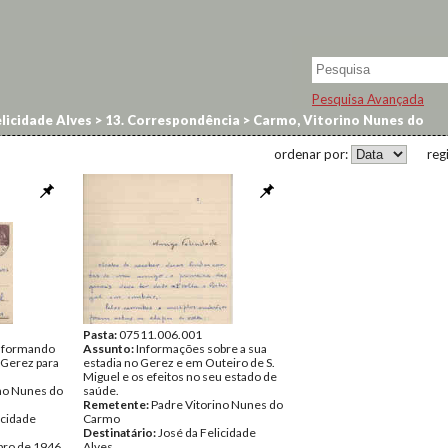
Pesquisa Avançada
licidade Alves
>
13. Correspondência
>
Carmo, Vitorino Nunes do
ordenar por:
reg
Pasta:
07511.006.001
informando
Assunto:
Informações sobre a sua
 Gerez para
estadia no Gerez e em Outeiro de S.
Miguel e os efeitos no seu estado de
no Nunes do
saúde.
Remetente:
Padre Vitorino Nunes do
icidade
Carmo
Destinatário:
José da Felicidade
bro de 1946
Alves