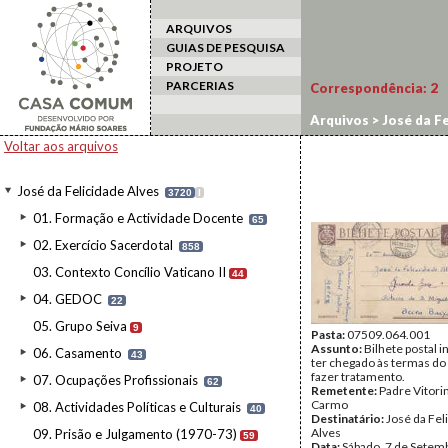
ARQUIVOS
GUIAS DE PESQUISA
PROJETO
PARCERIAS
Correspondência:
2
Arquivos
>
José da Fe
Voltar aos arquivos
José da Felicidade Alves
3720
I
01. Formação e Actividade Docente
65
02. Exercício Sacerdotal
858
03. Contexto Concílio Vaticano II
44
04. GEDOC
22
05. Grupo Seiva
9
Pasta:
07509.064.001
Assunto:
Bilhete postal 
06. Casamento
43
ter chegado às termas do
fazer tratamento.
07. Ocupações Profissionais
62
Remetente:
Padre Vitori
Carmo
08. Actividades Políticas e Culturais
40
Destinatário:
José da Fel
Alves
09. Prisão e Julgamento (1970-73)
59
Data:
Sábado, 7 de Setem