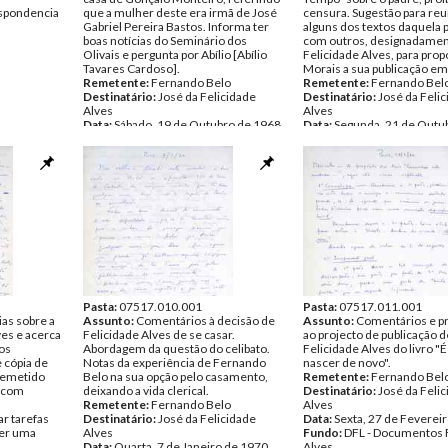
spondencia
que a mulher deste era irmã de José
censura. Sugestão para reu
Gabriel Pereira Bastos. Informa ter
alguns dos textos daquela 
boas notícias do Seminário dos
com outros, designadamen
Olivais e pergunta por Abílio [Abílio
Felicidade Alves, para prop
Tavares Cardoso].
Morais a sua publicação em 
Remetente:
Fernando Belo
Remetente:
Fernando Bel
Destinatário:
José da Felicidade
Destinatário:
José da Feli
Alves
Alves
Data:
Sábado, 19 de Outubro de 1968
Data:
Segunda, 21 de Outu
Fundo:
DFL - Documentos Felicidade
1968
Alves
Fundo:
DFL - Documentos 
Tipo Documental:
Correspondencia
Alves
Página(s):
2
Tipo Documental:
Corres
Página(s):
4
Pasta:
07517.010.001
Pasta:
07517.011.001
ias sobre a
Assunto:
Comentários à decisão de
Assunto:
Comentários e p
ves e acerca
Felicidade Alves de se casar.
ao projecto de publicação d
aos
Abordagem da questão do celibato.
Felicidade Alves do livro "É
 cópia de
Notas da experiência de Fernando
nascer de novo".
remetido
Belo na sua opção pelo casamento,
Remetente:
Fernando Bel
" com
deixando a vida clerical.
Destinatário:
José da Feli
Remetente:
Fernando Belo
Alves
r tarefas
Destinatário:
José da Felicidade
Data:
Sexta, 27 de Feverei
azer uma
Alves
Fundo:
DFL - Documentos 
Data:
Quarta, 7 de Janeiro de 1970
Alves