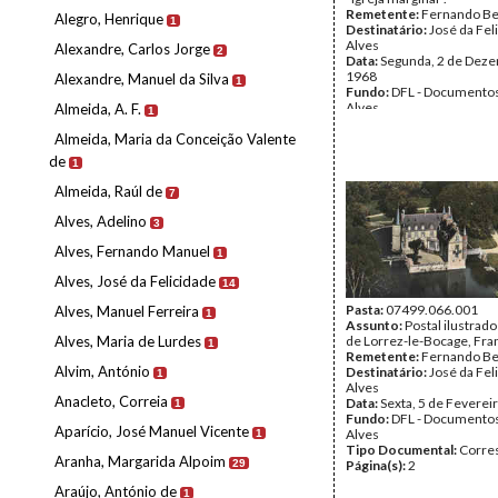
Remetente:
Fernando Be
Alegro, Henrique
1
Destinatário:
José da Fel
Alves
Alexandre, Carlos Jorge
2
Data:
Segunda, 2 de Dez
1968
Alexandre, Manuel da Silva
1
Fundo:
DFL - Documentos
Alves
Almeida, A. F.
1
Tipo Documental:
Corre
Almeida, Maria da Conceição Valente
Página(s):
4
de
1
Almeida, Raúl de
7
Alves, Adelino
3
Alves, Fernando Manuel
1
Alves, José da Felicidade
14
Pasta:
07499.066.001
Alves, Manuel Ferreira
1
Assunto:
Postal ilustrad
Alves, Maria de Lurdes
de Lorrez-le-Bocage, Fra
1
Remetente:
Fernando Be
Alvim, António
Destinatário:
José da Fel
1
Alves
Anacleto, Correia
Data:
Sexta, 5 de Feverei
1
Fundo:
DFL - Documentos
Aparício, José Manuel Vicente
Alves
1
Tipo Documental:
Corre
Aranha, Margarida Alpoim
29
Página(s):
2
Araújo, António de
1