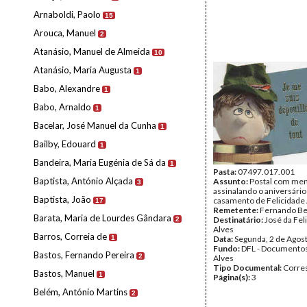
Arnaboldi, Paolo
15
Arouca, Manuel
2
Atanásio, Manuel de Almeida
10
Atanásio, Maria Augusta
1
Babo, Alexandre
1
Babo, Arnaldo
1
Bacelar, José Manuel da Cunha
1
Bailby, Edouard
1
Bandeira, Maria Eugénia de Sá da
1
Pasta:
07497.017.001
Baptista, António Alçada
Assunto:
Postal com me
3
assinalando o aniversário
Baptista, João
casamento de Felicidade 
17
Remetente:
Fernando Be
Barata, Maria de Lourdes Gândara
Destinatário:
José da Fel
2
Alves
Barros, Correia de
1
Data:
Segunda, 2 de Agos
Fundo:
DFL - Documentos
Bastos, Fernando Pereira
2
Alves
Tipo Documental:
Corre
Bastos, Manuel
1
Página(s):
3
Belém, António Martins
2