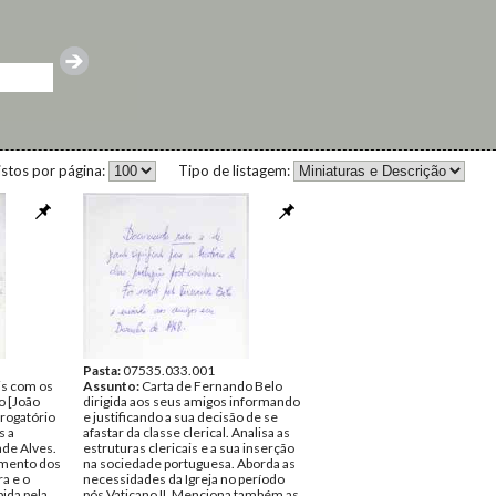
istos por página:
Tipo de listagem:
Pasta:
07535.033.001
is com os
Assunto:
Carta de Fernando Belo
o [João
dirigida aos seus amigos informando
rrogatório
e justificando a sua decisão de se
s a
afastar da classe clerical. Analisa as
ade Alves.
estruturas clericais e a sua inserção
amento dos
na sociedade portuguesa. Aborda as
ra e o
necessidades da Igreja no período
bida pela
pós Vaticano II. Menciona também as