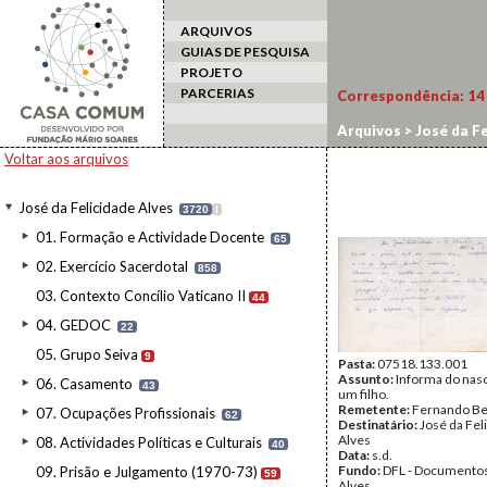
ARQUIVOS
GUIAS DE PESQUISA
PROJETO
PARCERIAS
Correspondência:
14
Arquivos
>
José da Fe
Voltar aos arquivos
José da Felicidade Alves
3720
I
01. Formação e Actividade Docente
65
02. Exercício Sacerdotal
858
03. Contexto Concílio Vaticano II
44
04. GEDOC
22
05. Grupo Seiva
9
Pasta:
07518.133.001
Assunto:
Informa do nas
06. Casamento
43
um filho.
Remetente:
Fernando Be
07. Ocupações Profissionais
62
Destinatário:
José da Fel
Alves
08. Actividades Políticas e Culturais
40
Data:
s.d.
Fundo:
DFL - Documentos
09. Prisão e Julgamento (1970-73)
59
Alves