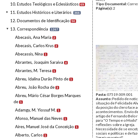
10. Estudos Teológicos e Eclesiásticos
Tipo Documental:
Corre
69
Página(s):
2
11. Estudos Históricos e Literários
366
12. Documentos de Identificação
50
13. Correspondência
1267
Abecasis, Ana Maria
2
Abecasis, Carlos Krus
2
Abecassis, Nina
1
Abrantes, Joaquim Saraiva
4
Abrantes, M. Teresa
1
Abreu, Idalina Durão Pinto de
1
Abreu, João Rocha de
3
Pasta:
07519.009.001
Abreu, Mário César Borges Marques
Assunto:
Pedido de notíc
de
1
situação de Felicidade Al
da posição do clero face 
Adamgy, M. Yiossuf M.
1
acontecimentos. Envio de
artigo de Fernando Belo 
Afonso, Manuel das Neves
1
para "O Tempo e o Modo
reflexões sobre a Igreja.
Aires, Manuel José da Conceição
1
Necessidade de se enceta
sociais e políticas e de f
Alberto, Carlos
1
"igreja marginal".