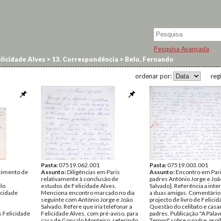
Pesquisa Avançada
licidade Alves
>
13. Correspondência
>
Belo, Fernando
ordenar por:
reg
Pasta:
07519.062.001
Pasta:
07519.003.001
cimento de
Assunto:
Diligências em Paris
Assunto:
Encontro em Par
relativamente à conclusão de
padres António Jorge e Joã
lo
estudos de Felicidade Alves.
Salvado]. Referência a inte
icidade
Menciona encontro marcado no dia
a duas amigas. Comentário
seguinte com António Jorge e João
projecto de livro de Felicid
Salvado. Refere que iria telefonar a
Questão do celibato e cas
 Felicidade
Felicidade Alves, com pré-aviso, para
padres. Publicação "A Palav
casa de Gonçalo Monteiro, referindo
Tempo" sobre o padre, proi