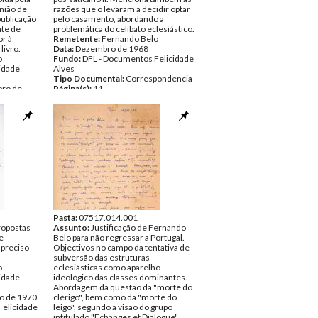
nião de
razões que o levaram a decidir optar
publicação
pelo casamento, abordando a
te de
problemática do celibato eclesiástico.
or à
Remetente:
Fernando Belo
livro.
Data:
Dezembro de 1968
o
Fundo:
DFL - Documentos Felicidade
cidade
Alves
Tipo Documental:
Correspondencia
bro de
Página(s):
11
Felicidade
pondencia
Pasta:
07517.014.001
ropostas
Assunto:
Justificação de Fernando
e
Belo para não regressar a Portugal.
 preciso
Objectivos no campo da tentativa de
subversão das estruturas
o
eclesiásticas como aparelho
cidade
ideológico das classes dominantes.
Abordagem da questão da "morte do
ro de 1970
clérigo", bem como da "morte do
Felicidade
leigo", segundo a visão do grupo
intitulado "Echanges et Dialogue"