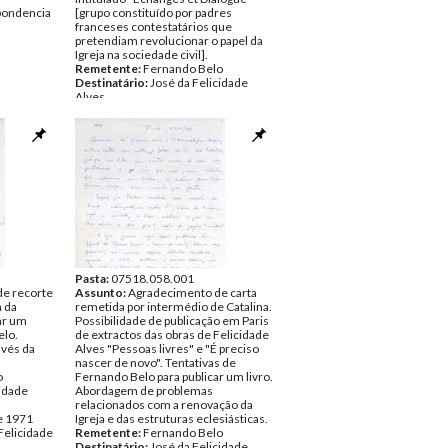
pondencia
[grupo constituído por padres
franceses contestatários que
pretendiam revolucionar o papel da
Igreja na sociedade civil].
Remetente:
Fernando Belo
Destinatário:
José da Felicidade
Alves
Data:
Quinta, 26 de Novembro de
1970
Fundo:
DFL - Documentos Felicidade
Alves
Tipo Documental:
Correspondencia
Página(s):
5
Pasta:
07518.058.001
de recorte
Assunto:
Agradecimento de carta
a da
remetida por intermédio de Catalina.
ar um
Possibilidade de publicação em Paris
elo.
de extractos das obras de Felicidade
avés da
Alves "Pessoas livres" e "É preciso
nascer de novo". Tentativas de
o
Fernando Belo para publicar um livro.
cidade
Abordagem de problemas
relacionados com a renovação da
de 1971
Igreja e das estruturas eclesiásticas.
Felicidade
Remetente:
Fernando Belo
Destinatário:
José da Felicidade