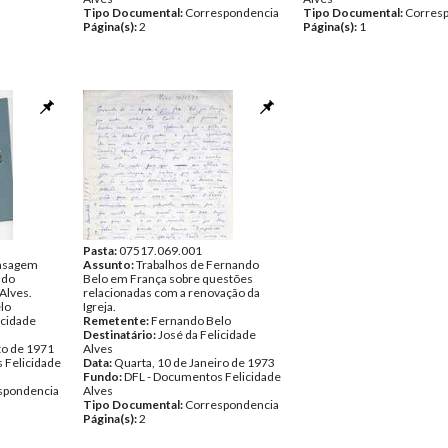
Tipo Documental:
Correspondencia
Tipo Documental:
Corres
Página(s):
2
Página(s):
1
Pasta:
07517.069.001
nsagem
Assunto:
Trabalhos de Fernando
 do
Belo em França sobre questões
Alves.
relacionadas com a renovação da
lo
Igreja.
icidade
Remetente:
Fernando Belo
Destinatário:
José da Felicidade
to de 1971
Alves
 Felicidade
Data:
Quarta, 10 de Janeiro de 1973
Fundo:
DFL - Documentos Felicidade
spondencia
Alves
Tipo Documental:
Correspondencia
Página(s):
2