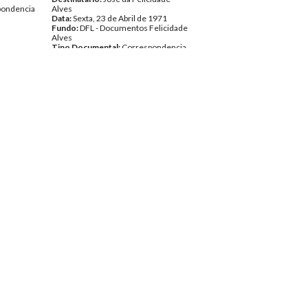
pondencia
Alves
Data:
Sexta, 23 de Abril de 1971
Fundo:
DFL - Documentos Felicidade
Alves
Tipo Documental:
Correspondencia
Página(s):
8