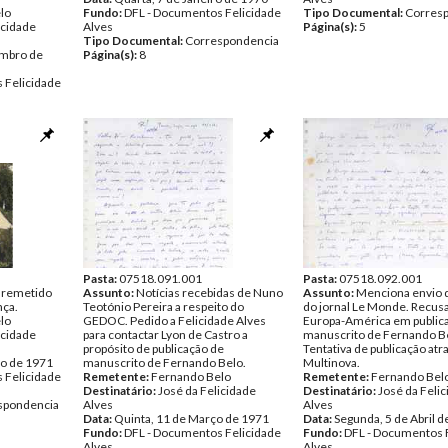
lo
Fundo:
DFL - Documentos Felicidade
Tipo Documental:
Corres
icidade
Alves
Página(s):
5
Tipo Documental:
Correspondencia
embro de
Página(s):
8
 Felicidade
spondencia
Pasta:
07518.091.001
Pasta:
07518.092.001
o remetido
Assunto:
Notícias recebidas de Nuno
Assunto:
Menciona envio 
nça.
Teotónio Pereira a respeito do
do jornal Le Monde. Recus
lo
GEDOC. Pedido a Felicidade Alves
Europa-América em public
icidade
para contactar Lyon de Castro a
manuscrito de Fernando B
propósito de publicação de
Tentativa de publicação atr
ro de 1971
manuscrito de Fernando Belo.
Multinova.
 Felicidade
Remetente:
Fernando Belo
Remetente:
Fernando Bel
Destinatário:
José da Felicidade
Destinatário:
José da Feli
spondencia
Alves
Alves
Data:
Quinta, 11 de Março de 1971
Data:
Segunda, 5 de Abril 
Fundo:
DFL - Documentos Felicidade
Fundo:
DFL - Documentos 
Alves
Alves