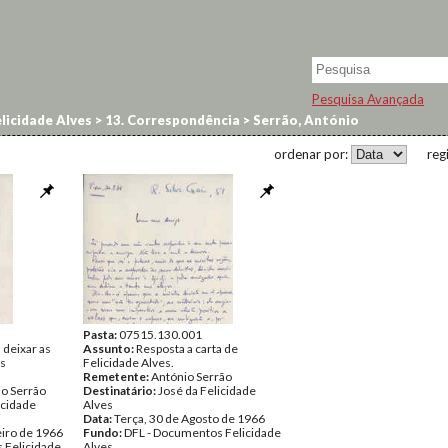
Pesquisa Avançada
licidade Alves
>
13. Correspondência
>
Serrão, António
ordenar por:
reg
Pasta:
07515.130.001
 deixar as
Assunto:
Resposta a carta de
as
Felicidade Alves.
Remetente:
António Serrão
o Serrão
Destinatário:
José da Felicidade
icidade
Alves
Data:
Terça, 30 de Agosto de 1966
eiro de 1966
Fundo:
DFL - Documentos Felicidade
 Felicidade
Alves