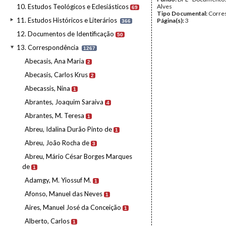
10. Estudos Teológicos e Eclesiásticos
Alves
69
Tipo Documental:
Corre
11. Estudos Históricos e Literários
Página(s):
3
366
12. Documentos de Identificação
50
13. Correspondência
1267
Abecasis, Ana Maria
2
Abecasis, Carlos Krus
2
Abecassis, Nina
1
Abrantes, Joaquim Saraiva
4
Abrantes, M. Teresa
1
Abreu, Idalina Durão Pinto de
1
Abreu, João Rocha de
3
Abreu, Mário César Borges Marques
de
1
Adamgy, M. Yiossuf M.
1
Afonso, Manuel das Neves
1
Aires, Manuel José da Conceição
1
Alberto, Carlos
1