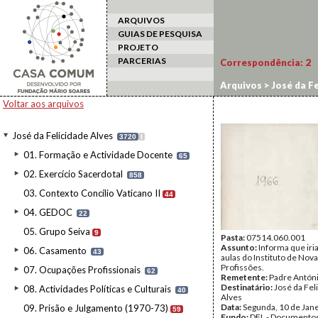
ARQUIVOS
GUIAS DE PESQUISA
PROJETO
PARCERIAS
Correspondência:
2
Arquivos
>
José da Fe
Voltar aos arquivos
José da Felicidade Alves
3720
I
01. Formação e Actividade Docente
65
02. Exercício Sacerdotal
858
03. Contexto Concílio Vaticano II
44
04. GEDOC
22
05. Grupo Seiva
9
Pasta:
07514.060.001
Assunto:
Informa que iria
06. Casamento
43
aulas do Instituto de Nov
Profissões.
07. Ocupações Profissionais
62
Remetente:
Padre Antóni
Destinatário:
José da Fel
08. Actividades Políticas e Culturais
40
Alves
Data:
Segunda, 10 de Jan
09. Prisão e Julgamento (1970-73)
59
Fundo:
DFL - Documentos