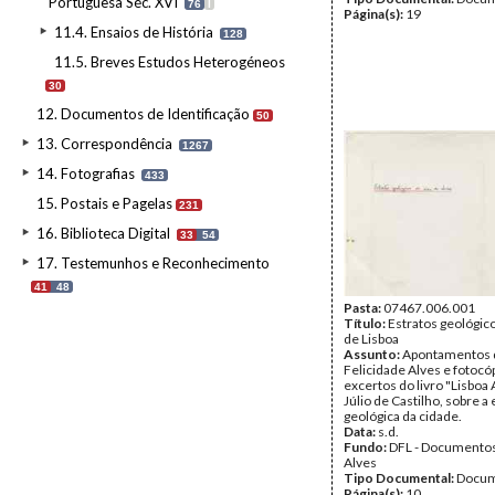
Portuguesa Séc. XVI
76
I
Página(s):
19
11.4. Ensaios de História
128
11.5. Breves Estudos Heterogéneos
30
12. Documentos de Identificação
50
13. Correspondência
1267
14. Fotografias
433
15. Postais e Pagelas
231
16. Biblioteca Digital
33
54
17. Testemunhos e Reconhecimento
41
48
Pasta:
07467.006.001
Título:
Estratos geológic
de Lisboa
Assunto:
Apontamentos 
Felicidade Alves e fotocó
excertos do livro "Lisboa 
Júlio de Castilho, sobre a
geológica da cidade.
Data:
s.d.
Fundo:
DFL - Documentos
Alves
Tipo Documental:
Docum
Página(s):
10