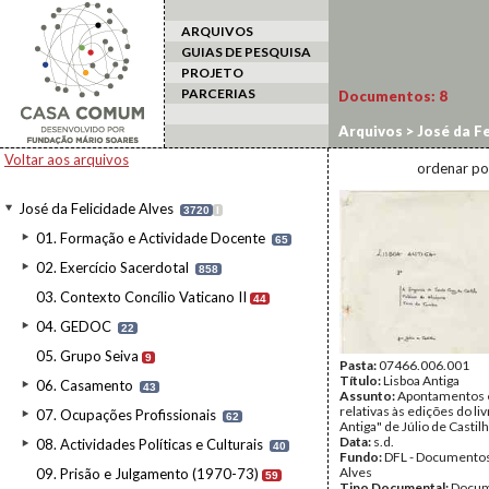
ARQUIVOS
GUIAS DE PESQUISA
PROJETO
PARCERIAS
Documentos:
8
Arquivos
>
José da Fe
11.1.4. Lisboa Antiga
Voltar aos arquivos
ordenar po
José da Felicidade Alves
3720
I
01. Formação e Actividade Docente
65
02. Exercício Sacerdotal
858
03. Contexto Concílio Vaticano II
44
04. GEDOC
22
05. Grupo Seiva
9
Pasta:
07466.006.001
Título:
Lisboa Antiga
06. Casamento
43
Assunto:
Apontamentos e
relativas às edições do li
07. Ocupações Profissionais
62
Antiga" de Júlio de Castilh
Data:
s.d.
08. Actividades Políticas e Culturais
40
Fundo:
DFL - Documentos
Alves
09. Prisão e Julgamento (1970-73)
59
Tipo Documental:
Docum