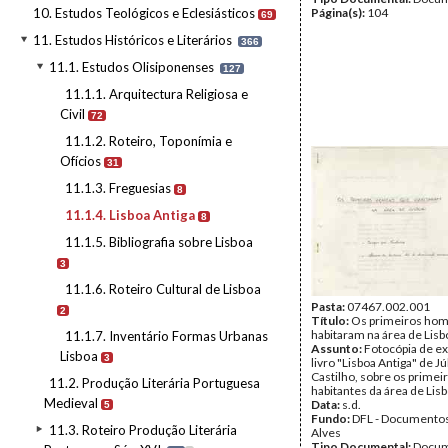
10. Estudos Teológicos e Eclesiásticos
Página(s):
104
69
11. Estudos Históricos e Literários
366
11.1. Estudos Olisiponenses
127
11.1.1. Arquitectura Religiosa e
Civil
72
11.1.2. Roteiro, Toponímia e
Ofícios
31
11.1.3. Freguesias
8
11.1.4. Lisboa Antiga
8
11.1.5. Bibliografia sobre Lisboa
3
11.1.6. Roteiro Cultural de Lisboa
Pasta:
07467.002.001
2
Título:
Os primeiros ho
habitaram na área de Lisb
11.1.7. Inventário Formas Urbanas
Assunto:
Fotocópia de e
Lisboa
3
livro "Lisboa Antiga" de Jú
Castilho, sobre os primei
11.2. Produção Literária Portuguesa
habitantes da área de Lisb
Medieval
Data:
s.d.
5
Fundo:
DFL - Documentos
11.3. Roteiro Produção Literária
Alves
Tipo Documental:
Docum