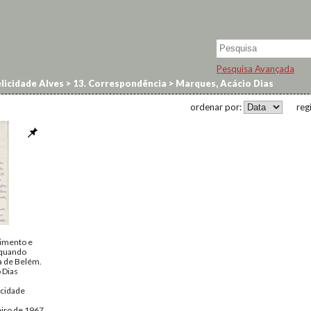
Pesquisa Avançada
licidade Alves
>
13. Correspondência
>
Marques, Acácio Dias
ordenar por:
reg
imento e
 quando
ia de Belém.
 Dias
icidade
eiro de 1967