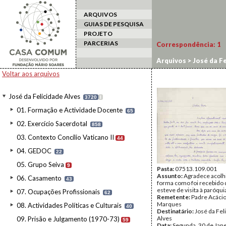
ARQUIVOS
GUIAS DE PESQUISA
PROJETO
PARCERIAS
Correspondência:
1
Arquivos
>
José da Fe
Voltar aos arquivos
José da Felicidade Alves
3720
I
01. Formação e Actividade Docente
65
02. Exercício Sacerdotal
858
03. Contexto Concílio Vaticano II
44
04. GEDOC
22
05. Grupo Seiva
9
Pasta:
07513.109.001
Assunto:
Agradece acolh
06. Casamento
43
forma como foi recebido
esteve de visita à paróqu
07. Ocupações Profissionais
62
Remetente:
Padre Acácio
Marques
08. Actividades Políticas e Culturais
40
Destinatário:
José da Fel
Alves
09. Prisão e Julgamento (1970-73)
59
Data:
Segunda, 30 de Jan