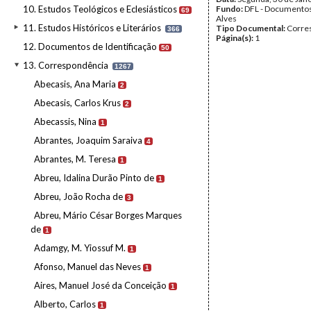
10. Estudos Teológicos e Eclesiásticos
Fundo:
DFL - Documentos
69
Alves
11. Estudos Históricos e Literários
Tipo Documental:
Corre
366
Página(s):
1
12. Documentos de Identificação
50
13. Correspondência
1267
Abecasis, Ana Maria
2
Abecasis, Carlos Krus
2
Abecassis, Nina
1
Abrantes, Joaquim Saraiva
4
Abrantes, M. Teresa
1
Abreu, Idalina Durão Pinto de
1
Abreu, João Rocha de
3
Abreu, Mário César Borges Marques
de
1
Adamgy, M. Yiossuf M.
1
Afonso, Manuel das Neves
1
Aires, Manuel José da Conceição
1
Alberto, Carlos
1