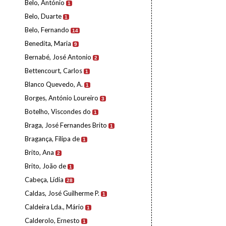
Belo, António
1
Belo, Duarte
1
Belo, Fernando
14
Benedita, Maria
9
Bernabé, José Antonio
2
Bettencourt, Carlos
1
Blanco Quevedo, A.
1
Borges, António Loureiro
3
Botelho, Viscondes do
1
Braga, José Fernandes Brito
1
Bragança, Filipa de
1
Brito, Ana
2
Brito, João de
1
Cabeça, Lídia
28
Caldas, José Guilherme P.
1
Caldeira Lda., Mário
1
Calderolo, Ernesto
1