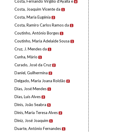
Costa, Fernando Virgílio d'Ayalla e
4
Costa, Joaquim Vicente da
1
Costa, Maria Eugénia
2
Costa, Ramiro Carlos Ramos da
1
Coutinho, António Borges
1
Coutinho, Maria Adelaide Sousa
1
Cruz, J. Mendes da
1
Cunha, Mário
1
Curado, José da Cruz
2
Daniel, Guilhermina
2
Delgado, Maria Joana Roldão
2
Dias, José Mendes
1
Dias, Luís Alves
2
Dinis, João Seabra
5
Dinis, Maria Teresa Alves
2
Diniz, José Joaquim
1
Duarte, António Fernandes
1