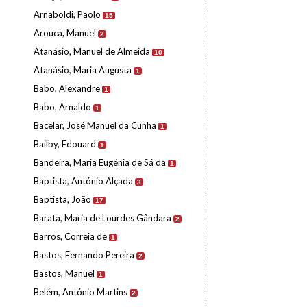
Arnaboldi, Paolo
15
Arouca, Manuel
2
Atanásio, Manuel de Almeida
10
Atanásio, Maria Augusta
1
Babo, Alexandre
1
Babo, Arnaldo
1
Bacelar, José Manuel da Cunha
1
Bailby, Edouard
1
Bandeira, Maria Eugénia de Sá da
1
Baptista, António Alçada
3
Baptista, João
17
Barata, Maria de Lourdes Gândara
2
Barros, Correia de
1
Bastos, Fernando Pereira
2
Bastos, Manuel
1
Belém, António Martins
2