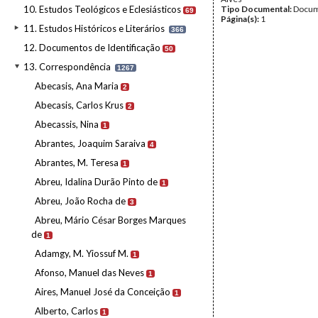
10. Estudos Teológicos e Eclesiásticos
Tipo Documental:
Docum
69
Página(s):
1
11. Estudos Históricos e Literários
366
12. Documentos de Identificação
50
13. Correspondência
1267
Abecasis, Ana Maria
2
Abecasis, Carlos Krus
2
Abecassis, Nina
1
Abrantes, Joaquim Saraiva
4
Abrantes, M. Teresa
1
Abreu, Idalina Durão Pinto de
1
Abreu, João Rocha de
3
Abreu, Mário César Borges Marques
de
1
Adamgy, M. Yiossuf M.
1
Afonso, Manuel das Neves
1
Aires, Manuel José da Conceição
1
Alberto, Carlos
1