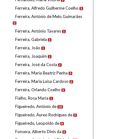
1
Ferreira, Alfredo Guilherme Coelho
3
Ferreira, António de Melo Guimarães
2
Ferreira, António Tavares
1
Ferreira, Gabriela
2
Ferreira, João
1
Ferreira, Joaquim
1
Ferreira, José da Costa
1
Ferreira, Maria Beatriz Penha
3
Ferreira, Maria Luísa Cardoso
2
Ferreira, Orlando Coelho
2
Fialho, Rosa Maria
1
Figueiredo, António de
10
Figueiredo, Áureo Rodrigues de
2
Figueiredo, Leopoldo de
9
Fonseca, Alberto Dinis da
2