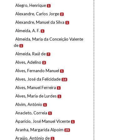
Alegro, Henrique
1
Alexandre, Carlos Jorge
2
Alexandre, Manuel da Silva
1
Almeida, A. F.
1
Almeida, Maria da Conceição Valente
de
1
Almeida, Raúl de
7
Alves, Adelino
3
Alves, Fernando Manuel
1
Alves, José da Felicidade
14
Alves, Manuel Ferreira
1
Alves, Maria de Lurdes
1
Alvim, António
1
Anacleto, Correia
1
Aparício, José Manuel Vicente
1
Aranha, Margarida Alpoim
29
Araújo, António de
1