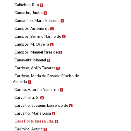
Calheiros, Rita
1
Camacho, Judith
1
Camarinha, Maria Eduarda
1
Campos, António de
1
Campos, Belmiro Narino de
4
Campos, M. Oliveira
1
Campos, Manuel Pires de
2
Canaveira, Manuel
1
Cardoso, Abílio Tavares
3
Cardoso, Maria do Rosário Ribeiro de
Almeida
2
Carmo, Vitorino Nunes do
2
Carvalheira, G.
2
Carvalho, Joaquim Lourenço de
1
Carvalho, Maria Luísa
1
Casa Portuguesa Lda.
3
Casimiro, Acácio
2