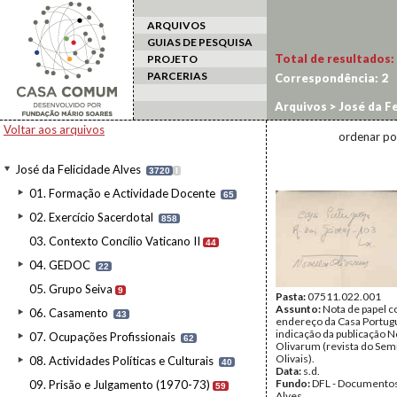
ARQUIVOS
GUIAS DE PESQUISA
Total de resultados:
PROJETO
PARCERIAS
Correspondência:
2
Arquivos
>
José da Fe
Voltar aos arquivos
ordenar po
José da Felicidade Alves
3720
I
01. Formação e Actividade Docente
65
02. Exercício Sacerdotal
858
03. Contexto Concílio Vaticano II
44
04. GEDOC
22
05. Grupo Seiva
9
Pasta:
07511.022.001
Assunto:
Nota de papel 
06. Casamento
43
endereço da Casa Portug
indicação da publicação N
07. Ocupações Profissionais
62
Olivarum (revista do Sem
Olivais).
08. Actividades Políticas e Culturais
40
Data:
s.d.
Fundo:
DFL - Documentos
09. Prisão e Julgamento (1970-73)
59
Alves