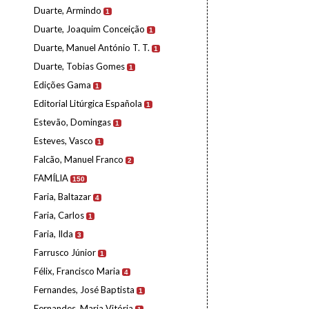
Duarte, Armindo
1
Duarte, Joaquim Conceição
1
Duarte, Manuel António T. T.
1
Duarte, Tobias Gomes
1
Edições Gama
1
Editorial Litúrgica Española
1
Estevão, Domingas
1
Esteves, Vasco
1
Falcão, Manuel Franco
2
FAMÍLIA
150
Faria, Baltazar
4
Faria, Carlos
1
Faria, Ilda
3
Farrusco Júnior
1
Félix, Francisco Maria
4
Fernandes, José Baptista
1
Fernandes, Maria Vitória