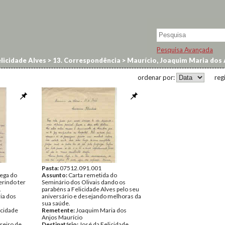
Pesquisa Avançada
licidade Alves
>
13. Correspondência
>
Maurício, Joaquim Maria dos 
ordenar por:
reg
Pasta:
07512.091.001
lega do
Assunto:
Carta remetida do
erindo ter
Seminário dos Olivais dando os
.
parabéns a Felicidade Alves pelo seu
ia dos
aniversário e desejando melhoras da
sua saúde.
icidade
Remetente:
Joaquim Maria dos
Anjos Maurício
reiro de
Destinatário:
José da Felicidade