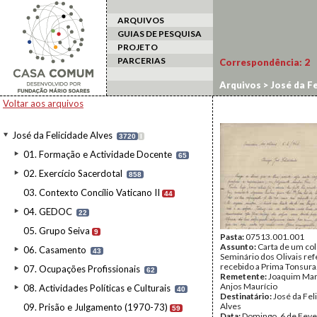
ARQUIVOS
GUIAS DE PESQUISA
PROJETO
PARCERIAS
Correspondência:
2
Arquivos
>
José da Fe
Voltar aos arquivos
José da Felicidade Alves
3720
I
01. Formação e Actividade Docente
65
02. Exercício Sacerdotal
858
03. Contexto Concílio Vaticano II
44
04. GEDOC
22
05. Grupo Seiva
9
Pasta:
07513.001.001
Assunto:
Carta de um co
06. Casamento
43
Seminário dos Olivais ref
recebido a Prima Tonsura
07. Ocupações Profissionais
62
Remetente:
Joaquim Mar
Anjos Maurício
08. Actividades Políticas e Culturais
40
Destinatário:
José da Fel
Alves
09. Prisão e Julgamento (1970-73)
59
Data:
Domingo, 6 de Feve