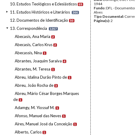
10. Estudos Teológicos e Eclesiásticos
1944
69
Fundo:
DFL - Documentos
11. Estudos Históricos e Literários
Alves
366
Tipo Documental:
Corre
12. Documentos de Identificação
Página(s):
2
50
13. Correspondência
1267
Abecasis, Ana Maria
2
Abecasis, Carlos Krus
2
Abecassis, Nina
1
Abrantes, Joaquim Saraiva
4
Abrantes, M. Teresa
1
Abreu, Idalina Durão Pinto de
1
Abreu, João Rocha de
3
Abreu, Mário César Borges Marques
de
1
Adamgy, M. Yiossuf M.
1
Afonso, Manuel das Neves
1
Aires, Manuel José da Conceição
1
Alberto, Carlos
1