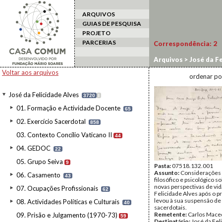
ARQUIVOS
GUIAS DE PESQUISA
PROJETO
PARCERIAS
Correspondência:
2
Arquivos
>
José da Fe
Voltar aos arquivos
ordenar po
José da Felicidade Alves
3720
I
01. Formação e Actividade Docente
65
02. Exercício Sacerdotal
858
03. Contexto Concílio Vaticano II
44
04. GEDOC
22
05. Grupo Seiva
9
Pasta:
07518.132.001
Assunto:
Considerações 
06. Casamento
43
filosófico e psicológico s
novas perspectivas de vid
07. Ocupações Profissionais
62
Felicidade Alves após o 
levou à sua suspensão de
08. Actividades Políticas e Culturais
40
sacerdotais.
Remetente:
Carlos Mace
09. Prisão e Julgamento (1970-73)
59
Destinatário:
José da Fel