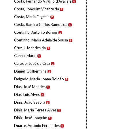
Costa, Fernando Virgílio d'Ayalla e
4
Costa, Joaquim Vicente da
1
Costa, Maria Eugénia
2
Costa, Ramiro Carlos Ramos da
1
Coutinho, António Borges
1
Coutinho, Maria Adelaide Sousa
1
Cruz, J. Mendes da
1
Cunha, Mário
1
Curado, José da Cruz
2
Daniel, Guilhermina
2
Delgado, Maria Joana Roldão
2
Dias, José Mendes
1
Dias, Luís Alves
2
Dinis, João Seabra
5
Dinis, Maria Teresa Alves
2
Diniz, José Joaquim
1
Duarte, António Fernandes
1