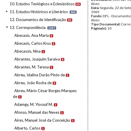
10. Estudos Teológicos e Eclesiásticos
Alves
69
Data:
Segunda, 22 de Set
11. Estudos Históricos e Literários
1969
366
Fundo:
DFL - Documentos
12. Documentos de Identificação
Alves
50
Tipo Documental:
Corre
13. Correspondência
Página(s):
10
1267
Abecasis, Ana Maria
2
Abecasis, Carlos Krus
2
Abecassis, Nina
1
Abrantes, Joaquim Saraiva
4
Abrantes, M. Teresa
1
Abreu, Idalina Durão Pinto de
1
Abreu, João Rocha de
3
Abreu, Mário César Borges Marques
de
1
Adamgy, M. Yiossuf M.
1
Afonso, Manuel das Neves
1
Aires, Manuel José da Conceição
1
Alberto, Carlos
1