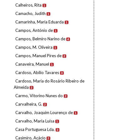
Calheiros, Rita
1
Camacho, Judith
1
Camarinha, Maria Eduarda
1
Campos, António de
1
Campos, Belmiro Narino de
4
Campos, M. Oliveira
1
Campos, Manuel Pires de
2
Canaveira, Manuel
1
Cardoso, Abílio Tavares
3
Cardoso, Maria do Rosário Ribeiro de
Almeida
2
Carmo, Vitorino Nunes do
2
Carvalheira, G.
2
Carvalho, Joaquim Lourenço de
1
Carvalho, Maria Luísa
1
Casa Portuguesa Lda.
3
Casimiro, Acácio
2