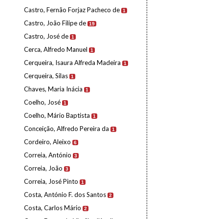
Castro, Fernão Forjaz Pacheco de
1
Castro, João Filipe de
19
Castro, José de
1
Cerca, Alfredo Manuel
1
Cerqueira, Isaura Alfreda Madeira
1
Cerqueira, Silas
1
Chaves, Maria Inácia
1
Coelho, José
1
Coelho, Mário Baptista
1
Conceição, Alfredo Pereira da
1
Cordeiro, Aleixo
6
Correia, António
3
Correia, João
3
Correia, José Pinto
1
Costa, António F. dos Santos
2
Costa, Carlos Mário
2