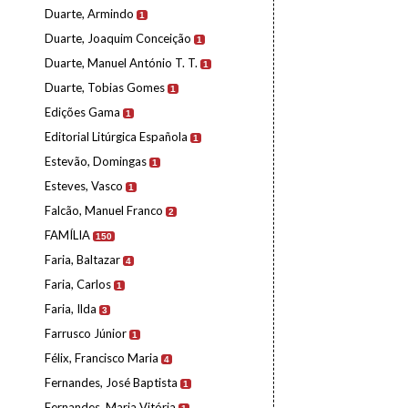
Duarte, Armindo
1
Duarte, Joaquim Conceição
1
Duarte, Manuel António T. T.
1
Duarte, Tobias Gomes
1
Edições Gama
1
Editorial Litúrgica Española
1
Estevão, Domingas
1
Esteves, Vasco
1
Falcão, Manuel Franco
2
FAMÍLIA
150
Faria, Baltazar
4
Faria, Carlos
1
Faria, Ilda
3
Farrusco Júnior
1
Félix, Francisco Maria
4
Fernandes, José Baptista
1
Fernandes, Maria Vitória