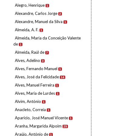
Alegro, Henrique
1
Alexandre, Carlos Jorge
2
Alexandre, Manuel da Silva
1
Almeida, A. F.
1
Almeida, Maria da Conceição Valente
de
1
Almeida, Raúl de
7
Alves, Adelino
3
Alves, Fernando Manuel
1
Alves, José da Felicidade
14
Alves, Manuel Ferreira
1
Alves, Maria de Lurdes
1
Alvim, António
1
Anacleto, Correia
1
Aparício, José Manuel Vicente
1
Aranha, Margarida Alpoim
29
Araújo, António de
1