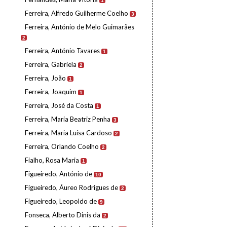
1
Ferreira, Alfredo Guilherme Coelho
3
Ferreira, António de Melo Guimarães
2
Ferreira, António Tavares
1
Ferreira, Gabriela
2
Ferreira, João
1
Ferreira, Joaquim
1
Ferreira, José da Costa
1
Ferreira, Maria Beatriz Penha
3
Ferreira, Maria Luísa Cardoso
2
Ferreira, Orlando Coelho
2
Fialho, Rosa Maria
1
Figueiredo, António de
10
Figueiredo, Áureo Rodrigues de
2
Figueiredo, Leopoldo de
9
Fonseca, Alberto Dinis da
2