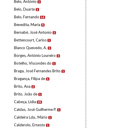
Belo, António
1
Belo, Duarte
1
Belo, Fernando
14
Benedita, Maria
9
Bernabé, José Antonio
2
Bettencourt, Carlos
1
Blanco Quevedo, A.
1
Borges, António Loureiro
3
Botelho, Viscondes do
1
Braga, José Fernandes Brito
1
Bragança, Filipa de
1
Brito, Ana
2
Brito, João de
1
Cabeça, Lídia
28
Caldas, José Guilherme P.
1
Caldeira Lda., Mário
1
Calderolo, Ernesto
1