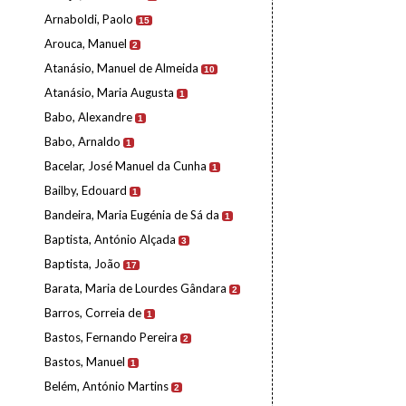
Arnaboldi, Paolo
15
Arouca, Manuel
2
Atanásio, Manuel de Almeida
10
Atanásio, Maria Augusta
1
Babo, Alexandre
1
Babo, Arnaldo
1
Bacelar, José Manuel da Cunha
1
Bailby, Edouard
1
Bandeira, Maria Eugénia de Sá da
1
Baptista, António Alçada
3
Baptista, João
17
Barata, Maria de Lourdes Gândara
2
Barros, Correia de
1
Bastos, Fernando Pereira
2
Bastos, Manuel
1
Belém, António Martins
2