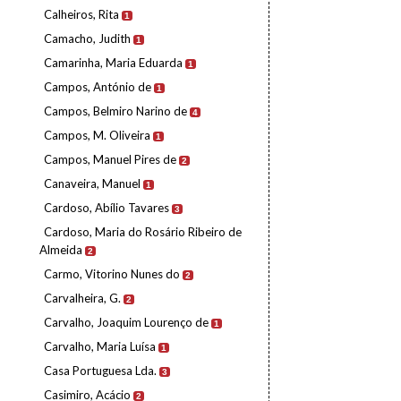
Calheiros, Rita
1
Camacho, Judith
1
Camarinha, Maria Eduarda
1
Campos, António de
1
Campos, Belmiro Narino de
4
Campos, M. Oliveira
1
Campos, Manuel Pires de
2
Canaveira, Manuel
1
Cardoso, Abílio Tavares
3
Cardoso, Maria do Rosário Ribeiro de
Almeida
2
Carmo, Vitorino Nunes do
2
Carvalheira, G.
2
Carvalho, Joaquim Lourenço de
1
Carvalho, Maria Luísa
1
Casa Portuguesa Lda.
3
Casimiro, Acácio
2