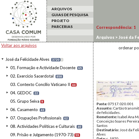
ARQUIVOS
GUIAS DE PESQUISA
PROJETO
PARCERIAS
Correspondência:
1
Arquivos
>
José da Fe
Costa
Voltar aos arquivos
ordenar po
José da Felicidade Alves
3720
I
01. Formação e Actividade Docente
65
02. Exercício Sacerdotal
858
03. Contexto Concílio Vaticano II
44
04. GEDOC
22
05. Grupo Seiva
9
Pasta:
07517.020.001
Assunto:
Cartão transmit
06. Casamento
43
de felicidades.
Remetente:
Isabel Ana M
07. Ocupações Profissionais
62
Conceição Soares Pereira
Santos
08. Actividades Políticas e Culturais
40
Destinatário:
José da Fel
Alves
09. Prisão e Julgamento (1970-73)
59
Data:
c. 1970