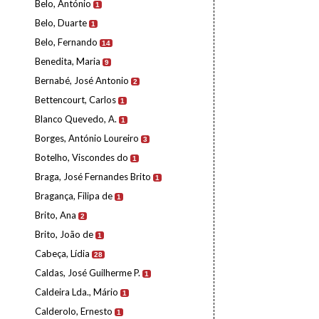
Belo, António
1
Belo, Duarte
1
Belo, Fernando
14
Benedita, Maria
9
Bernabé, José Antonio
2
Bettencourt, Carlos
1
Blanco Quevedo, A.
1
Borges, António Loureiro
3
Botelho, Viscondes do
1
Braga, José Fernandes Brito
1
Bragança, Filipa de
1
Brito, Ana
2
Brito, João de
1
Cabeça, Lídia
28
Caldas, José Guilherme P.
1
Caldeira Lda., Mário
1
Calderolo, Ernesto
1