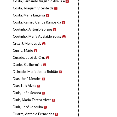
Costa, Fernando Virgílio d'Ayalla e
4
Costa, Joaquim Vicente da
1
Costa, Maria Eugénia
2
Costa, Ramiro Carlos Ramos da
1
Coutinho, António Borges
1
Coutinho, Maria Adelaide Sousa
1
Cruz, J. Mendes da
1
Cunha, Mário
1
Curado, José da Cruz
2
Daniel, Guilhermina
2
Delgado, Maria Joana Roldão
2
Dias, José Mendes
1
Dias, Luís Alves
2
Dinis, João Seabra
5
Dinis, Maria Teresa Alves
2
Diniz, José Joaquim
1
Duarte, António Fernandes
1