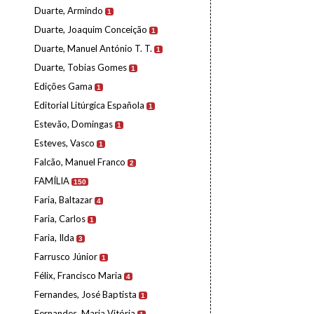
Duarte, Armindo
1
Duarte, Joaquim Conceição
1
Duarte, Manuel António T. T.
1
Duarte, Tobias Gomes
1
Edições Gama
1
Editorial Litúrgica Española
1
Estevão, Domingas
1
Esteves, Vasco
1
Falcão, Manuel Franco
2
FAMÍLIA
150
Faria, Baltazar
4
Faria, Carlos
1
Faria, Ilda
3
Farrusco Júnior
1
Félix, Francisco Maria
4
Fernandes, José Baptista
1
Fernandes, Maria Vitória