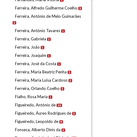
1
Ferreira, Alfredo Guilherme Coelho
3
Ferreira, António de Melo Guimarães
2
Ferreira, António Tavares
1
Ferreira, Gabriela
2
Ferreira, João
1
Ferreira, Joaquim
1
Ferreira, José da Costa
1
Ferreira, Maria Beatriz Penha
3
Ferreira, Maria Luísa Cardoso
2
Ferreira, Orlando Coelho
2
Fialho, Rosa Maria
1
Figueiredo, António de
10
Figueiredo, Áureo Rodrigues de
2
Figueiredo, Leopoldo de
9
Fonseca, Alberto Dinis da
2