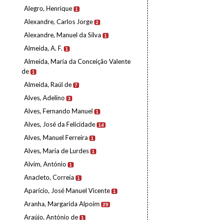
Alegro, Henrique
1
Alexandre, Carlos Jorge
2
Alexandre, Manuel da Silva
1
Almeida, A. F.
1
Almeida, Maria da Conceição Valente
de
1
Almeida, Raúl de
7
Alves, Adelino
3
Alves, Fernando Manuel
1
Alves, José da Felicidade
14
Alves, Manuel Ferreira
1
Alves, Maria de Lurdes
1
Alvim, António
1
Anacleto, Correia
1
Aparício, José Manuel Vicente
1
Aranha, Margarida Alpoim
29
Araújo, António de
1