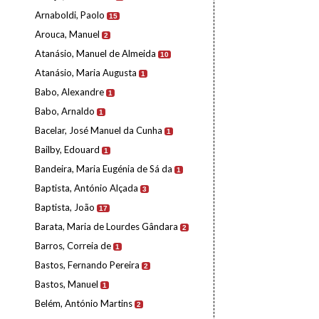
Arnaboldi, Paolo
15
Arouca, Manuel
2
Atanásio, Manuel de Almeida
10
Atanásio, Maria Augusta
1
Babo, Alexandre
1
Babo, Arnaldo
1
Bacelar, José Manuel da Cunha
1
Bailby, Edouard
1
Bandeira, Maria Eugénia de Sá da
1
Baptista, António Alçada
3
Baptista, João
17
Barata, Maria de Lourdes Gândara
2
Barros, Correia de
1
Bastos, Fernando Pereira
2
Bastos, Manuel
1
Belém, António Martins
2