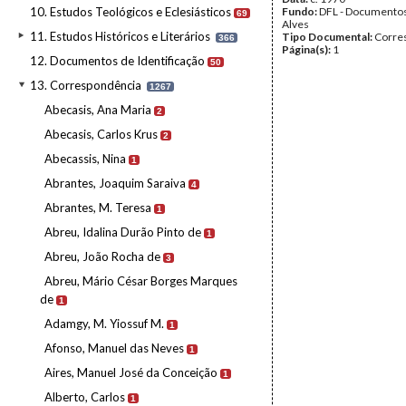
10. Estudos Teológicos e Eclesiásticos
Fundo:
DFL - Documentos
69
Alves
11. Estudos Históricos e Literários
Tipo Documental:
Corre
366
Página(s):
1
12. Documentos de Identificação
50
13. Correspondência
1267
Abecasis, Ana Maria
2
Abecasis, Carlos Krus
2
Abecassis, Nina
1
Abrantes, Joaquim Saraiva
4
Abrantes, M. Teresa
1
Abreu, Idalina Durão Pinto de
1
Abreu, João Rocha de
3
Abreu, Mário César Borges Marques
de
1
Adamgy, M. Yiossuf M.
1
Afonso, Manuel das Neves
1
Aires, Manuel José da Conceição
1
Alberto, Carlos
1