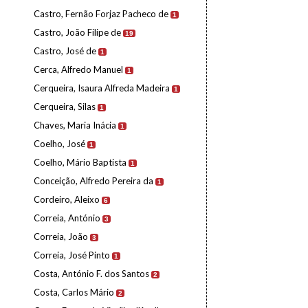
Castro, Fernão Forjaz Pacheco de
1
Castro, João Filipe de
19
Castro, José de
1
Cerca, Alfredo Manuel
1
Cerqueira, Isaura Alfreda Madeira
1
Cerqueira, Silas
1
Chaves, Maria Inácia
1
Coelho, José
1
Coelho, Mário Baptista
1
Conceição, Alfredo Pereira da
1
Cordeiro, Aleixo
6
Correia, António
3
Correia, João
3
Correia, José Pinto
1
Costa, António F. dos Santos
2
Costa, Carlos Mário
2