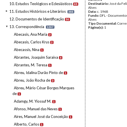
10. Estudos Teológicos e Eclesiásticos
Destinatário:
José da Fel
69
Alves
11. Estudos Históricos e Literários
Data:
c. 1968
366
Fundo:
DFL - Documentos
12. Documentos de Identificação
Alves
50
Tipo Documental:
Corre
13. Correspondência
Página(s):
1
1267
Abecasis, Ana Maria
2
Abecasis, Carlos Krus
2
Abecassis, Nina
1
Abrantes, Joaquim Saraiva
4
Abrantes, M. Teresa
1
Abreu, Idalina Durão Pinto de
1
Abreu, João Rocha de
3
Abreu, Mário César Borges Marques
de
1
Adamgy, M. Yiossuf M.
1
Afonso, Manuel das Neves
1
Aires, Manuel José da Conceição
1
Alberto, Carlos
1