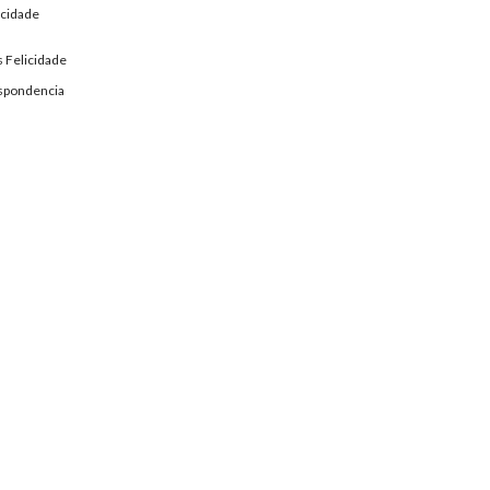
icidade
 Felicidade
spondencia