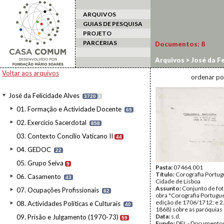
ARQUIVOS
GUIAS DE PESQUISA
PROJETO
PARCERIAS
Documentos:
8
Arquivos
>
José da Fe
11.1.3. Freguesias
Voltar aos arquivos
ordenar po
José da Felicidade Alves
3720
I
01. Formação e Actividade Docente
65
02. Exercício Sacerdotal
858
03. Contexto Concílio Vaticano II
44
04. GEDOC
22
05. Grupo Seiva
9
Pasta:
07464.001
Título:
Corografia Portug
06. Casamento
43
Cidade de Lisboa
Assunto:
Conjunto de fot
07. Ocupações Profissionais
62
obra "Corografia Portugue
edição de 1706/1712; e 2.
08. Actividades Políticas e Culturais
40
1868) sobre as paróquias 
Data:
s.d.
09. Prisão e Julgamento (1970-73)
59
Fundo:
DFL - Documentos