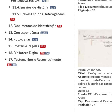
Portuguesa Séc. XVI
76
I
Alves
Tipo Documental:
Docum
11.4. Ensaios de História
128
Página(s):
13
11.5. Breves Estudos Heterogéneos
30
12. Documentos de Identificação
50
13. Correspondência
1267
14. Fotografias
433
15. Postais e Pagelas
231
16. Biblioteca Digital
33
54
17. Testemunhos e Reconhecimento
41
48
Pasta:
07464.007
Título:
Paróquias de Lisb
Assunto:
Apontamentos
manuscritos de Felicidad
sobre a história das paró
Lisboa.
Data:
s.d.
Fundo:
DFL - Documentos
Alves
Tipo Documental:
Docum
Página(s):
27