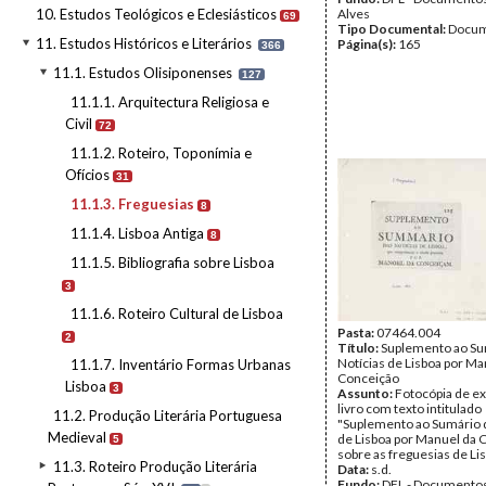
10. Estudos Teológicos e Eclesiásticos
Alves
69
Tipo Documental:
Docum
11. Estudos Históricos e Literários
Página(s):
165
366
11.1. Estudos Olisiponenses
127
11.1.1. Arquitectura Religiosa e
Civil
72
11.1.2. Roteiro, Toponímia e
Ofícios
31
11.1.3. Freguesias
8
11.1.4. Lisboa Antiga
8
11.1.5. Bibliografia sobre Lisboa
3
11.1.6. Roteiro Cultural de Lisboa
Pasta:
07464.004
2
Título:
Suplemento ao Su
Notícias de Lisboa por Ma
11.1.7. Inventário Formas Urbanas
Conceição
Lisboa
3
Assunto:
Fotocópia de e
livro com texto intitulado
11.2. Produção Literária Portuguesa
"Suplemento ao Sumário d
Medieval
de Lisboa por Manuel da 
5
sobre as freguesias de Li
11.3. Roteiro Produção Literária
Data:
s.d.
Fundo:
DFL - Documentos