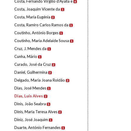
Costa, Fernando Virgílio d'Ayalla e
4
Costa, Joaquim Vicente da
1
Costa, Maria Eugénia
2
Costa, Ramiro Carlos Ramos da
1
Coutinho, António Borges
1
Coutinho, Maria Adelaide Sousa
1
Cruz, J. Mendes da
1
Cunha, Mário
1
Curado, José da Cruz
2
Daniel, Guilhermina
2
Delgado, Maria Joana Roldão
2
Dias, José Mendes
1
Dias, Luís Alves
2
Dinis, João Seabra
5
Dinis, Maria Teresa Alves
2
Diniz, José Joaquim
1
Duarte, António Fernandes
1