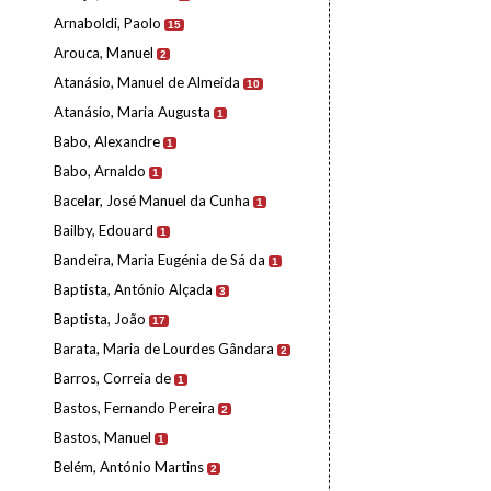
Arnaboldi, Paolo
15
Arouca, Manuel
2
Atanásio, Manuel de Almeida
10
Atanásio, Maria Augusta
1
Babo, Alexandre
1
Babo, Arnaldo
1
Bacelar, José Manuel da Cunha
1
Bailby, Edouard
1
Bandeira, Maria Eugénia de Sá da
1
Baptista, António Alçada
3
Baptista, João
17
Barata, Maria de Lourdes Gândara
2
Barros, Correia de
1
Bastos, Fernando Pereira
2
Bastos, Manuel
1
Belém, António Martins
2