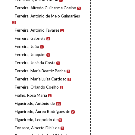
1
Ferreira, Alfredo Guilherme Coelho
3
Ferreira, António de Melo Guimarães
2
Ferreira, António Tavares
1
Ferreira, Gabriela
2
Ferreira, João
1
Ferreira, Joaquim
1
Ferreira, José da Costa
1
Ferreira, Maria Beatriz Penha
3
Ferreira, Maria Luísa Cardoso
2
Ferreira, Orlando Coelho
2
Fialho, Rosa Maria
1
Figueiredo, António de
10
Figueiredo, Áureo Rodrigues de
2
Figueiredo, Leopoldo de
9
Fonseca, Alberto Dinis da
2