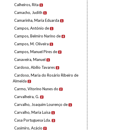
Calheiros, Rita
1
Camacho, Judith
1
Camarinha, Maria Eduarda
1
Campos, António de
1
Campos, Belmiro Narino de
4
Campos, M. Oliveira
1
Campos, Manuel Pires de
2
Canaveira, Manuel
1
Cardoso, Abílio Tavares
3
Cardoso, Maria do Rosário Ribeiro de
Almeida
2
Carmo, Vitorino Nunes do
2
Carvalheira, G.
2
Carvalho, Joaquim Lourenço de
1
Carvalho, Maria Luísa
1
Casa Portuguesa Lda.
3
Casimiro, Acácio
2