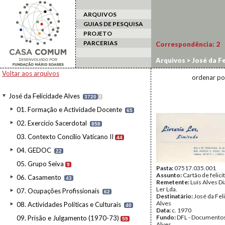
ARQUIVOS
GUIAS DE PESQUISA
PROJETO
PARCERIAS
Correspondência:
2
Arquivos
>
José da Fe
Voltar aos arquivos
ordenar po
José da Felicidade Alves
3720
I
01. Formação e Actividade Docente
65
02. Exercício Sacerdotal
858
03. Contexto Concílio Vaticano II
44
04. GEDOC
22
05. Grupo Seiva
9
Pasta:
07517.035.001
Assunto:
Cartão de felici
06. Casamento
43
Remetente:
Luís Alves Di
Ler Lda.
07. Ocupações Profissionais
62
Destinatário:
José da Fel
Alves
08. Actividades Políticas e Culturais
40
Data:
c. 1970
Fundo:
DFL - Documentos
09. Prisão e Julgamento (1970-73)
59
Alves