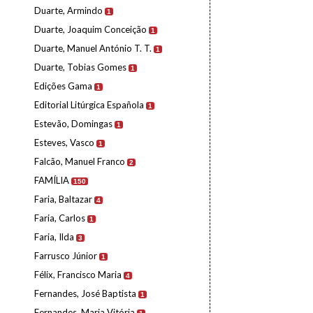
Duarte, Armindo
1
Duarte, Joaquim Conceição
1
Duarte, Manuel António T. T.
1
Duarte, Tobias Gomes
1
Edições Gama
1
Editorial Litúrgica Española
1
Estevão, Domingas
1
Esteves, Vasco
1
Falcão, Manuel Franco
2
FAMÍLIA
150
Faria, Baltazar
4
Faria, Carlos
1
Faria, Ilda
3
Farrusco Júnior
1
Félix, Francisco Maria
4
Fernandes, José Baptista
1
Fernandes, Maria Vitória