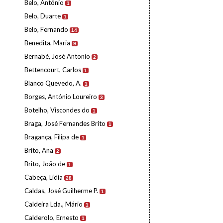
Belo, António
1
Belo, Duarte
1
Belo, Fernando
14
Benedita, Maria
9
Bernabé, José Antonio
2
Bettencourt, Carlos
1
Blanco Quevedo, A.
1
Borges, António Loureiro
3
Botelho, Viscondes do
1
Braga, José Fernandes Brito
1
Bragança, Filipa de
1
Brito, Ana
2
Brito, João de
1
Cabeça, Lídia
28
Caldas, José Guilherme P.
1
Caldeira Lda., Mário
1
Calderolo, Ernesto
1