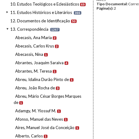
10. Estudos Teológicos e Eclesiásticos
Tipo Documental:
Corre
69
Página(s):
2
11. Estudos Históricos e Literários
366
12. Documentos de Identificação
50
13. Correspondência
1267
Abecasis, Ana Maria
2
Abecasis, Carlos Krus
2
Abecassis, Nina
1
Abrantes, Joaquim Saraiva
4
Abrantes, M. Teresa
1
Abreu, Idalina Durão Pinto de
1
Abreu, João Rocha de
3
Abreu, Mário César Borges Marques
de
1
Adamgy, M. Yiossuf M.
1
Afonso, Manuel das Neves
1
Aires, Manuel José da Conceição
1
Alberto, Carlos
1