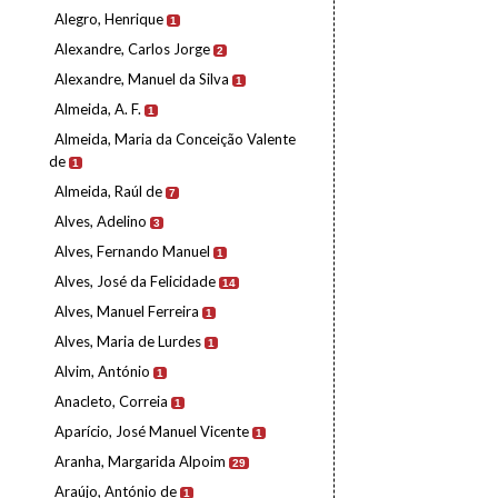
Alegro, Henrique
1
Alexandre, Carlos Jorge
2
Alexandre, Manuel da Silva
1
Almeida, A. F.
1
Almeida, Maria da Conceição Valente
de
1
Almeida, Raúl de
7
Alves, Adelino
3
Alves, Fernando Manuel
1
Alves, José da Felicidade
14
Alves, Manuel Ferreira
1
Alves, Maria de Lurdes
1
Alvim, António
1
Anacleto, Correia
1
Aparício, José Manuel Vicente
1
Aranha, Margarida Alpoim
29
Araújo, António de
1