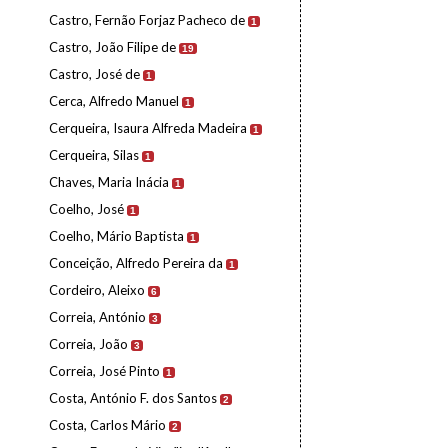
Castro, Fernão Forjaz Pacheco de
1
Castro, João Filipe de
19
Castro, José de
1
Cerca, Alfredo Manuel
1
Cerqueira, Isaura Alfreda Madeira
1
Cerqueira, Silas
1
Chaves, Maria Inácia
1
Coelho, José
1
Coelho, Mário Baptista
1
Conceição, Alfredo Pereira da
1
Cordeiro, Aleixo
6
Correia, António
3
Correia, João
3
Correia, José Pinto
1
Costa, António F. dos Santos
2
Costa, Carlos Mário
2