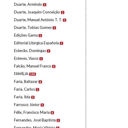
Duarte, Armindo
1
Duarte, Joaquim Conceição
1
Duarte, Manuel António T. T.
1
Duarte, Tobias Gomes
1
Edições Gama
1
Editorial Litúrgica Española
1
Estevão, Domingas
1
Esteves, Vasco
1
Falcão, Manuel Franco
2
FAMÍLIA
150
Faria, Baltazar
4
Faria, Carlos
1
Faria, Ilda
3
Farrusco Júnior
1
Félix, Francisco Maria
4
Fernandes, José Baptista
1
Fernandes, Maria Vitória