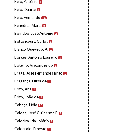
Belo, António
1
Belo, Duarte
1
Belo, Fernando
14
Benedita, Maria
9
Bernabé, José Antonio
2
Bettencourt, Carlos
1
Blanco Quevedo, A.
1
Borges, António Loureiro
3
Botelho, Viscondes do
1
Braga, José Fernandes Brito
1
Bragança, Filipa de
1
Brito, Ana
2
Brito, João de
1
Cabeça, Lídia
28
Caldas, José Guilherme P.
1
Caldeira Lda., Mário
1
Calderolo, Ernesto
1