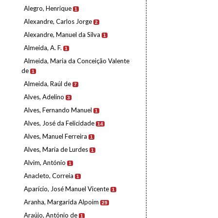
Alegro, Henrique
1
Alexandre, Carlos Jorge
2
Alexandre, Manuel da Silva
1
Almeida, A. F.
1
Almeida, Maria da Conceição Valente
de
1
Almeida, Raúl de
7
Alves, Adelino
3
Alves, Fernando Manuel
1
Alves, José da Felicidade
14
Alves, Manuel Ferreira
1
Alves, Maria de Lurdes
1
Alvim, António
1
Anacleto, Correia
1
Aparício, José Manuel Vicente
1
Aranha, Margarida Alpoim
29
Araújo, António de
1