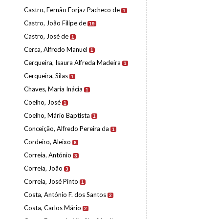
Castro, Fernão Forjaz Pacheco de
1
Castro, João Filipe de
19
Castro, José de
1
Cerca, Alfredo Manuel
1
Cerqueira, Isaura Alfreda Madeira
1
Cerqueira, Silas
1
Chaves, Maria Inácia
1
Coelho, José
1
Coelho, Mário Baptista
1
Conceição, Alfredo Pereira da
1
Cordeiro, Aleixo
6
Correia, António
3
Correia, João
3
Correia, José Pinto
1
Costa, António F. dos Santos
2
Costa, Carlos Mário
2