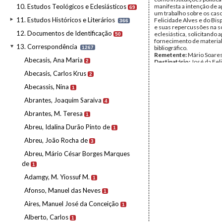
10. Estudos Teológicos e Eclesiásticos
manifesta a intenção de 
69
um trabalho sobre os cas
11. Estudos Históricos e Literários
Felicidade Alves e do Bis
366
e suas repercussões na 
12. Documentos de Identificação
eclesiástica, solicitando 
50
fornecimento de materia
13. Correspondência
bibliográfico.
1267
Remetente:
Mário Soare
Abecasis, Ana Maria
2
Destinatário:
José da Fel
Alves
Abecasis, Carlos Krus
2
Data:
Terça, 15 de Dezem
1970
Abecassis, Nina
1
Fundo:
DFL - Documentos
Alves
Abrantes, Joaquim Saraiva
4
Tipo Documental:
Corre
Página(s):
2
Abrantes, M. Teresa
1
Abreu, Idalina Durão Pinto de
1
Abreu, João Rocha de
3
Abreu, Mário César Borges Marques
de
1
Adamgy, M. Yiossuf M.
1
Afonso, Manuel das Neves
1
Aires, Manuel José da Conceição
1
Alberto, Carlos
1