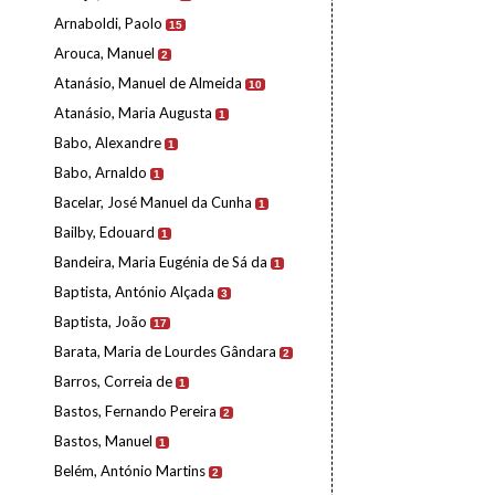
Arnaboldi, Paolo
15
Arouca, Manuel
2
Atanásio, Manuel de Almeida
10
Atanásio, Maria Augusta
1
Babo, Alexandre
1
Babo, Arnaldo
1
Bacelar, José Manuel da Cunha
1
Bailby, Edouard
1
Bandeira, Maria Eugénia de Sá da
1
Baptista, António Alçada
3
Baptista, João
17
Barata, Maria de Lourdes Gândara
2
Barros, Correia de
1
Bastos, Fernando Pereira
2
Bastos, Manuel
1
Belém, António Martins
2