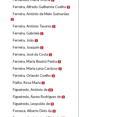
1
Ferreira, Alfredo Guilherme Coelho
3
Ferreira, António de Melo Guimarães
2
Ferreira, António Tavares
1
Ferreira, Gabriela
2
Ferreira, João
1
Ferreira, Joaquim
1
Ferreira, José da Costa
1
Ferreira, Maria Beatriz Penha
3
Ferreira, Maria Luísa Cardoso
2
Ferreira, Orlando Coelho
2
Fialho, Rosa Maria
1
Figueiredo, António de
10
Figueiredo, Áureo Rodrigues de
2
Figueiredo, Leopoldo de
9
Fonseca, Alberto Dinis da
2