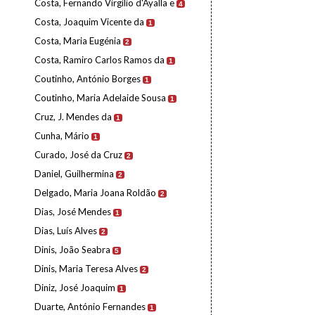
Costa, Fernando Virgílio d'Ayalla e
4
Costa, Joaquim Vicente da
1
Costa, Maria Eugénia
2
Costa, Ramiro Carlos Ramos da
1
Coutinho, António Borges
1
Coutinho, Maria Adelaide Sousa
1
Cruz, J. Mendes da
1
Cunha, Mário
1
Curado, José da Cruz
2
Daniel, Guilhermina
2
Delgado, Maria Joana Roldão
2
Dias, José Mendes
1
Dias, Luís Alves
2
Dinis, João Seabra
5
Dinis, Maria Teresa Alves
2
Diniz, José Joaquim
1
Duarte, António Fernandes
1