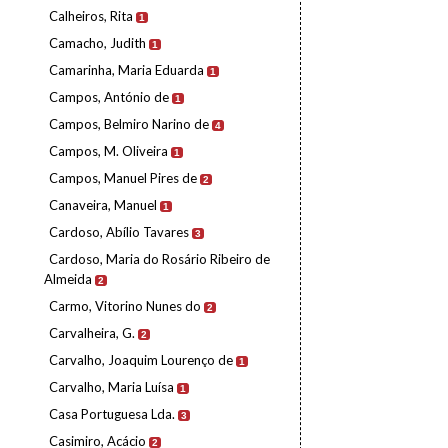
Calheiros, Rita
1
Camacho, Judith
1
Camarinha, Maria Eduarda
1
Campos, António de
1
Campos, Belmiro Narino de
4
Campos, M. Oliveira
1
Campos, Manuel Pires de
2
Canaveira, Manuel
1
Cardoso, Abílio Tavares
3
Cardoso, Maria do Rosário Ribeiro de
Almeida
2
Carmo, Vitorino Nunes do
2
Carvalheira, G.
2
Carvalho, Joaquim Lourenço de
1
Carvalho, Maria Luísa
1
Casa Portuguesa Lda.
3
Casimiro, Acácio
2