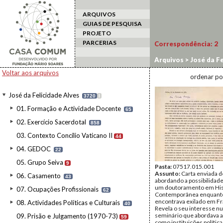
ARQUIVOS
GUIAS DE PESQUISA
PROJETO
PARCERIAS
Correspondência:
2
Arquivos
>
José da Fe
Voltar aos arquivos
ordenar po
José da Felicidade Alves
3720
I
01. Formação e Actividade Docente
65
02. Exercício Sacerdotal
858
03. Contexto Concílio Vaticano II
44
04. GEDOC
22
05. Grupo Seiva
9
Pasta:
07517.015.001
Assunto:
Carta enviada d
06. Casamento
43
abordando a possibilidade
um doutoramento em His
07. Ocupações Profissionais
62
Contemporânea enquant
encontrava exilado em Fr
08. Actividades Políticas e Culturais
40
Revela o seu interesse n
seminário que abordava a
09. Prisão e Julgamento (1970-73)
59
como instituições política