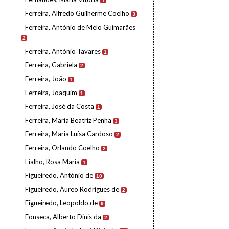
1
Ferreira, Alfredo Guilherme Coelho
3
Ferreira, António de Melo Guimarães
2
Ferreira, António Tavares
1
Ferreira, Gabriela
2
Ferreira, João
1
Ferreira, Joaquim
1
Ferreira, José da Costa
1
Ferreira, Maria Beatriz Penha
3
Ferreira, Maria Luísa Cardoso
2
Ferreira, Orlando Coelho
2
Fialho, Rosa Maria
1
Figueiredo, António de
10
Figueiredo, Áureo Rodrigues de
2
Figueiredo, Leopoldo de
9
Fonseca, Alberto Dinis da
2