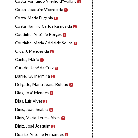
Costa, Fernando Virgílio d'Ayalla e
4
Costa, Joaquim Vicente da
1
Costa, Maria Eugénia
2
Costa, Ramiro Carlos Ramos da
1
Coutinho, António Borges
1
Coutinho, Maria Adelaide Sousa
1
Cruz, J. Mendes da
1
Cunha, Mário
1
Curado, José da Cruz
2
Daniel, Guilhermina
2
Delgado, Maria Joana Roldão
2
Dias, José Mendes
1
Dias, Luís Alves
2
Dinis, João Seabra
5
Dinis, Maria Teresa Alves
2
Diniz, José Joaquim
1
Duarte, António Fernandes
1