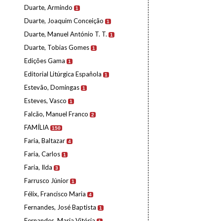
Duarte, Armindo
1
Duarte, Joaquim Conceição
1
Duarte, Manuel António T. T.
1
Duarte, Tobias Gomes
1
Edições Gama
1
Editorial Litúrgica Española
1
Estevão, Domingas
1
Esteves, Vasco
1
Falcão, Manuel Franco
2
FAMÍLIA
150
Faria, Baltazar
4
Faria, Carlos
1
Faria, Ilda
3
Farrusco Júnior
1
Félix, Francisco Maria
4
Fernandes, José Baptista
1
Fernandes, Maria Vitória