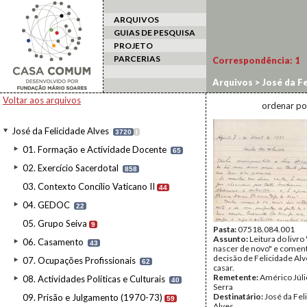
ARQUIVOS
GUIAS DE PESQUISA
PROJETO
PARCERIAS
Correspondência:
1
Arquivos
>
José da Fe
Voltar aos arquivos
ordenar po
José da Felicidade Alves
3720
I
01. Formação e Actividade Docente
65
02. Exercício Sacerdotal
858
03. Contexto Concílio Vaticano II
44
04. GEDOC
22
05. Grupo Seiva
9
Pasta:
07518.084.001
Assunto:
Leitura do livro
06. Casamento
43
nascer de novo" e coment
decisão de Felicidade Alv
07. Ocupações Profissionais
62
casar.
Remetente:
Américo Júlio
08. Actividades Políticas e Culturais
40
Serra
Destinatário:
José da Fel
09. Prisão e Julgamento (1970-73)
59
Alves