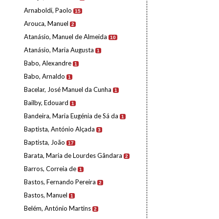
Arnaboldi, Paolo
15
Arouca, Manuel
2
Atanásio, Manuel de Almeida
10
Atanásio, Maria Augusta
1
Babo, Alexandre
1
Babo, Arnaldo
1
Bacelar, José Manuel da Cunha
1
Bailby, Edouard
1
Bandeira, Maria Eugénia de Sá da
1
Baptista, António Alçada
3
Baptista, João
17
Barata, Maria de Lourdes Gândara
2
Barros, Correia de
1
Bastos, Fernando Pereira
2
Bastos, Manuel
1
Belém, António Martins
2