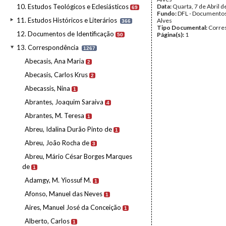
10. Estudos Teológicos e Eclesiásticos
Data:
Quarta, 7 de Abril 
69
Fundo:
DFL - Documentos
11. Estudos Históricos e Literários
Alves
366
Tipo Documental:
Corre
12. Documentos de Identificação
Página(s):
1
50
13. Correspondência
1267
Abecasis, Ana Maria
2
Abecasis, Carlos Krus
2
Abecassis, Nina
1
Abrantes, Joaquim Saraiva
4
Abrantes, M. Teresa
1
Abreu, Idalina Durão Pinto de
1
Abreu, João Rocha de
3
Abreu, Mário César Borges Marques
de
1
Adamgy, M. Yiossuf M.
1
Afonso, Manuel das Neves
1
Aires, Manuel José da Conceição
1
Alberto, Carlos
1