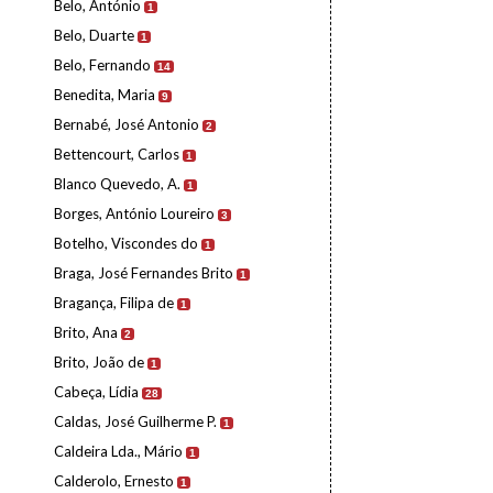
Belo, António
1
Belo, Duarte
1
Belo, Fernando
14
Benedita, Maria
9
Bernabé, José Antonio
2
Bettencourt, Carlos
1
Blanco Quevedo, A.
1
Borges, António Loureiro
3
Botelho, Viscondes do
1
Braga, José Fernandes Brito
1
Bragança, Filipa de
1
Brito, Ana
2
Brito, João de
1
Cabeça, Lídia
28
Caldas, José Guilherme P.
1
Caldeira Lda., Mário
1
Calderolo, Ernesto
1