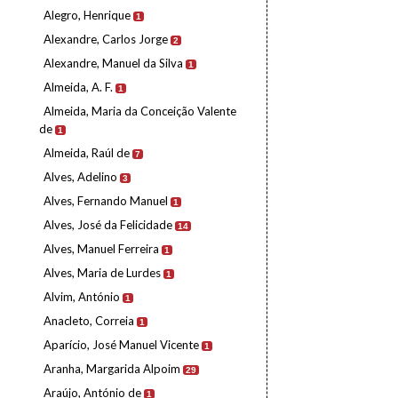
Alegro, Henrique
1
Alexandre, Carlos Jorge
2
Alexandre, Manuel da Silva
1
Almeida, A. F.
1
Almeida, Maria da Conceição Valente
de
1
Almeida, Raúl de
7
Alves, Adelino
3
Alves, Fernando Manuel
1
Alves, José da Felicidade
14
Alves, Manuel Ferreira
1
Alves, Maria de Lurdes
1
Alvim, António
1
Anacleto, Correia
1
Aparício, José Manuel Vicente
1
Aranha, Margarida Alpoim
29
Araújo, António de
1