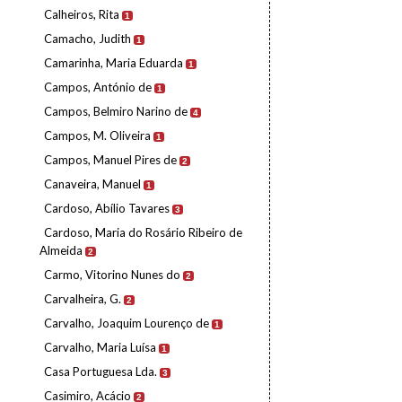
Calheiros, Rita
1
Camacho, Judith
1
Camarinha, Maria Eduarda
1
Campos, António de
1
Campos, Belmiro Narino de
4
Campos, M. Oliveira
1
Campos, Manuel Pires de
2
Canaveira, Manuel
1
Cardoso, Abílio Tavares
3
Cardoso, Maria do Rosário Ribeiro de
Almeida
2
Carmo, Vitorino Nunes do
2
Carvalheira, G.
2
Carvalho, Joaquim Lourenço de
1
Carvalho, Maria Luísa
1
Casa Portuguesa Lda.
3
Casimiro, Acácio
2