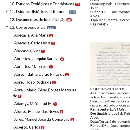
10. Estudos Teológicos e Eclesiásticos
Data:
Segunda, 4 de Nov
69
1968
11. Estudos Históricos e Literários
Fundo:
DFL - Documentos
366
Alves
12. Documentos de Identificação
Tipo Documental:
Corre
50
Página(s):
2
13. Correspondência
1267
Abecasis, Ana Maria
2
Abecasis, Carlos Krus
2
Abecassis, Nina
1
Abrantes, Joaquim Saraiva
4
Abrantes, M. Teresa
1
Abreu, Idalina Durão Pinto de
1
Abreu, João Rocha de
3
Pasta:
07520.032.001
Abreu, Mário César Borges Marques
Assunto:
Conversa com D
de
1
sobre documentação relat
Felicidade Alves [sobre a
Adamgy, M. Yiossuf M.
1
reapreciação do processo
Remetente:
Luís Mafra
Afonso, Manuel das Neves
1
Destinatário:
José da Fel
Alves
Aires, Manuel José da Conceição
1
Data:
Terça, 5 de Novemb
Fundo:
DFL - Documentos
Alberto, Carlos
1
Alves