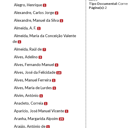
Tipo Documental:
Corre
Alegro, Henrique
1
Página(s):
2
Alexandre, Carlos Jorge
2
Alexandre, Manuel da Silva
1
Almeida, A. F.
1
Almeida, Maria da Conceição Valente
de
1
Almeida, Raúl de
7
Alves, Adelino
3
Alves, Fernando Manuel
1
Alves, José da Felicidade
14
Alves, Manuel Ferreira
1
Alves, Maria de Lurdes
1
Alvim, António
1
Anacleto, Correia
1
Aparício, José Manuel Vicente
1
Aranha, Margarida Alpoim
29
Araújo, António de
1