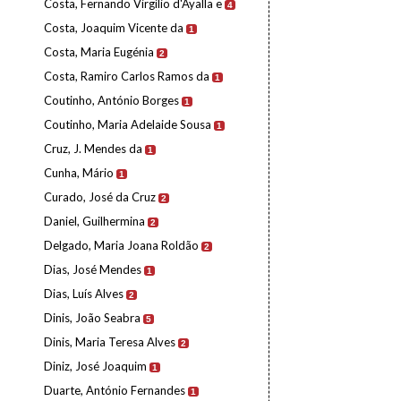
Costa, Fernando Virgílio d'Ayalla e
4
Costa, Joaquim Vicente da
1
Costa, Maria Eugénia
2
Costa, Ramiro Carlos Ramos da
1
Coutinho, António Borges
1
Coutinho, Maria Adelaide Sousa
1
Cruz, J. Mendes da
1
Cunha, Mário
1
Curado, José da Cruz
2
Daniel, Guilhermina
2
Delgado, Maria Joana Roldão
2
Dias, José Mendes
1
Dias, Luís Alves
2
Dinis, João Seabra
5
Dinis, Maria Teresa Alves
2
Diniz, José Joaquim
1
Duarte, António Fernandes
1