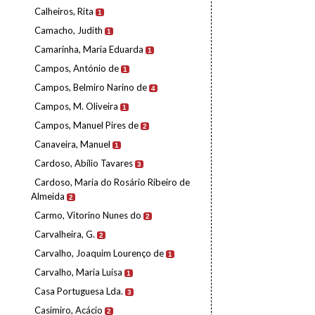
Calheiros, Rita
1
Camacho, Judith
1
Camarinha, Maria Eduarda
1
Campos, António de
1
Campos, Belmiro Narino de
4
Campos, M. Oliveira
1
Campos, Manuel Pires de
2
Canaveira, Manuel
1
Cardoso, Abílio Tavares
3
Cardoso, Maria do Rosário Ribeiro de
Almeida
2
Carmo, Vitorino Nunes do
2
Carvalheira, G.
2
Carvalho, Joaquim Lourenço de
1
Carvalho, Maria Luísa
1
Casa Portuguesa Lda.
3
Casimiro, Acácio
2