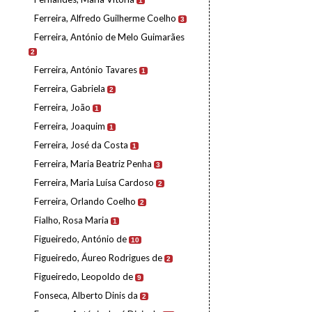
1
Ferreira, Alfredo Guilherme Coelho
3
Ferreira, António de Melo Guimarães
2
Ferreira, António Tavares
1
Ferreira, Gabriela
2
Ferreira, João
1
Ferreira, Joaquim
1
Ferreira, José da Costa
1
Ferreira, Maria Beatriz Penha
3
Ferreira, Maria Luísa Cardoso
2
Ferreira, Orlando Coelho
2
Fialho, Rosa Maria
1
Figueiredo, António de
10
Figueiredo, Áureo Rodrigues de
2
Figueiredo, Leopoldo de
9
Fonseca, Alberto Dinis da
2