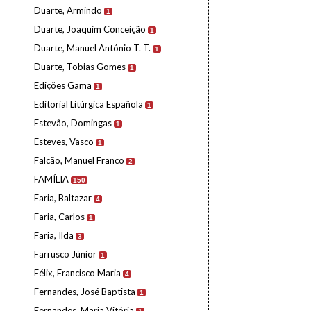
Duarte, Armindo
1
Duarte, Joaquim Conceição
1
Duarte, Manuel António T. T.
1
Duarte, Tobias Gomes
1
Edições Gama
1
Editorial Litúrgica Española
1
Estevão, Domingas
1
Esteves, Vasco
1
Falcão, Manuel Franco
2
FAMÍLIA
150
Faria, Baltazar
4
Faria, Carlos
1
Faria, Ilda
3
Farrusco Júnior
1
Félix, Francisco Maria
4
Fernandes, José Baptista
1
Fernandes, Maria Vitória