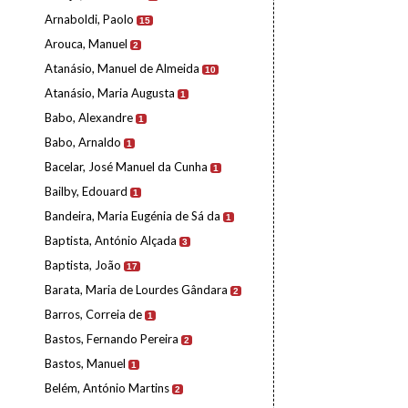
Arnaboldi, Paolo
15
Arouca, Manuel
2
Atanásio, Manuel de Almeida
10
Atanásio, Maria Augusta
1
Babo, Alexandre
1
Babo, Arnaldo
1
Bacelar, José Manuel da Cunha
1
Bailby, Edouard
1
Bandeira, Maria Eugénia de Sá da
1
Baptista, António Alçada
3
Baptista, João
17
Barata, Maria de Lourdes Gândara
2
Barros, Correia de
1
Bastos, Fernando Pereira
2
Bastos, Manuel
1
Belém, António Martins
2