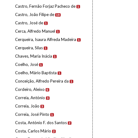
Castro, Fernão Forjaz Pacheco de
1
Castro, João Filipe de
19
Castro, José de
1
Cerca, Alfredo Manuel
1
Cerqueira, Isaura Alfreda Madeira
1
Cerqueira, Silas
1
Chaves, Maria Inácia
1
Coelho, José
1
Coelho, Mário Baptista
1
Conceição, Alfredo Pereira da
1
Cordeiro, Aleixo
6
Correia, António
3
Correia, João
3
Correia, José Pinto
1
Costa, António F. dos Santos
2
Costa, Carlos Mário
2