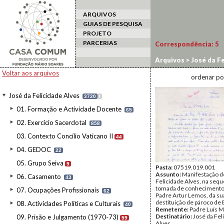
ARQUIVOS
GUIAS DE PESQUISA
PROJETO
PARCERIAS
Correspondência:
5
Arquivos
>
José da Fe
Voltar aos arquivos
ordenar po
José da Felicidade Alves
3720
I
01. Formação e Actividade Docente
65
02. Exercício Sacerdotal
858
03. Contexto Concílio Vaticano II
44
04. GEDOC
22
05. Grupo Seiva
9
Pasta:
07519.019.001
Assunto:
Manifestação d
06. Casamento
43
Felicidade Alves, na sequ
tomada de conhecimento,
07. Ocupações Profissionais
62
Padre Artur Lemos, da su
destituição de pároco de
08. Actividades Políticas e Culturais
40
Remetente:
Padre Luís M
Destinatário:
José da Fel
09. Prisão e Julgamento (1970-73)
59
Alves