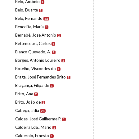
Belo, António
1
Belo, Duarte
1
Belo, Fernando
14
Benedita, Maria
9
Bernabé, José Antonio
2
Bettencourt, Carlos
1
Blanco Quevedo, A.
1
Borges, António Loureiro
3
Botelho, Viscondes do
1
Braga, José Fernandes Brito
1
Bragança, Filipa de
1
Brito, Ana
2
Brito, João de
1
Cabeça, Lídia
28
Caldas, José Guilherme P.
1
Caldeira Lda., Mário
1
Calderolo, Ernesto
1