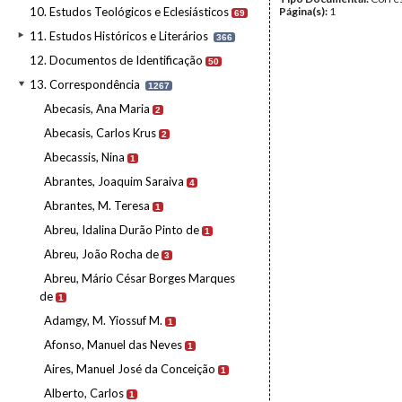
10. Estudos Teológicos e Eclesiásticos
Página(s):
1
69
11. Estudos Históricos e Literários
366
12. Documentos de Identificação
50
13. Correspondência
1267
Abecasis, Ana Maria
2
Abecasis, Carlos Krus
2
Abecassis, Nina
1
Abrantes, Joaquim Saraiva
4
Abrantes, M. Teresa
1
Abreu, Idalina Durão Pinto de
1
Abreu, João Rocha de
3
Abreu, Mário César Borges Marques
de
1
Adamgy, M. Yiossuf M.
1
Afonso, Manuel das Neves
1
Aires, Manuel José da Conceição
1
Alberto, Carlos
1