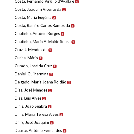
Costa, Fernando Virgílio d'Ayalla e
4
Costa, Joaquim Vicente da
1
Costa, Maria Eugénia
2
Costa, Ramiro Carlos Ramos da
1
Coutinho, António Borges
1
Coutinho, Maria Adelaide Sousa
1
Cruz, J. Mendes da
1
Cunha, Mário
1
Curado, José da Cruz
2
Daniel, Guilhermina
2
Delgado, Maria Joana Roldão
2
Dias, José Mendes
1
Dias, Luís Alves
2
Dinis, João Seabra
5
Dinis, Maria Teresa Alves
2
Diniz, José Joaquim
1
Duarte, António Fernandes
1