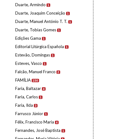
Duarte, Armindo
1
Duarte, Joaquim Conceição
1
Duarte, Manuel António T. T.
1
Duarte, Tobias Gomes
1
Edições Gama
1
Editorial Litúrgica Española
1
Estevão, Domingas
1
Esteves, Vasco
1
Falcão, Manuel Franco
2
FAMÍLIA
150
Faria, Baltazar
4
Faria, Carlos
1
Faria, Ilda
3
Farrusco Júnior
1
Félix, Francisco Maria
4
Fernandes, José Baptista
1
Fernandes, Maria Vitória