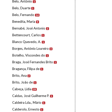
Belo, António
1
Belo, Duarte
1
Belo, Fernando
14
Benedita, Maria
9
Bernabé, José Antonio
2
Bettencourt, Carlos
1
Blanco Quevedo, A.
1
Borges, António Loureiro
3
Botelho, Viscondes do
1
Braga, José Fernandes Brito
1
Bragança, Filipa de
1
Brito, Ana
2
Brito, João de
1
Cabeça, Lídia
28
Caldas, José Guilherme P.
1
Caldeira Lda., Mário
1
Calderolo, Ernesto
1