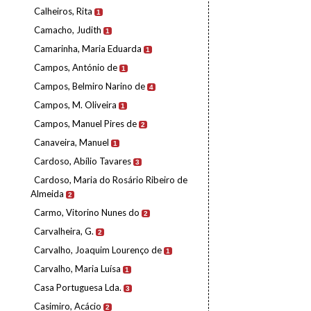
Calheiros, Rita
1
Camacho, Judith
1
Camarinha, Maria Eduarda
1
Campos, António de
1
Campos, Belmiro Narino de
4
Campos, M. Oliveira
1
Campos, Manuel Pires de
2
Canaveira, Manuel
1
Cardoso, Abílio Tavares
3
Cardoso, Maria do Rosário Ribeiro de
Almeida
2
Carmo, Vitorino Nunes do
2
Carvalheira, G.
2
Carvalho, Joaquim Lourenço de
1
Carvalho, Maria Luísa
1
Casa Portuguesa Lda.
3
Casimiro, Acácio
2