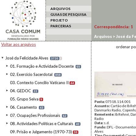
ARQUIVOS
GUIAS DE PESQUISA
PROJETO
PARCERIAS
Correspondência:
1
Arquivos
>
José da Fe
Voltar aos arquivos
ordenar po
José da Felicidade Alves
3720
I
01. Formação e Actividade Docente
65
02. Exercício Sacerdotal
858
03. Contexto Concílio Vaticano II
44
04. GEDOC
22
05. Grupo Seiva
9
Pasta:
07518.114.001
Assunto:
Cartão de Ib Re
06. Casamento
43
Danmarks Radio, Copenh
Remetente:
Ib Rehné, D
07. Ocupações Profissionais
62
Radio
Data:
s.d.
08. Actividades Políticas e Culturais
40
Fundo:
DFL - Documentos
Alves
09. Prisão e Julgamento (1970-73)
59
Tipo Documental:
Corre