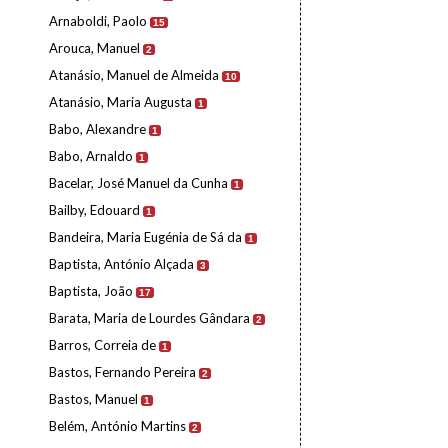
Arnaboldi, Paolo
15
Arouca, Manuel
2
Atanásio, Manuel de Almeida
10
Atanásio, Maria Augusta
1
Babo, Alexandre
1
Babo, Arnaldo
1
Bacelar, José Manuel da Cunha
1
Bailby, Edouard
1
Bandeira, Maria Eugénia de Sá da
1
Baptista, António Alçada
3
Baptista, João
17
Barata, Maria de Lourdes Gândara
2
Barros, Correia de
1
Bastos, Fernando Pereira
2
Bastos, Manuel
1
Belém, António Martins
2