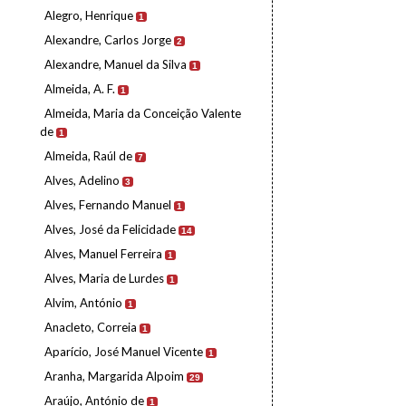
Alegro, Henrique
1
Alexandre, Carlos Jorge
2
Alexandre, Manuel da Silva
1
Almeida, A. F.
1
Almeida, Maria da Conceição Valente
de
1
Almeida, Raúl de
7
Alves, Adelino
3
Alves, Fernando Manuel
1
Alves, José da Felicidade
14
Alves, Manuel Ferreira
1
Alves, Maria de Lurdes
1
Alvim, António
1
Anacleto, Correia
1
Aparício, José Manuel Vicente
1
Aranha, Margarida Alpoim
29
Araújo, António de
1