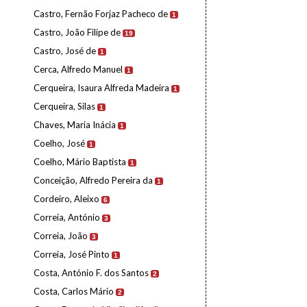
Castro, Fernão Forjaz Pacheco de
1
Castro, João Filipe de
19
Castro, José de
1
Cerca, Alfredo Manuel
1
Cerqueira, Isaura Alfreda Madeira
1
Cerqueira, Silas
1
Chaves, Maria Inácia
1
Coelho, José
1
Coelho, Mário Baptista
1
Conceição, Alfredo Pereira da
1
Cordeiro, Aleixo
6
Correia, António
3
Correia, João
3
Correia, José Pinto
1
Costa, António F. dos Santos
2
Costa, Carlos Mário
2