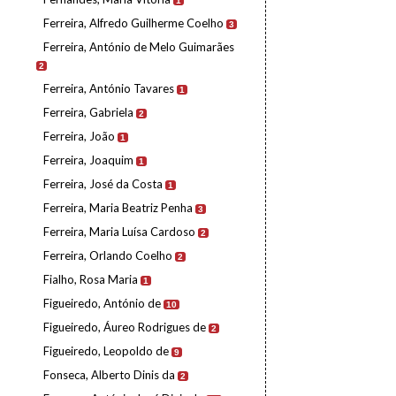
1
Ferreira, Alfredo Guilherme Coelho
3
Ferreira, António de Melo Guimarães
2
Ferreira, António Tavares
1
Ferreira, Gabriela
2
Ferreira, João
1
Ferreira, Joaquim
1
Ferreira, José da Costa
1
Ferreira, Maria Beatriz Penha
3
Ferreira, Maria Luísa Cardoso
2
Ferreira, Orlando Coelho
2
Fialho, Rosa Maria
1
Figueiredo, António de
10
Figueiredo, Áureo Rodrigues de
2
Figueiredo, Leopoldo de
9
Fonseca, Alberto Dinis da
2