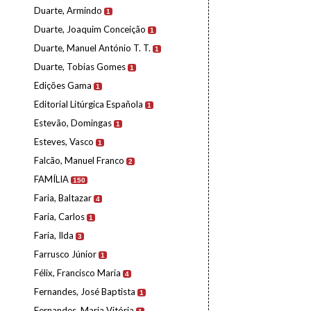
Duarte, Armindo
1
Duarte, Joaquim Conceição
1
Duarte, Manuel António T. T.
1
Duarte, Tobias Gomes
1
Edições Gama
1
Editorial Litúrgica Española
1
Estevão, Domingas
1
Esteves, Vasco
1
Falcão, Manuel Franco
2
FAMÍLIA
150
Faria, Baltazar
4
Faria, Carlos
1
Faria, Ilda
3
Farrusco Júnior
1
Félix, Francisco Maria
4
Fernandes, José Baptista
1
Fernandes, Maria Vitória