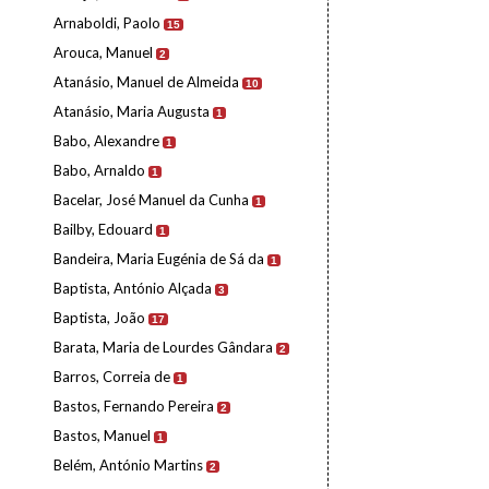
Arnaboldi, Paolo
15
Arouca, Manuel
2
Atanásio, Manuel de Almeida
10
Atanásio, Maria Augusta
1
Babo, Alexandre
1
Babo, Arnaldo
1
Bacelar, José Manuel da Cunha
1
Bailby, Edouard
1
Bandeira, Maria Eugénia de Sá da
1
Baptista, António Alçada
3
Baptista, João
17
Barata, Maria de Lourdes Gândara
2
Barros, Correia de
1
Bastos, Fernando Pereira
2
Bastos, Manuel
1
Belém, António Martins
2