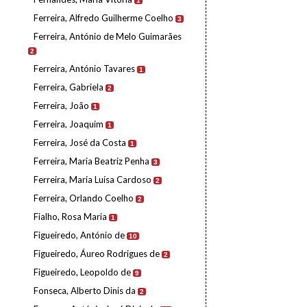
1
Ferreira, Alfredo Guilherme Coelho
3
Ferreira, António de Melo Guimarães
2
Ferreira, António Tavares
1
Ferreira, Gabriela
2
Ferreira, João
1
Ferreira, Joaquim
1
Ferreira, José da Costa
1
Ferreira, Maria Beatriz Penha
3
Ferreira, Maria Luísa Cardoso
2
Ferreira, Orlando Coelho
2
Fialho, Rosa Maria
1
Figueiredo, António de
10
Figueiredo, Áureo Rodrigues de
2
Figueiredo, Leopoldo de
9
Fonseca, Alberto Dinis da
2