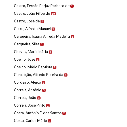
Castro, Fernão Forjaz Pacheco de
1
Castro, João Filipe de
19
Castro, José de
1
Cerca, Alfredo Manuel
1
Cerqueira, Isaura Alfreda Madeira
1
Cerqueira, Silas
1
Chaves, Maria Inácia
1
Coelho, José
1
Coelho, Mário Baptista
1
Conceição, Alfredo Pereira da
1
Cordeiro, Aleixo
6
Correia, António
3
Correia, João
3
Correia, José Pinto
1
Costa, António F. dos Santos
2
Costa, Carlos Mário
2