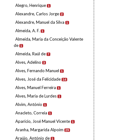
Alegro, Henrique
1
Alexandre, Carlos Jorge
2
Alexandre, Manuel da Silva
1
Almeida, A. F.
1
Almeida, Maria da Conceição Valente
de
1
Almeida, Raúl de
7
Alves, Adelino
3
Alves, Fernando Manuel
1
Alves, José da Felicidade
14
Alves, Manuel Ferreira
1
Alves, Maria de Lurdes
1
Alvim, António
1
Anacleto, Correia
1
Aparício, José Manuel Vicente
1
Aranha, Margarida Alpoim
29
Araújo, António de
1