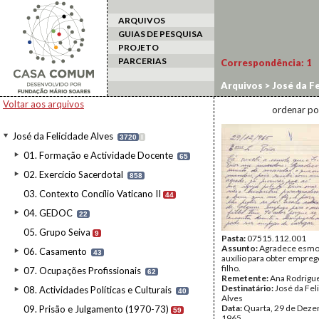
ARQUIVOS
GUIAS DE PESQUISA
PROJETO
PARCERIAS
Correspondência:
1
Arquivos
>
José da Fe
Voltar aos arquivos
ordenar po
José da Felicidade Alves
3720
I
01. Formação e Actividade Docente
65
02. Exercício Sacerdotal
858
03. Contexto Concílio Vaticano II
44
04. GEDOC
22
05. Grupo Seiva
9
Pasta:
07515.112.001
Assunto:
Agradece esmol
06. Casamento
43
auxílio para obter empreg
filho.
07. Ocupações Profissionais
62
Remetente:
Ana Rodrigu
Destinatário:
José da Fel
08. Actividades Políticas e Culturais
40
Alves
Data:
Quarta, 29 de Dez
09. Prisão e Julgamento (1970-73)
59
1965