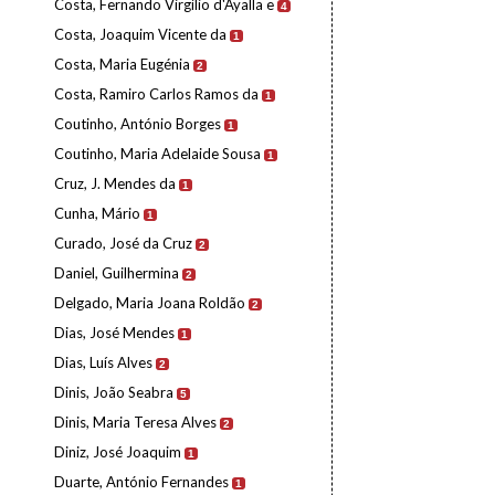
Costa, Fernando Virgílio d'Ayalla e
4
Costa, Joaquim Vicente da
1
Costa, Maria Eugénia
2
Costa, Ramiro Carlos Ramos da
1
Coutinho, António Borges
1
Coutinho, Maria Adelaide Sousa
1
Cruz, J. Mendes da
1
Cunha, Mário
1
Curado, José da Cruz
2
Daniel, Guilhermina
2
Delgado, Maria Joana Roldão
2
Dias, José Mendes
1
Dias, Luís Alves
2
Dinis, João Seabra
5
Dinis, Maria Teresa Alves
2
Diniz, José Joaquim
1
Duarte, António Fernandes
1