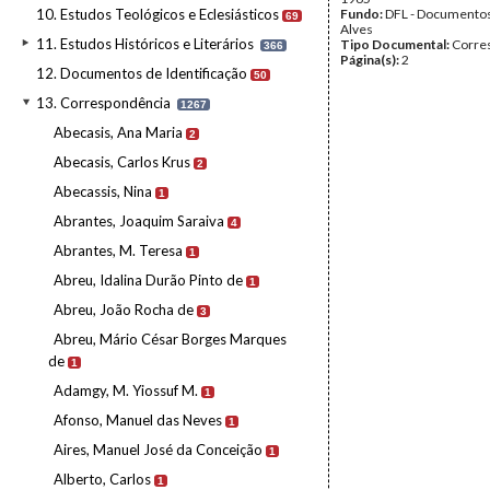
10. Estudos Teológicos e Eclesiásticos
Fundo:
DFL - Documentos
69
Alves
11. Estudos Históricos e Literários
Tipo Documental:
Corre
366
Página(s):
2
12. Documentos de Identificação
50
13. Correspondência
1267
Abecasis, Ana Maria
2
Abecasis, Carlos Krus
2
Abecassis, Nina
1
Abrantes, Joaquim Saraiva
4
Abrantes, M. Teresa
1
Abreu, Idalina Durão Pinto de
1
Abreu, João Rocha de
3
Abreu, Mário César Borges Marques
de
1
Adamgy, M. Yiossuf M.
1
Afonso, Manuel das Neves
1
Aires, Manuel José da Conceição
1
Alberto, Carlos
1