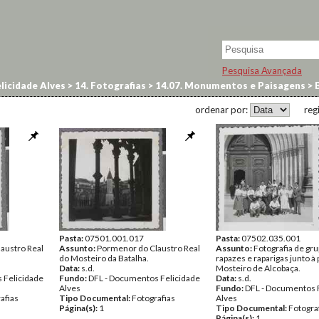
Pesquisa Avançada
licidade Alves
>
14. Fotografias
>
14.07. Monumentos e Paisagens
>
B
ordenar por:
reg
Pasta:
07501.001.017
Pasta:
07502.035.001
austro Real
Assunto:
Pormenor do Claustro Real
Assunto:
Fotografia de gr
do Mosteiro da Batalha.
rapazes e raparigas junto à 
Data:
s.d.
Mosteiro de Alcobaça.
 Felicidade
Fundo:
DFL - Documentos Felicidade
Data:
s.d.
Alves
Fundo:
DFL - Documentos 
afias
Tipo Documental:
Fotografias
Alves
Página(s):
1
Tipo Documental:
Fotogra
Página(s):
1