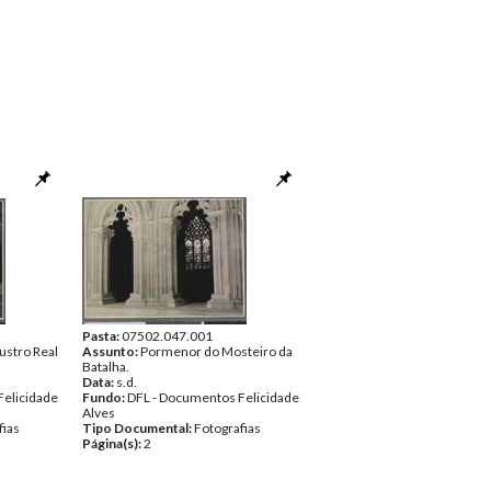
Pasta:
07502.047.001
ustro Real
Assunto:
Pormenor do Mosteiro da
Batalha.
Data:
s.d.
Felicidade
Fundo:
DFL - Documentos Felicidade
Alves
fias
Tipo Documental:
Fotografias
Página(s):
2