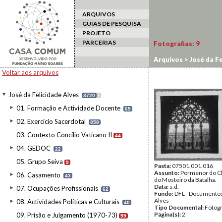
ARQUIVOS
GUIAS DE PESQUISA
PROJETO
PARCERIAS
Fotografias:
9
Arquivos
>
José da Fe
Voltar aos arquivos
José da Felicidade Alves
3720
I
01. Formação e Actividade Docente
65
02. Exercício Sacerdotal
858
03. Contexto Concílio Vaticano II
44
04. GEDOC
22
05. Grupo Seiva
9
Pasta:
07501.001.016
Assunto:
Pormenor do Cl
06. Casamento
43
do Mosteiro da Batalha.
Data:
s.d.
07. Ocupações Profissionais
62
Fundo:
DFL - Documentos
Alves
08. Actividades Políticas e Culturais
40
Tipo Documental:
Fotogr
Página(s):
2
09. Prisão e Julgamento (1970-73)
59