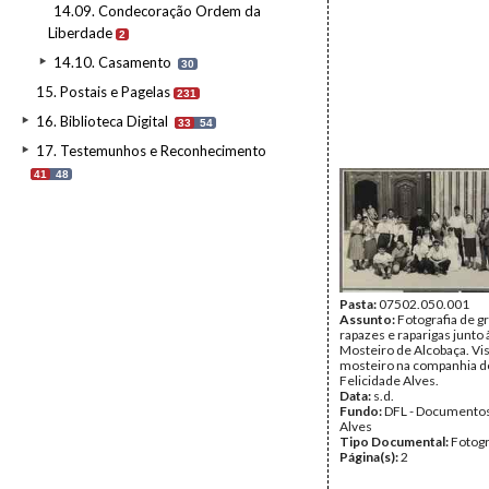
14.09. Condecoração Ordem da
Liberdade
2
14.10. Casamento
30
15. Postais e Pagelas
231
16. Biblioteca Digital
33
54
17. Testemunhos e Reconhecimento
41
48
Pasta:
07502.050.001
Assunto:
Fotografia de g
rapazes e raparigas junto 
Mosteiro de Alcobaça. Vis
mosteiro na companhia d
Felicidade Alves.
Data:
s.d.
Fundo:
DFL - Documentos
Alves
Tipo Documental:
Fotogr
Página(s):
2