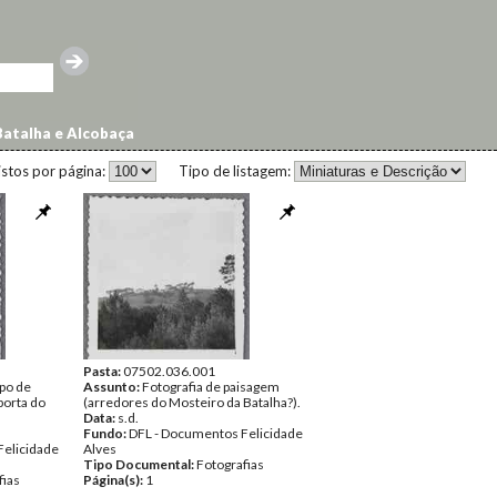
atalha e Alcobaça
istos por página:
Tipo de listagem:
Pasta:
07502.036.001
upo de
Assunto:
Fotografia de paisagem
porta do
(arredores do Mosteiro da Batalha?).
Data:
s.d.
Fundo:
DFL - Documentos Felicidade
Felicidade
Alves
Tipo Documental:
Fotografias
fias
Página(s):
1