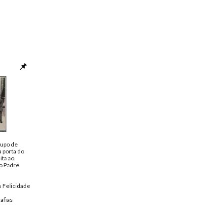
rupo de
à porta do
ita ao
o Padre
 Felicidade
afias