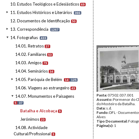
10. Estudos Teológicos e Eclesiásticos
69
11. Estudos Históricos e Literários
366
12. Documentos de Identificação
50
13. Correspondência
1267
14. Fotografias
433
14.01. Retratos
27
14.02. Familiares
53
14.03. Amigos
79
14.04. Seminários
34
14.05. Paróquia de Belém
14
125
14.06. Viagens ao estrangeiro
43
Pasta:
07502.037.001
14.07. Monumentos e Paisagens
Assunto:
Pormenor do Cl
5
37
do Mosteiro da Batalha.
Data:
s.d.
Batalha e Alcobaça
9
Fundo:
DFL - Documentos
Alves
Jerónimos
23
Tipo Documental:
Fotogr
Página(s):
1
14.08. Actividade
Cultural/Profissional
3