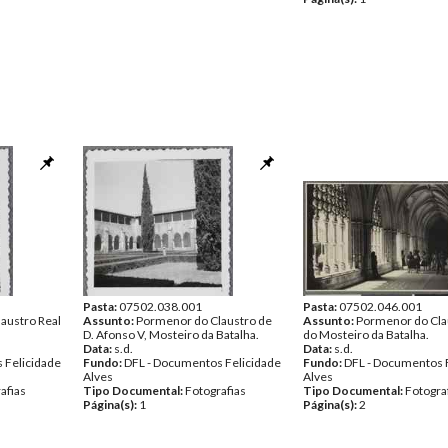
Pasta:
07502.038.001
Pasta:
07502.046.001
austro Real
Assunto:
Pormenor do Claustro de
Assunto:
Pormenor do Cla
D. Afonso V, Mosteiro da Batalha.
do Mosteiro da Batalha.
Data:
s.d.
Data:
s.d.
 Felicidade
Fundo:
DFL - Documentos Felicidade
Fundo:
DFL - Documentos 
Alves
Alves
afias
Tipo Documental:
Fotografias
Tipo Documental:
Fotogra
Página(s):
1
Página(s):
2