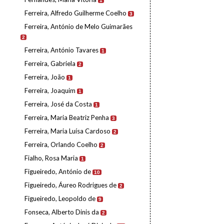
1
Ferreira, Alfredo Guilherme Coelho
3
Ferreira, António de Melo Guimarães
2
Ferreira, António Tavares
1
Ferreira, Gabriela
2
Ferreira, João
1
Ferreira, Joaquim
1
Ferreira, José da Costa
1
Ferreira, Maria Beatriz Penha
3
Ferreira, Maria Luísa Cardoso
2
Ferreira, Orlando Coelho
2
Fialho, Rosa Maria
1
Figueiredo, António de
10
Figueiredo, Áureo Rodrigues de
2
Figueiredo, Leopoldo de
9
Fonseca, Alberto Dinis da
2