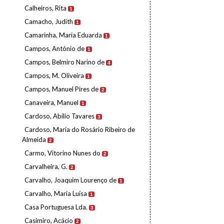
Calheiros, Rita
1
Camacho, Judith
1
Camarinha, Maria Eduarda
1
Campos, António de
1
Campos, Belmiro Narino de
4
Campos, M. Oliveira
1
Campos, Manuel Pires de
2
Canaveira, Manuel
1
Cardoso, Abílio Tavares
3
Cardoso, Maria do Rosário Ribeiro de
Almeida
2
Carmo, Vitorino Nunes do
2
Carvalheira, G.
2
Carvalho, Joaquim Lourenço de
1
Carvalho, Maria Luísa
1
Casa Portuguesa Lda.
3
Casimiro, Acácio
2