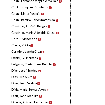
Costa, Fernando Virgílio d'Ayalla e
4
Costa, Joaquim Vicente da
1
Costa, Maria Eugénia
2
Costa, Ramiro Carlos Ramos da
1
Coutinho, António Borges
1
Coutinho, Maria Adelaide Sousa
1
Cruz, J. Mendes da
1
Cunha, Mário
1
Curado, José da Cruz
2
Daniel, Guilhermina
2
Delgado, Maria Joana Roldão
2
Dias, José Mendes
1
Dias, Luís Alves
2
Dinis, João Seabra
5
Dinis, Maria Teresa Alves
2
Diniz, José Joaquim
1
Duarte, António Fernandes
1