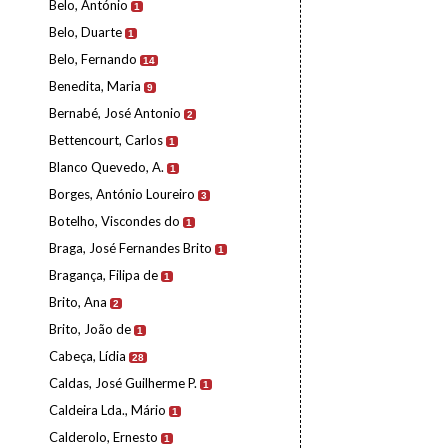
Belo, António
1
Belo, Duarte
1
Belo, Fernando
14
Benedita, Maria
9
Bernabé, José Antonio
2
Bettencourt, Carlos
1
Blanco Quevedo, A.
1
Borges, António Loureiro
3
Botelho, Viscondes do
1
Braga, José Fernandes Brito
1
Bragança, Filipa de
1
Brito, Ana
2
Brito, João de
1
Cabeça, Lídia
28
Caldas, José Guilherme P.
1
Caldeira Lda., Mário
1
Calderolo, Ernesto
1