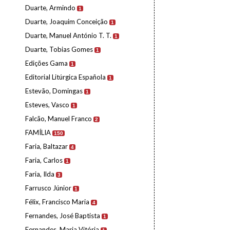
Duarte, Armindo
1
Duarte, Joaquim Conceição
1
Duarte, Manuel António T. T.
1
Duarte, Tobias Gomes
1
Edições Gama
1
Editorial Litúrgica Española
1
Estevão, Domingas
1
Esteves, Vasco
1
Falcão, Manuel Franco
2
FAMÍLIA
150
Faria, Baltazar
4
Faria, Carlos
1
Faria, Ilda
3
Farrusco Júnior
1
Félix, Francisco Maria
4
Fernandes, José Baptista
1
Fernandes, Maria Vitória