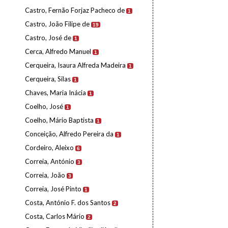
Castro, Fernão Forjaz Pacheco de
1
Castro, João Filipe de
19
Castro, José de
1
Cerca, Alfredo Manuel
1
Cerqueira, Isaura Alfreda Madeira
1
Cerqueira, Silas
1
Chaves, Maria Inácia
1
Coelho, José
1
Coelho, Mário Baptista
1
Conceição, Alfredo Pereira da
1
Cordeiro, Aleixo
6
Correia, António
3
Correia, João
3
Correia, José Pinto
1
Costa, António F. dos Santos
2
Costa, Carlos Mário
2