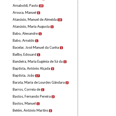
Arnaboldi, Paolo
15
Arouca, Manuel
2
Atanásio, Manuel de Almeida
10
Atanásio, Maria Augusta
1
Babo, Alexandre
1
Babo, Arnaldo
1
Bacelar, José Manuel da Cunha
1
Bailby, Edouard
1
Bandeira, Maria Eugénia de Sá da
1
Baptista, António Alçada
3
Baptista, João
17
Barata, Maria de Lourdes Gândara
2
Barros, Correia de
1
Bastos, Fernando Pereira
2
Bastos, Manuel
1
Belém, António Martins
2