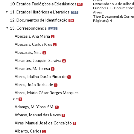
10. Estudos Teológicos e Eclesiásticos
Data:
Sábado, 3 de Julho 
69
Fundo:
DFL - Documentos
11. Estudos Históricos e Literários
Alves
366
Tipo Documental:
Corre
12. Documentos de Identificação
Página(s):
4
50
13. Correspondência
1267
Abecasis, Ana Maria
2
Abecasis, Carlos Krus
2
Abecassis, Nina
1
Abrantes, Joaquim Saraiva
4
Abrantes, M. Teresa
1
Abreu, Idalina Durão Pinto de
1
Abreu, João Rocha de
3
Abreu, Mário César Borges Marques
de
1
Adamgy, M. Yiossuf M.
1
Afonso, Manuel das Neves
1
Aires, Manuel José da Conceição
1
Alberto, Carlos
1