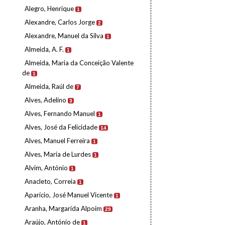
Alegro, Henrique
1
Alexandre, Carlos Jorge
2
Alexandre, Manuel da Silva
1
Almeida, A. F.
1
Almeida, Maria da Conceição Valente
de
1
Almeida, Raúl de
7
Alves, Adelino
3
Alves, Fernando Manuel
1
Alves, José da Felicidade
14
Alves, Manuel Ferreira
1
Alves, Maria de Lurdes
1
Alvim, António
1
Anacleto, Correia
1
Aparício, José Manuel Vicente
1
Aranha, Margarida Alpoim
29
Araújo, António de
1