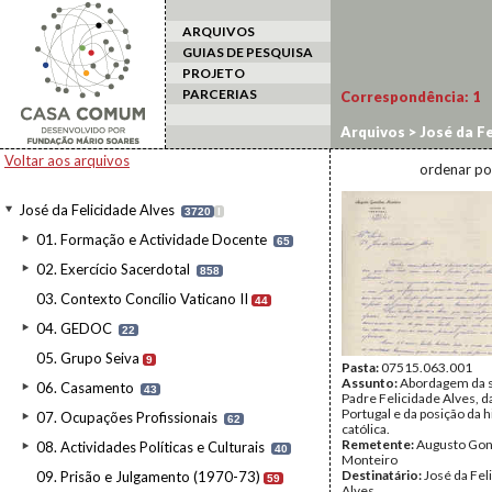
ARQUIVOS
GUIAS DE PESQUISA
PROJETO
PARCERIAS
Correspondência:
1
Arquivos
>
José da Fe
Voltar aos arquivos
ordenar po
José da Felicidade Alves
3720
I
01. Formação e Actividade Docente
65
02. Exercício Sacerdotal
858
03. Contexto Concílio Vaticano II
44
04. GEDOC
22
05. Grupo Seiva
9
Pasta:
07515.063.001
Assunto:
Abordagem da s
06. Casamento
43
Padre Felicidade Alves, d
Portugal e da posição da 
07. Ocupações Profissionais
62
católica.
Remetente:
Augusto Gon
08. Actividades Políticas e Culturais
40
Monteiro
Destinatário:
José da Fel
09. Prisão e Julgamento (1970-73)
59
Alves