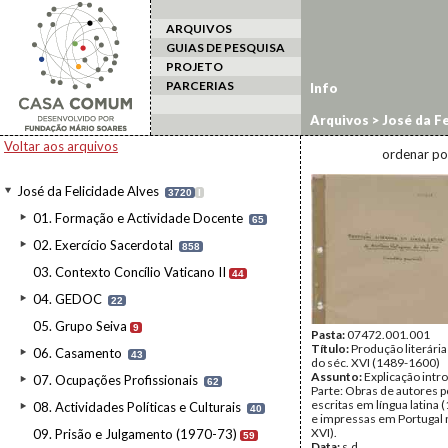
ARQUIVOS
GUIAS DE PESQUISA
PROJETO
PARCERIAS
Info
Arquivos
>
José da Fe
Literária Portuguesa
Voltar aos arquivos
ordenar po
José da Felicidade Alves
3720
I
01. Formação e Actividade Docente
65
02. Exercício Sacerdotal
858
03. Contexto Concílio Vaticano II
44
04. GEDOC
22
05. Grupo Seiva
9
Pasta:
07472.001.001
Título:
Produção literári
06. Casamento
43
do séc. XVI (1489-1600)
Assunto:
Explicação intro
07. Ocupações Profissionais
62
Parte: Obras de autores 
escritas em língua latina
08. Actividades Políticas e Culturais
40
e impressas em Portugal 
XVI).
09. Prisão e Julgamento (1970-73)
59
Data:
s.d.