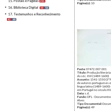
15. Postais e Pagelas
231
Página(s):
10
16. Biblioteca Digital
33
54
17. Testemunhos e Reconhecimento
41
48
Pasta:
07472.007.001
Título:
Produção literári
do séc. XVI (1489-1600)
Assunto:
1541-1550 (3ª 
de autores portugueses e
língua latina (1489-1600)
em Portugal no século XVI
Data:
s.d.
Fundo:
DFL - Documentos
Alves
Tipo Documental:
Docum
Página(s):
49