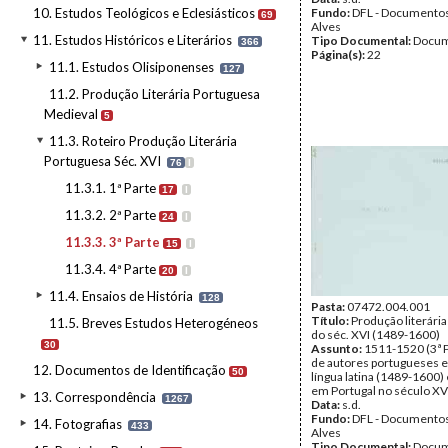
10. Estudos Teológicos e Eclesiásticos
Fundo:
DFL - Documentos
69
Alves
11. Estudos Históricos e Literários
Tipo Documental:
Docum
366
Página(s):
22
11.1. Estudos Olisiponenses
127
11.2. Produção Literária Portuguesa
Medieval
5
11.3. Roteiro Produção Literária
Portuguesa Séc. XVI
76
I
11.3.1. 1ª Parte
17
I
11.3.2. 2ª Parte
24
I
11.3.3. 3ª Parte
15
I
11.3.4. 4ª Parte
20
I
11.4. Ensaios de História
128
Pasta:
07472.004.001
Título:
Produção literári
11.5. Breves Estudos Heterogéneos
do séc. XVI (1489-1600)
30
Assunto:
1511-1520 (3ª 
de autores portugueses e
12. Documentos de Identificação
50
língua latina (1489-1600)
em Portugal no século XVI
13. Correspondência
1267
Data:
s.d.
Fundo:
DFL - Documentos
14. Fotografias
433
Alves
Tipo Documental:
Docum