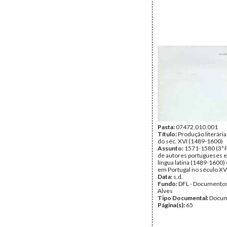
Pasta:
07472.010.001
Título:
Produção literári
do séc. XVI (1489-1600)
Assunto:
1571-1580 (3ª 
de autores portugueses e
língua latina (1489-1600)
em Portugal no século XVI
Data:
s.d.
Fundo:
DFL - Documentos
Alves
Tipo Documental:
Docum
Página(s):
65