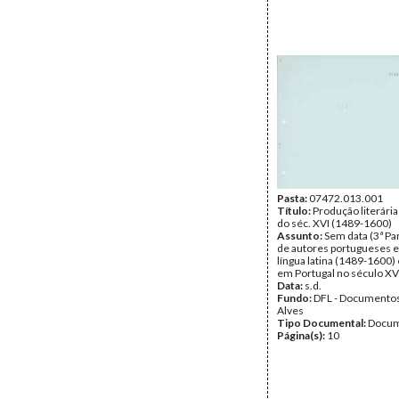
Pasta:
07472.013.001
Título:
Produção literári
do séc. XVI (1489-1600)
Assunto:
Sem data (3ª Pa
de autores portugueses e
língua latina (1489-1600)
em Portugal no século XVI
Data:
s.d.
Fundo:
DFL - Documentos
Alves
Tipo Documental:
Docum
Página(s):
10