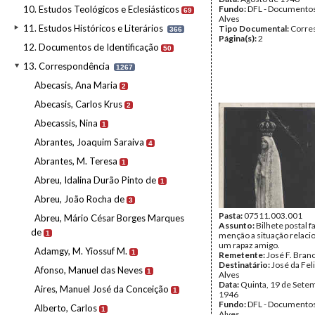
10. Estudos Teológicos e Eclesiásticos
Fundo:
DFL - Documentos
69
Alves
11. Estudos Históricos e Literários
Tipo Documental:
Corre
366
Página(s):
2
12. Documentos de Identificação
50
13. Correspondência
1267
Abecasis, Ana Maria
2
Abecasis, Carlos Krus
2
Abecassis, Nina
1
Abrantes, Joaquim Saraiva
4
Abrantes, M. Teresa
1
Abreu, Idalina Durão Pinto de
1
Abreu, João Rocha de
3
Pasta:
07511.003.001
Abreu, Mário César Borges Marques
Assunto:
Bilhete postal 
de
1
menção a situação relac
um rapaz amigo.
Adamgy, M. Yiossuf M.
1
Remetente:
José F. Bran
Destinatário:
José da Fel
Afonso, Manuel das Neves
1
Alves
Data:
Quinta, 19 de Sete
Aires, Manuel José da Conceição
1
1946
Fundo:
DFL - Documentos
Alberto, Carlos
1
Alves