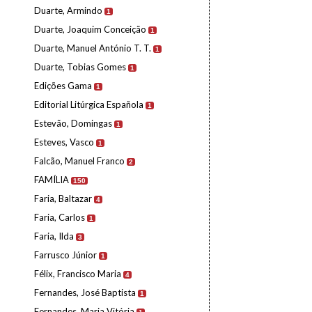
Duarte, Armindo
1
Duarte, Joaquim Conceição
1
Duarte, Manuel António T. T.
1
Duarte, Tobias Gomes
1
Edições Gama
1
Editorial Litúrgica Española
1
Estevão, Domingas
1
Esteves, Vasco
1
Falcão, Manuel Franco
2
FAMÍLIA
150
Faria, Baltazar
4
Faria, Carlos
1
Faria, Ilda
3
Farrusco Júnior
1
Félix, Francisco Maria
4
Fernandes, José Baptista
1
Fernandes, Maria Vitória