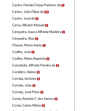
Castro, Fernão Forjaz Pacheco de
1
Castro, João Filipe de
19
Castro, José de
1
Cerca, Alfredo Manuel
1
Cerqueira, Isaura Alfreda Madeira
1
Cerqueira, Silas
1
Chaves, Maria Inácia
1
Coelho, José
1
Coelho, Mário Baptista
1
Conceição, Alfredo Pereira da
1
Cordeiro, Aleixo
6
Correia, António
3
Correia, João
3
Correia, José Pinto
1
Costa, António F. dos Santos
2
Costa, Carlos Mário
2