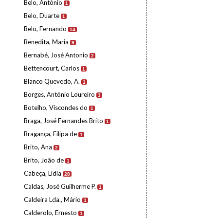
Belo, António
1
Belo, Duarte
1
Belo, Fernando
14
Benedita, Maria
9
Bernabé, José Antonio
2
Bettencourt, Carlos
1
Blanco Quevedo, A.
1
Borges, António Loureiro
3
Botelho, Viscondes do
1
Braga, José Fernandes Brito
1
Bragança, Filipa de
1
Brito, Ana
2
Brito, João de
1
Cabeça, Lídia
28
Caldas, José Guilherme P.
1
Caldeira Lda., Mário
1
Calderolo, Ernesto
1