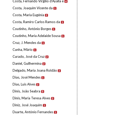
Costa, Fernando Virgílio d'Ayalla e
4
Costa, Joaquim Vicente da
1
Costa, Maria Eugénia
2
Costa, Ramiro Carlos Ramos da
1
Coutinho, António Borges
1
Coutinho, Maria Adelaide Sousa
1
Cruz, J. Mendes da
1
Cunha, Mário
1
Curado, José da Cruz
2
Daniel, Guilhermina
2
Delgado, Maria Joana Roldão
2
Dias, José Mendes
1
Dias, Luís Alves
2
Dinis, João Seabra
5
Dinis, Maria Teresa Alves
2
Diniz, José Joaquim
1
Duarte, António Fernandes
1