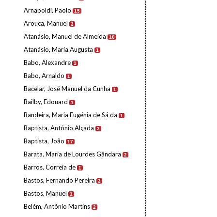
Arnaboldi, Paolo
15
Arouca, Manuel
2
Atanásio, Manuel de Almeida
10
Atanásio, Maria Augusta
1
Babo, Alexandre
1
Babo, Arnaldo
1
Bacelar, José Manuel da Cunha
1
Bailby, Edouard
1
Bandeira, Maria Eugénia de Sá da
1
Baptista, António Alçada
3
Baptista, João
17
Barata, Maria de Lourdes Gândara
2
Barros, Correia de
1
Bastos, Fernando Pereira
2
Bastos, Manuel
1
Belém, António Martins
2