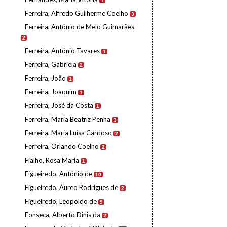
1
Ferreira, Alfredo Guilherme Coelho
3
Ferreira, António de Melo Guimarães
2
Ferreira, António Tavares
1
Ferreira, Gabriela
2
Ferreira, João
1
Ferreira, Joaquim
1
Ferreira, José da Costa
1
Ferreira, Maria Beatriz Penha
3
Ferreira, Maria Luísa Cardoso
2
Ferreira, Orlando Coelho
2
Fialho, Rosa Maria
1
Figueiredo, António de
10
Figueiredo, Áureo Rodrigues de
2
Figueiredo, Leopoldo de
9
Fonseca, Alberto Dinis da
2