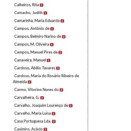
Calheiros, Rita
1
Camacho, Judith
1
Camarinha, Maria Eduarda
1
Campos, António de
1
Campos, Belmiro Narino de
4
Campos, M. Oliveira
1
Campos, Manuel Pires de
2
Canaveira, Manuel
1
Cardoso, Abílio Tavares
3
Cardoso, Maria do Rosário Ribeiro de
Almeida
2
Carmo, Vitorino Nunes do
2
Carvalheira, G.
2
Carvalho, Joaquim Lourenço de
1
Carvalho, Maria Luísa
1
Casa Portuguesa Lda.
3
Casimiro, Acácio
2