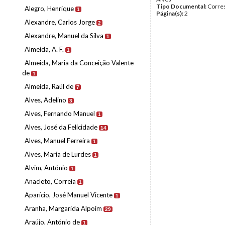
Tipo Documental:
Corre
Alegro, Henrique
1
Página(s):
2
Alexandre, Carlos Jorge
2
Alexandre, Manuel da Silva
1
Almeida, A. F.
1
Almeida, Maria da Conceição Valente
de
1
Almeida, Raúl de
7
Alves, Adelino
3
Alves, Fernando Manuel
1
Alves, José da Felicidade
14
Alves, Manuel Ferreira
1
Alves, Maria de Lurdes
1
Alvim, António
1
Anacleto, Correia
1
Aparício, José Manuel Vicente
1
Aranha, Margarida Alpoim
29
Araújo, António de
1