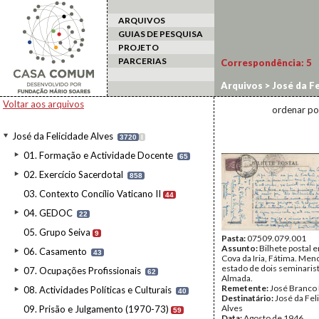
ARQUIVOS
GUIAS DE PESQUISA
PROJETO
PARCERIAS
Correspondência:
5
Arquivos
>
José da Fe
Voltar aos arquivos
ordenar po
José da Felicidade Alves
3720
I
01. Formação e Actividade Docente
65
02. Exercício Sacerdotal
858
03. Contexto Concílio Vaticano II
44
04. GEDOC
22
05. Grupo Seiva
9
Pasta:
07509.079.001
Assunto:
Bilhete postal 
06. Casamento
43
Cova da Iria, Fátima. Men
estado de dois seminaris
07. Ocupações Profissionais
62
Almada.
Remetente:
José Branco
08. Actividades Políticas e Culturais
40
Destinatário:
José da Fel
Alves
09. Prisão e Julgamento (1970-73)
59
Data:
Agosto de 1946