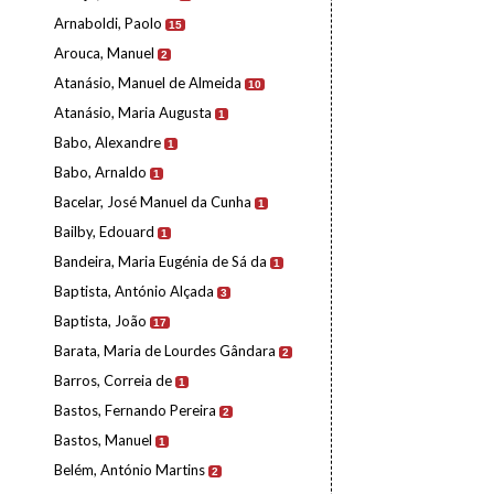
Arnaboldi, Paolo
15
Arouca, Manuel
2
Atanásio, Manuel de Almeida
10
Atanásio, Maria Augusta
1
Babo, Alexandre
1
Babo, Arnaldo
1
Bacelar, José Manuel da Cunha
1
Bailby, Edouard
1
Bandeira, Maria Eugénia de Sá da
1
Baptista, António Alçada
3
Baptista, João
17
Barata, Maria de Lourdes Gândara
2
Barros, Correia de
1
Bastos, Fernando Pereira
2
Bastos, Manuel
1
Belém, António Martins
2