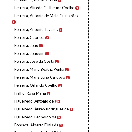
1
Ferreira, Alfredo Guilherme Coelho
3
Ferreira, António de Melo Guimarães
2
Ferreira, António Tavares
1
Ferreira, Gabriela
2
Ferreira, João
1
Ferreira, Joaquim
1
Ferreira, José da Costa
1
Ferreira, Maria Beatriz Penha
3
Ferreira, Maria Luísa Cardoso
2
Ferreira, Orlando Coelho
2
Fialho, Rosa Maria
1
Figueiredo, António de
10
Figueiredo, Áureo Rodrigues de
2
Figueiredo, Leopoldo de
9
Fonseca, Alberto Dinis da
2