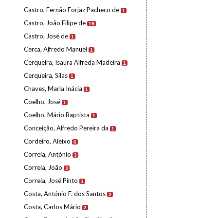
Castro, Fernão Forjaz Pacheco de
1
Castro, João Filipe de
19
Castro, José de
1
Cerca, Alfredo Manuel
1
Cerqueira, Isaura Alfreda Madeira
1
Cerqueira, Silas
1
Chaves, Maria Inácia
1
Coelho, José
1
Coelho, Mário Baptista
1
Conceição, Alfredo Pereira da
1
Cordeiro, Aleixo
6
Correia, António
3
Correia, João
3
Correia, José Pinto
1
Costa, António F. dos Santos
2
Costa, Carlos Mário
2