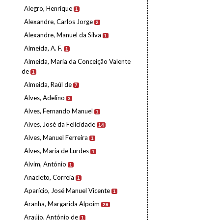
Alegro, Henrique
1
Alexandre, Carlos Jorge
2
Alexandre, Manuel da Silva
1
Almeida, A. F.
1
Almeida, Maria da Conceição Valente
de
1
Almeida, Raúl de
7
Alves, Adelino
3
Alves, Fernando Manuel
1
Alves, José da Felicidade
14
Alves, Manuel Ferreira
1
Alves, Maria de Lurdes
1
Alvim, António
1
Anacleto, Correia
1
Aparício, José Manuel Vicente
1
Aranha, Margarida Alpoim
29
Araújo, António de
1