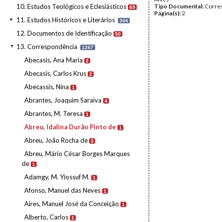
10. Estudos Teológicos e Eclesiásticos
Tipo Documental:
Corre
69
Página(s):
2
11. Estudos Históricos e Literários
366
12. Documentos de Identificação
50
13. Correspondência
1267
Abecasis, Ana Maria
2
Abecasis, Carlos Krus
2
Abecassis, Nina
1
Abrantes, Joaquim Saraiva
4
Abrantes, M. Teresa
1
Abreu, Idalina Durão Pinto de
1
Abreu, João Rocha de
3
Abreu, Mário César Borges Marques
de
1
Adamgy, M. Yiossuf M.
1
Afonso, Manuel das Neves
1
Aires, Manuel José da Conceição
1
Alberto, Carlos
1