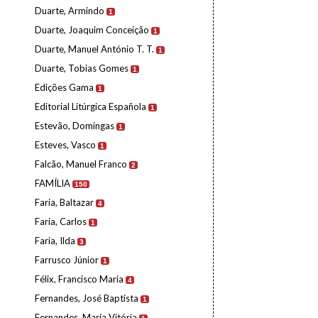
Duarte, Armindo
1
Duarte, Joaquim Conceição
1
Duarte, Manuel António T. T.
1
Duarte, Tobias Gomes
1
Edições Gama
1
Editorial Litúrgica Española
1
Estevão, Domingas
1
Esteves, Vasco
1
Falcão, Manuel Franco
2
FAMÍLIA
150
Faria, Baltazar
4
Faria, Carlos
1
Faria, Ilda
3
Farrusco Júnior
1
Félix, Francisco Maria
4
Fernandes, José Baptista
1
Fernandes, Maria Vitória