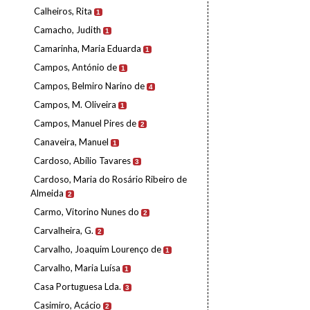
Calheiros, Rita
1
Camacho, Judith
1
Camarinha, Maria Eduarda
1
Campos, António de
1
Campos, Belmiro Narino de
4
Campos, M. Oliveira
1
Campos, Manuel Pires de
2
Canaveira, Manuel
1
Cardoso, Abílio Tavares
3
Cardoso, Maria do Rosário Ribeiro de
Almeida
2
Carmo, Vitorino Nunes do
2
Carvalheira, G.
2
Carvalho, Joaquim Lourenço de
1
Carvalho, Maria Luísa
1
Casa Portuguesa Lda.
3
Casimiro, Acácio
2