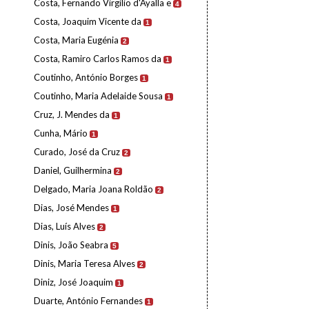
Costa, Fernando Virgílio d'Ayalla e
4
Costa, Joaquim Vicente da
1
Costa, Maria Eugénia
2
Costa, Ramiro Carlos Ramos da
1
Coutinho, António Borges
1
Coutinho, Maria Adelaide Sousa
1
Cruz, J. Mendes da
1
Cunha, Mário
1
Curado, José da Cruz
2
Daniel, Guilhermina
2
Delgado, Maria Joana Roldão
2
Dias, José Mendes
1
Dias, Luís Alves
2
Dinis, João Seabra
5
Dinis, Maria Teresa Alves
2
Diniz, José Joaquim
1
Duarte, António Fernandes
1