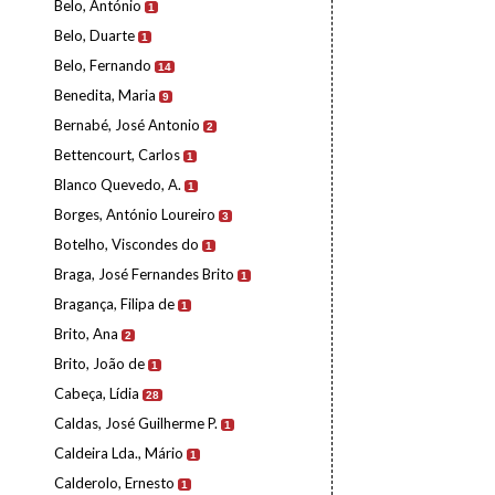
Belo, António
1
Belo, Duarte
1
Belo, Fernando
14
Benedita, Maria
9
Bernabé, José Antonio
2
Bettencourt, Carlos
1
Blanco Quevedo, A.
1
Borges, António Loureiro
3
Botelho, Viscondes do
1
Braga, José Fernandes Brito
1
Bragança, Filipa de
1
Brito, Ana
2
Brito, João de
1
Cabeça, Lídia
28
Caldas, José Guilherme P.
1
Caldeira Lda., Mário
1
Calderolo, Ernesto
1