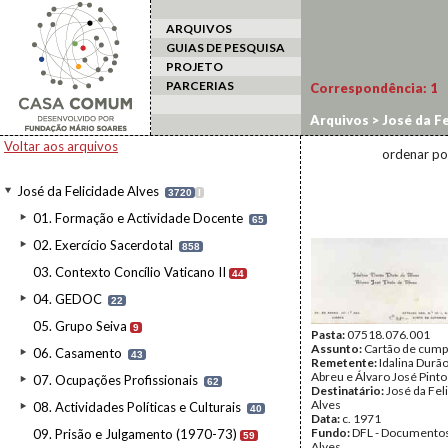
ARQUIVOS
GUIAS DE PESQUISA
PROJETO
PARCERIAS
Correspondência:
1
Arquivos
>
José da Fe
Voltar aos arquivos
ordenar po
José da Felicidade Alves
3720
I
01. Formação e Actividade Docente
65
02. Exercício Sacerdotal
858
03. Contexto Concílio Vaticano II
44
04. GEDOC
22
05. Grupo Seiva
9
Pasta:
07518.076.001
Assunto:
Cartão de cump
06. Casamento
43
Remetente:
Idalina Durão
Abreu e Álvaro José Pint
07. Ocupações Profissionais
62
Destinatário:
José da Fel
Alves
08. Actividades Políticas e Culturais
40
Data:
c. 1971
Fundo:
DFL - Documentos
09. Prisão e Julgamento (1970-73)
59
Alves