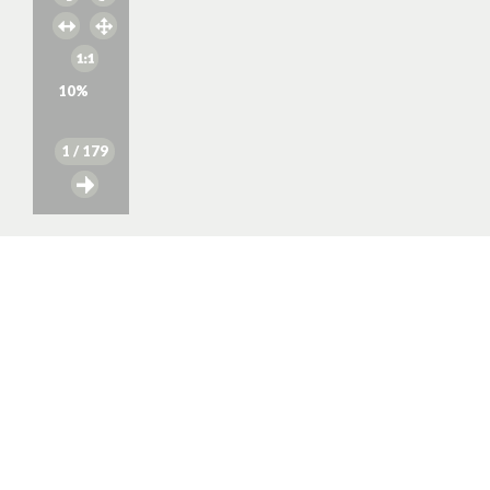
10
%
1
/ 179