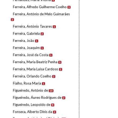
1
Ferreira, Alfredo Guilherme Coelho
3
Ferreira, António de Melo Guimarães
2
Ferreira, António Tavares
1
Ferreira, Gabriela
2
Ferreira, João
1
Ferreira, Joaquim
1
Ferreira, José da Costa
1
Ferreira, Maria Beatriz Penha
3
Ferreira, Maria Luísa Cardoso
2
Ferreira, Orlando Coelho
2
Fialho, Rosa Maria
1
Figueiredo, António de
10
Figueiredo, Áureo Rodrigues de
2
Figueiredo, Leopoldo de
9
Fonseca, Alberto Dinis da
2