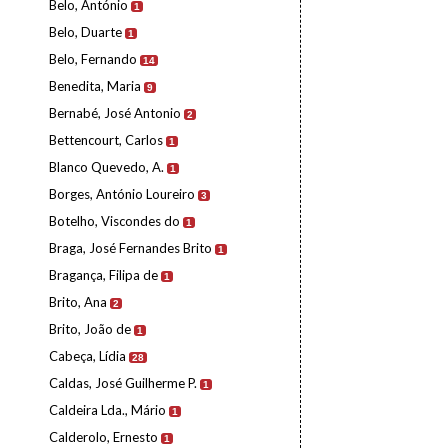
Belo, António
1
Belo, Duarte
1
Belo, Fernando
14
Benedita, Maria
9
Bernabé, José Antonio
2
Bettencourt, Carlos
1
Blanco Quevedo, A.
1
Borges, António Loureiro
3
Botelho, Viscondes do
1
Braga, José Fernandes Brito
1
Bragança, Filipa de
1
Brito, Ana
2
Brito, João de
1
Cabeça, Lídia
28
Caldas, José Guilherme P.
1
Caldeira Lda., Mário
1
Calderolo, Ernesto
1