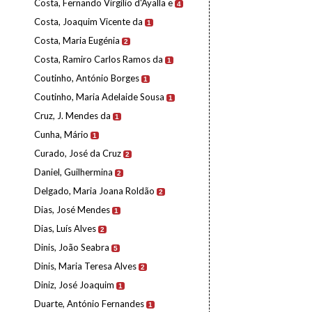
Costa, Fernando Virgílio d'Ayalla e
4
Costa, Joaquim Vicente da
1
Costa, Maria Eugénia
2
Costa, Ramiro Carlos Ramos da
1
Coutinho, António Borges
1
Coutinho, Maria Adelaide Sousa
1
Cruz, J. Mendes da
1
Cunha, Mário
1
Curado, José da Cruz
2
Daniel, Guilhermina
2
Delgado, Maria Joana Roldão
2
Dias, José Mendes
1
Dias, Luís Alves
2
Dinis, João Seabra
5
Dinis, Maria Teresa Alves
2
Diniz, José Joaquim
1
Duarte, António Fernandes
1