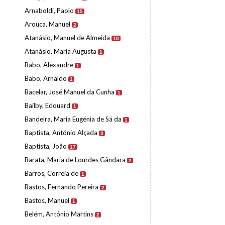
Arnaboldi, Paolo
15
Arouca, Manuel
2
Atanásio, Manuel de Almeida
10
Atanásio, Maria Augusta
1
Babo, Alexandre
1
Babo, Arnaldo
1
Bacelar, José Manuel da Cunha
1
Bailby, Edouard
1
Bandeira, Maria Eugénia de Sá da
1
Baptista, António Alçada
3
Baptista, João
17
Barata, Maria de Lourdes Gândara
2
Barros, Correia de
1
Bastos, Fernando Pereira
2
Bastos, Manuel
1
Belém, António Martins
2