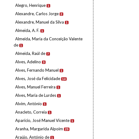
Alegro, Henrique
1
Alexandre, Carlos Jorge
2
Alexandre, Manuel da Silva
1
Almeida, A. F.
1
Almeida, Maria da Conceição Valente
de
1
Almeida, Raúl de
7
Alves, Adelino
3
Alves, Fernando Manuel
1
Alves, José da Felicidade
14
Alves, Manuel Ferreira
1
Alves, Maria de Lurdes
1
Alvim, António
1
Anacleto, Correia
1
Aparício, José Manuel Vicente
1
Aranha, Margarida Alpoim
29
Araújo, António de
1