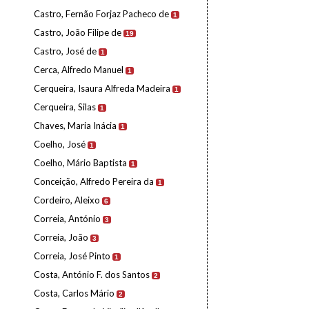
Castro, Fernão Forjaz Pacheco de
1
Castro, João Filipe de
19
Castro, José de
1
Cerca, Alfredo Manuel
1
Cerqueira, Isaura Alfreda Madeira
1
Cerqueira, Silas
1
Chaves, Maria Inácia
1
Coelho, José
1
Coelho, Mário Baptista
1
Conceição, Alfredo Pereira da
1
Cordeiro, Aleixo
6
Correia, António
3
Correia, João
3
Correia, José Pinto
1
Costa, António F. dos Santos
2
Costa, Carlos Mário
2