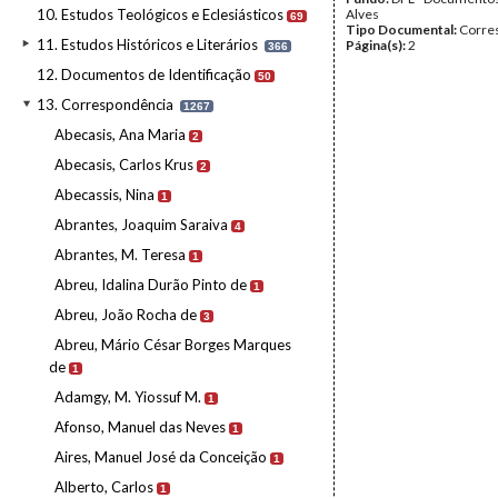
10. Estudos Teológicos e Eclesiásticos
Alves
69
Tipo Documental:
Corre
11. Estudos Históricos e Literários
Página(s):
2
366
12. Documentos de Identificação
50
13. Correspondência
1267
Abecasis, Ana Maria
2
Abecasis, Carlos Krus
2
Abecassis, Nina
1
Abrantes, Joaquim Saraiva
4
Abrantes, M. Teresa
1
Abreu, Idalina Durão Pinto de
1
Abreu, João Rocha de
3
Abreu, Mário César Borges Marques
de
1
Adamgy, M. Yiossuf M.
1
Afonso, Manuel das Neves
1
Aires, Manuel José da Conceição
1
Alberto, Carlos
1