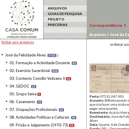
ARQUIVOS
GUIAS DE PESQUISA
PROJETO
PARCERIAS
Correspondência:
1
Arquivos
>
José da Fe
Voltar aos arquivos
ordenar po
José da Felicidade Alves
3720
I
01. Formação e Actividade Docente
65
02. Exercício Sacerdotal
858
03. Contexto Concílio Vaticano II
44
04. GEDOC
22
05. Grupo Seiva
9
Pasta:
07513.047.001
Assunto:
Bilhete postal 
06. Casamento
43
que iria fazer uma visita 
pagar uma quantia.
07. Ocupações Profissionais
62
Remetente:
Acácio Vieir
Destinatário:
José da Fel
08. Actividades Políticas e Culturais
40
Alves
Data:
Quarta, 6 de Outub
09. Prisão e Julgamento (1970-73)
59
Fundo:
DFL - Documentos