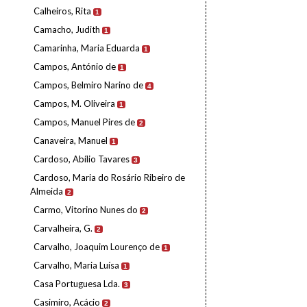
Calheiros, Rita
1
Camacho, Judith
1
Camarinha, Maria Eduarda
1
Campos, António de
1
Campos, Belmiro Narino de
4
Campos, M. Oliveira
1
Campos, Manuel Pires de
2
Canaveira, Manuel
1
Cardoso, Abílio Tavares
3
Cardoso, Maria do Rosário Ribeiro de
Almeida
2
Carmo, Vitorino Nunes do
2
Carvalheira, G.
2
Carvalho, Joaquim Lourenço de
1
Carvalho, Maria Luísa
1
Casa Portuguesa Lda.
3
Casimiro, Acácio
2