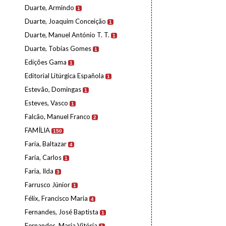
Duarte, Armindo
1
Duarte, Joaquim Conceição
1
Duarte, Manuel António T. T.
1
Duarte, Tobias Gomes
1
Edições Gama
1
Editorial Litúrgica Española
1
Estevão, Domingas
1
Esteves, Vasco
1
Falcão, Manuel Franco
2
FAMÍLIA
150
Faria, Baltazar
4
Faria, Carlos
1
Faria, Ilda
3
Farrusco Júnior
1
Félix, Francisco Maria
4
Fernandes, José Baptista
1
Fernandes, Maria Vitória