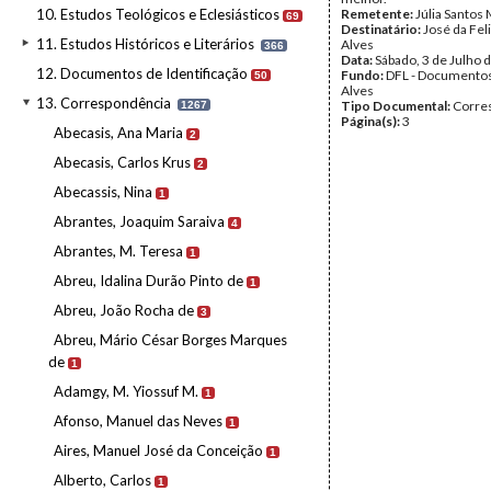
10. Estudos Teológicos e Eclesiásticos
Remetente:
Júlia Santos
69
Destinatário:
José da Fel
11. Estudos Históricos e Literários
Alves
366
Data:
Sábado, 3 de Julho 
12. Documentos de Identificação
Fundo:
DFL - Documentos
50
Alves
13. Correspondência
Tipo Documental:
Corre
1267
Página(s):
3
Abecasis, Ana Maria
2
Abecasis, Carlos Krus
2
Abecassis, Nina
1
Abrantes, Joaquim Saraiva
4
Abrantes, M. Teresa
1
Abreu, Idalina Durão Pinto de
1
Abreu, João Rocha de
3
Abreu, Mário César Borges Marques
de
1
Adamgy, M. Yiossuf M.
1
Afonso, Manuel das Neves
1
Aires, Manuel José da Conceição
1
Alberto, Carlos
1