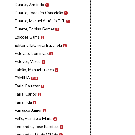
Duarte, Armindo
1
Duarte, Joaquim Conceição
1
Duarte, Manuel António T. T.
1
Duarte, Tobias Gomes
1
Edições Gama
1
Editorial Litúrgica Española
1
Estevão, Domingas
1
Esteves, Vasco
1
Falcão, Manuel Franco
2
FAMÍLIA
150
Faria, Baltazar
4
Faria, Carlos
1
Faria, Ilda
3
Farrusco Júnior
1
Félix, Francisco Maria
4
Fernandes, José Baptista
1
Fernandes, Maria Vitória