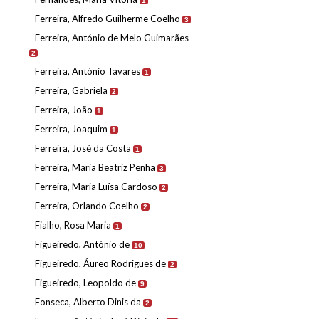
1
Ferreira, Alfredo Guilherme Coelho
3
Ferreira, António de Melo Guimarães
2
Ferreira, António Tavares
1
Ferreira, Gabriela
2
Ferreira, João
1
Ferreira, Joaquim
1
Ferreira, José da Costa
1
Ferreira, Maria Beatriz Penha
3
Ferreira, Maria Luísa Cardoso
2
Ferreira, Orlando Coelho
2
Fialho, Rosa Maria
1
Figueiredo, António de
10
Figueiredo, Áureo Rodrigues de
2
Figueiredo, Leopoldo de
9
Fonseca, Alberto Dinis da
2