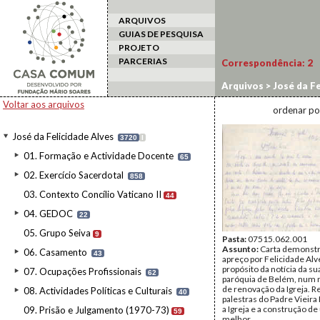
ARQUIVOS
GUIAS DE PESQUISA
PROJETO
PARCERIAS
Correspondência:
2
Arquivos
>
José da Fe
Voltar aos arquivos
ordenar po
José da Felicidade Alves
3720
I
01. Formação e Actividade Docente
65
02. Exercício Sacerdotal
858
03. Contexto Concílio Vaticano II
44
04. GEDOC
22
05. Grupo Seiva
9
Pasta:
07515.062.001
Assunto:
Carta demonst
06. Casamento
43
apreço por Felicidade Alve
propósito da notícia da su
07. Ocupações Profissionais
62
paróquia de Belém, nu
de renovação da Igreja. R
08. Actividades Políticas e Culturais
40
palestras do Padre Vieira
a Igreja e a construção 
09. Prisão e Julgamento (1970-73)
59
melhor.