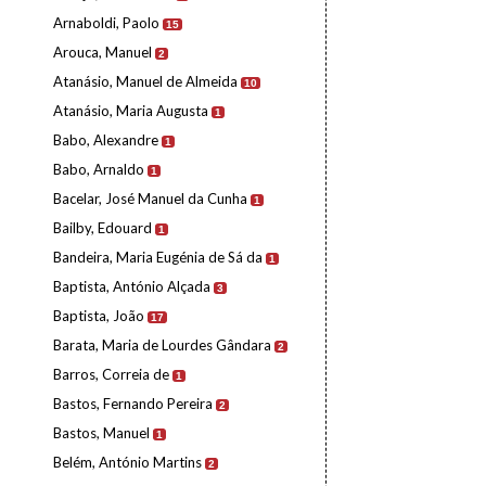
Arnaboldi, Paolo
15
Arouca, Manuel
2
Atanásio, Manuel de Almeida
10
Atanásio, Maria Augusta
1
Babo, Alexandre
1
Babo, Arnaldo
1
Bacelar, José Manuel da Cunha
1
Bailby, Edouard
1
Bandeira, Maria Eugénia de Sá da
1
Baptista, António Alçada
3
Baptista, João
17
Barata, Maria de Lourdes Gândara
2
Barros, Correia de
1
Bastos, Fernando Pereira
2
Bastos, Manuel
1
Belém, António Martins
2