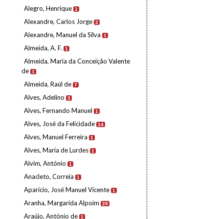
Alegro, Henrique
1
Alexandre, Carlos Jorge
2
Alexandre, Manuel da Silva
1
Almeida, A. F.
1
Almeida, Maria da Conceição Valente
de
1
Almeida, Raúl de
7
Alves, Adelino
3
Alves, Fernando Manuel
1
Alves, José da Felicidade
14
Alves, Manuel Ferreira
1
Alves, Maria de Lurdes
1
Alvim, António
1
Anacleto, Correia
1
Aparício, José Manuel Vicente
1
Aranha, Margarida Alpoim
29
Araújo, António de
1