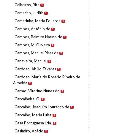
Calheiros, Rita
1
Camacho, Judith
1
Camarinha, Maria Eduarda
1
Campos, António de
1
Campos, Belmiro Narino de
4
Campos, M. Oliveira
1
Campos, Manuel Pires de
2
Canaveira, Manuel
1
Cardoso, Abílio Tavares
3
Cardoso, Maria do Rosário Ribeiro de
Almeida
2
Carmo, Vitorino Nunes do
2
Carvalheira, G.
2
Carvalho, Joaquim Lourenço de
1
Carvalho, Maria Luísa
1
Casa Portuguesa Lda.
3
Casimiro, Acácio
2