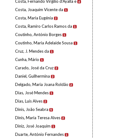
Costa, Fernando Virgílio d'Ayalla e
4
Costa, Joaquim Vicente da
1
Costa, Maria Eugénia
2
Costa, Ramiro Carlos Ramos da
1
Coutinho, António Borges
1
Coutinho, Maria Adelaide Sousa
1
Cruz, J. Mendes da
1
Cunha, Mário
1
Curado, José da Cruz
2
Daniel, Guilhermina
2
Delgado, Maria Joana Roldão
2
Dias, José Mendes
1
Dias, Luís Alves
2
Dinis, João Seabra
5
Dinis, Maria Teresa Alves
2
Diniz, José Joaquim
1
Duarte, António Fernandes
1