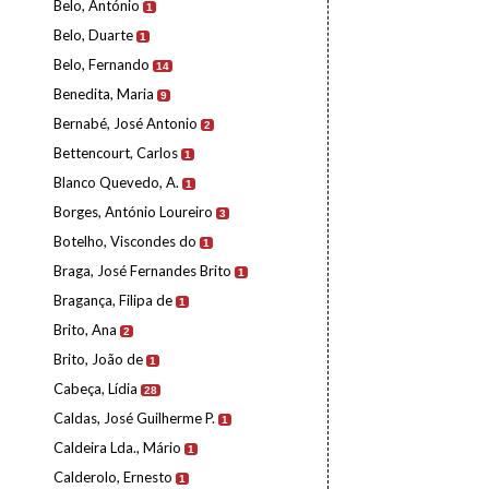
Belo, António
1
Belo, Duarte
1
Belo, Fernando
14
Benedita, Maria
9
Bernabé, José Antonio
2
Bettencourt, Carlos
1
Blanco Quevedo, A.
1
Borges, António Loureiro
3
Botelho, Viscondes do
1
Braga, José Fernandes Brito
1
Bragança, Filipa de
1
Brito, Ana
2
Brito, João de
1
Cabeça, Lídia
28
Caldas, José Guilherme P.
1
Caldeira Lda., Mário
1
Calderolo, Ernesto
1