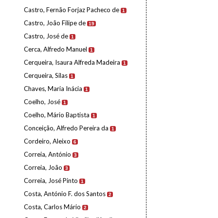
Castro, Fernão Forjaz Pacheco de
1
Castro, João Filipe de
19
Castro, José de
1
Cerca, Alfredo Manuel
1
Cerqueira, Isaura Alfreda Madeira
1
Cerqueira, Silas
1
Chaves, Maria Inácia
1
Coelho, José
1
Coelho, Mário Baptista
1
Conceição, Alfredo Pereira da
1
Cordeiro, Aleixo
6
Correia, António
3
Correia, João
3
Correia, José Pinto
1
Costa, António F. dos Santos
2
Costa, Carlos Mário
2