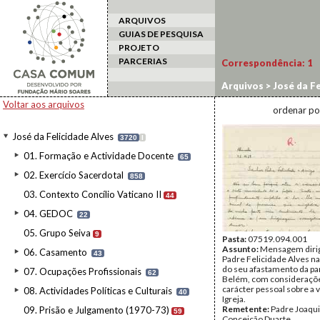
ARQUIVOS
GUIAS DE PESQUISA
PROJETO
PARCERIAS
Correspondência:
1
Arquivos
>
José da Fe
Voltar aos arquivos
ordenar po
José da Felicidade Alves
3720
I
01. Formação e Actividade Docente
65
02. Exercício Sacerdotal
858
03. Contexto Concílio Vaticano II
44
04. GEDOC
22
05. Grupo Seiva
9
Pasta:
07519.094.001
Assunto:
Mensagem dirig
06. Casamento
43
Padre Felicidade Alves n
do seu afastamento da pa
07. Ocupações Profissionais
62
Belém, com consideraçõ
carácter pessoal sobre a 
08. Actividades Políticas e Culturais
40
Igreja.
Remetente:
Padre Joaqu
09. Prisão e Julgamento (1970-73)
59
Conceição Duarte