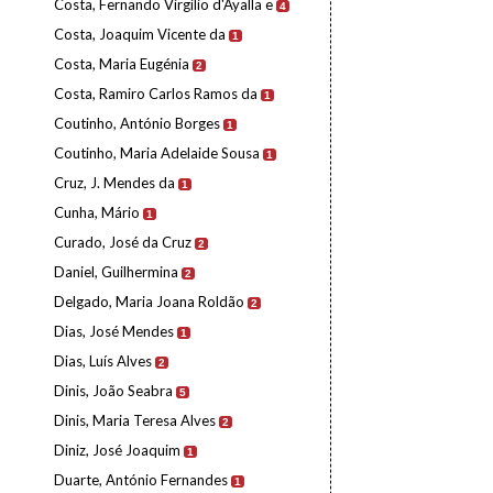
Costa, Fernando Virgílio d'Ayalla e
4
Costa, Joaquim Vicente da
1
Costa, Maria Eugénia
2
Costa, Ramiro Carlos Ramos da
1
Coutinho, António Borges
1
Coutinho, Maria Adelaide Sousa
1
Cruz, J. Mendes da
1
Cunha, Mário
1
Curado, José da Cruz
2
Daniel, Guilhermina
2
Delgado, Maria Joana Roldão
2
Dias, José Mendes
1
Dias, Luís Alves
2
Dinis, João Seabra
5
Dinis, Maria Teresa Alves
2
Diniz, José Joaquim
1
Duarte, António Fernandes
1