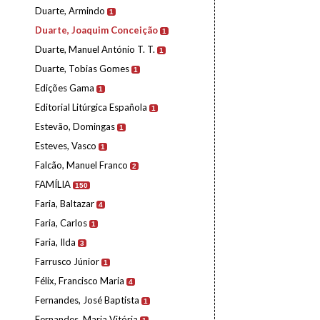
Duarte, Armindo
1
Duarte, Joaquim Conceição
1
Duarte, Manuel António T. T.
1
Duarte, Tobias Gomes
1
Edições Gama
1
Editorial Litúrgica Española
1
Estevão, Domingas
1
Esteves, Vasco
1
Falcão, Manuel Franco
2
FAMÍLIA
150
Faria, Baltazar
4
Faria, Carlos
1
Faria, Ilda
3
Farrusco Júnior
1
Félix, Francisco Maria
4
Fernandes, José Baptista
1
Fernandes, Maria Vitória