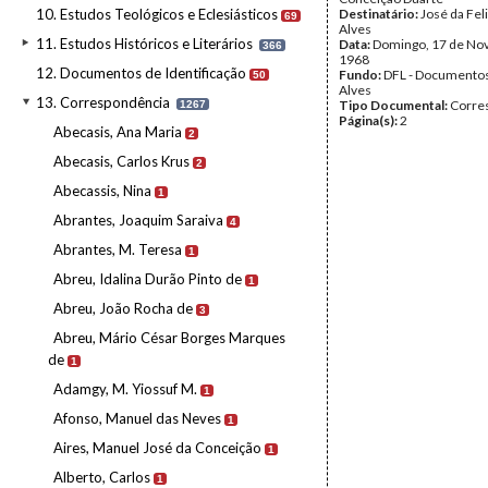
10. Estudos Teológicos e Eclesiásticos
Destinatário:
José da Fel
69
Alves
11. Estudos Históricos e Literários
Data:
Domingo, 17 de No
366
1968
12. Documentos de Identificação
Fundo:
DFL - Documentos
50
Alves
13. Correspondência
Tipo Documental:
Corre
1267
Página(s):
2
Abecasis, Ana Maria
2
Abecasis, Carlos Krus
2
Abecassis, Nina
1
Abrantes, Joaquim Saraiva
4
Abrantes, M. Teresa
1
Abreu, Idalina Durão Pinto de
1
Abreu, João Rocha de
3
Abreu, Mário César Borges Marques
de
1
Adamgy, M. Yiossuf M.
1
Afonso, Manuel das Neves
1
Aires, Manuel José da Conceição
1
Alberto, Carlos
1