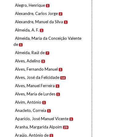
Alegro, Henrique
1
Alexandre, Carlos Jorge
2
Alexandre, Manuel da Silva
1
Almeida, A. F.
1
Almeida, Maria da Conceição Valente
de
1
Almeida, Raúl de
7
Alves, Adelino
3
Alves, Fernando Manuel
1
Alves, José da Felicidade
14
Alves, Manuel Ferreira
1
Alves, Maria de Lurdes
1
Alvim, António
1
Anacleto, Correia
1
Aparício, José Manuel Vicente
1
Aranha, Margarida Alpoim
29
Araújo, António de
1