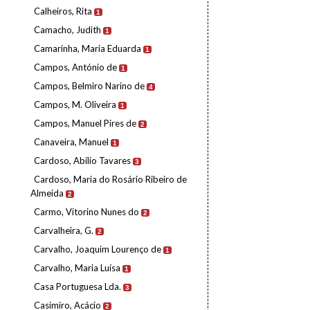
Calheiros, Rita
1
Camacho, Judith
1
Camarinha, Maria Eduarda
1
Campos, António de
1
Campos, Belmiro Narino de
4
Campos, M. Oliveira
1
Campos, Manuel Pires de
2
Canaveira, Manuel
1
Cardoso, Abílio Tavares
3
Cardoso, Maria do Rosário Ribeiro de
Almeida
2
Carmo, Vitorino Nunes do
2
Carvalheira, G.
2
Carvalho, Joaquim Lourenço de
1
Carvalho, Maria Luísa
1
Casa Portuguesa Lda.
3
Casimiro, Acácio
2