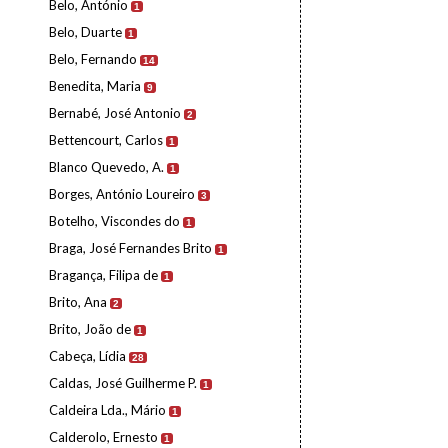
Belo, António
1
Belo, Duarte
1
Belo, Fernando
14
Benedita, Maria
9
Bernabé, José Antonio
2
Bettencourt, Carlos
1
Blanco Quevedo, A.
1
Borges, António Loureiro
3
Botelho, Viscondes do
1
Braga, José Fernandes Brito
1
Bragança, Filipa de
1
Brito, Ana
2
Brito, João de
1
Cabeça, Lídia
28
Caldas, José Guilherme P.
1
Caldeira Lda., Mário
1
Calderolo, Ernesto
1