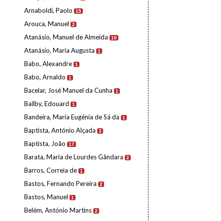
Arnaboldi, Paolo
15
Arouca, Manuel
2
Atanásio, Manuel de Almeida
10
Atanásio, Maria Augusta
1
Babo, Alexandre
1
Babo, Arnaldo
1
Bacelar, José Manuel da Cunha
1
Bailby, Edouard
1
Bandeira, Maria Eugénia de Sá da
1
Baptista, António Alçada
3
Baptista, João
17
Barata, Maria de Lourdes Gândara
2
Barros, Correia de
1
Bastos, Fernando Pereira
2
Bastos, Manuel
1
Belém, António Martins
2