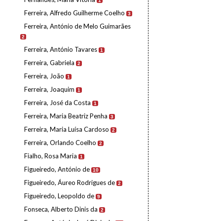
1
Ferreira, Alfredo Guilherme Coelho
3
Ferreira, António de Melo Guimarães
2
Ferreira, António Tavares
1
Ferreira, Gabriela
2
Ferreira, João
1
Ferreira, Joaquim
1
Ferreira, José da Costa
1
Ferreira, Maria Beatriz Penha
3
Ferreira, Maria Luísa Cardoso
2
Ferreira, Orlando Coelho
2
Fialho, Rosa Maria
1
Figueiredo, António de
10
Figueiredo, Áureo Rodrigues de
2
Figueiredo, Leopoldo de
9
Fonseca, Alberto Dinis da
2