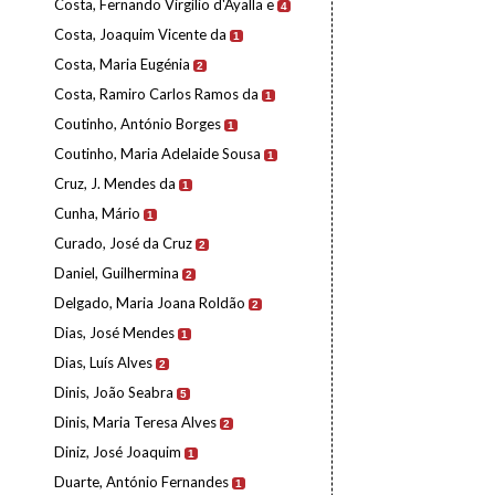
Costa, Fernando Virgílio d'Ayalla e
4
Costa, Joaquim Vicente da
1
Costa, Maria Eugénia
2
Costa, Ramiro Carlos Ramos da
1
Coutinho, António Borges
1
Coutinho, Maria Adelaide Sousa
1
Cruz, J. Mendes da
1
Cunha, Mário
1
Curado, José da Cruz
2
Daniel, Guilhermina
2
Delgado, Maria Joana Roldão
2
Dias, José Mendes
1
Dias, Luís Alves
2
Dinis, João Seabra
5
Dinis, Maria Teresa Alves
2
Diniz, José Joaquim
1
Duarte, António Fernandes
1