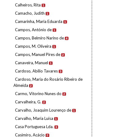
Calheiros, Rita
1
Camacho, Judith
1
Camarinha, Maria Eduarda
1
Campos, António de
1
Campos, Belmiro Narino de
4
Campos, M. Oliveira
1
Campos, Manuel Pires de
2
Canaveira, Manuel
1
Cardoso, Abílio Tavares
3
Cardoso, Maria do Rosário Ribeiro de
Almeida
2
Carmo, Vitorino Nunes do
2
Carvalheira, G.
2
Carvalho, Joaquim Lourenço de
1
Carvalho, Maria Luísa
1
Casa Portuguesa Lda.
3
Casimiro, Acácio
2