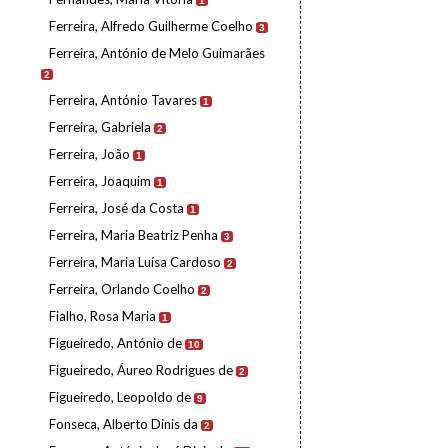
1
Ferreira, Alfredo Guilherme Coelho
3
Ferreira, António de Melo Guimarães
2
Ferreira, António Tavares
1
Ferreira, Gabriela
2
Ferreira, João
1
Ferreira, Joaquim
1
Ferreira, José da Costa
1
Ferreira, Maria Beatriz Penha
3
Ferreira, Maria Luísa Cardoso
2
Ferreira, Orlando Coelho
2
Fialho, Rosa Maria
1
Figueiredo, António de
10
Figueiredo, Áureo Rodrigues de
2
Figueiredo, Leopoldo de
9
Fonseca, Alberto Dinis da
2