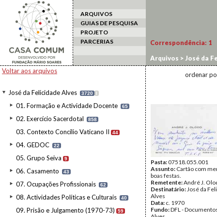
ARQUIVOS
GUIAS DE PESQUISA
PROJETO
PARCERIAS
Correspondência:
1
Arquivos
>
José da Fe
Voltar aos arquivos
ordenar po
José da Felicidade Alves
3720
I
01. Formação e Actividade Docente
65
02. Exercício Sacerdotal
858
03. Contexto Concílio Vaticano II
44
04. GEDOC
22
05. Grupo Seiva
9
Pasta:
07518.055.001
Assunto:
Cartão com me
06. Casamento
43
boas festas.
Remetente:
André J. Olo
07. Ocupações Profissionais
62
Destinatário:
José da Fel
Alves
08. Actividades Políticas e Culturais
40
Data:
c. 1970
Fundo:
DFL - Documentos
09. Prisão e Julgamento (1970-73)
59
Alves