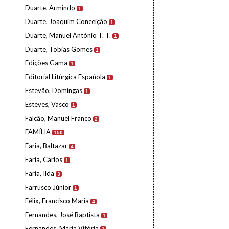
Duarte, Armindo
1
Duarte, Joaquim Conceição
1
Duarte, Manuel António T. T.
1
Duarte, Tobias Gomes
1
Edições Gama
1
Editorial Litúrgica Española
1
Estevão, Domingas
1
Esteves, Vasco
1
Falcão, Manuel Franco
2
FAMÍLIA
150
Faria, Baltazar
4
Faria, Carlos
1
Faria, Ilda
3
Farrusco Júnior
1
Félix, Francisco Maria
4
Fernandes, José Baptista
1
Fernandes, Maria Vitória