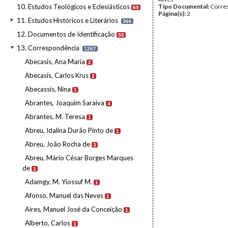
10. Estudos Teológicos e Eclesiásticos
Tipo Documental:
Corre
69
Página(s):
2
11. Estudos Históricos e Literários
366
12. Documentos de Identificação
50
13. Correspondência
1267
Abecasis, Ana Maria
2
Abecasis, Carlos Krus
2
Abecassis, Nina
1
Abrantes, Joaquim Saraiva
4
Abrantes, M. Teresa
1
Abreu, Idalina Durão Pinto de
1
Abreu, João Rocha de
3
Abreu, Mário César Borges Marques
de
1
Adamgy, M. Yiossuf M.
1
Afonso, Manuel das Neves
1
Aires, Manuel José da Conceição
1
Alberto, Carlos
1