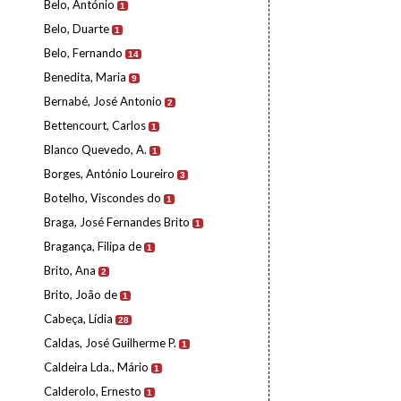
Belo, António
1
Belo, Duarte
1
Belo, Fernando
14
Benedita, Maria
9
Bernabé, José Antonio
2
Bettencourt, Carlos
1
Blanco Quevedo, A.
1
Borges, António Loureiro
3
Botelho, Viscondes do
1
Braga, José Fernandes Brito
1
Bragança, Filipa de
1
Brito, Ana
2
Brito, João de
1
Cabeça, Lídia
28
Caldas, José Guilherme P.
1
Caldeira Lda., Mário
1
Calderolo, Ernesto
1