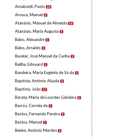
Arnaboldi, Paolo
15
Arouca, Manuel
2
Atanásio, Manuel de Almeida
10
Atanásio, Maria Augusta
1
Babo, Alexandre
1
Babo, Arnaldo
1
Bacelar, José Manuel da Cunha
1
Bailby, Edouard
1
Bandeira, Maria Eugénia de Sá da
1
Baptista, António Alçada
3
Baptista, João
17
Barata, Maria de Lourdes Gândara
2
Barros, Correia de
1
Bastos, Fernando Pereira
2
Bastos, Manuel
1
Belém, António Martins
2