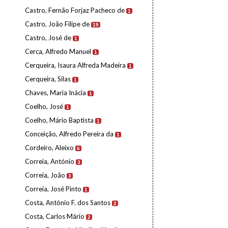
Castro, Fernão Forjaz Pacheco de
1
Castro, João Filipe de
19
Castro, José de
1
Cerca, Alfredo Manuel
1
Cerqueira, Isaura Alfreda Madeira
1
Cerqueira, Silas
1
Chaves, Maria Inácia
1
Coelho, José
1
Coelho, Mário Baptista
1
Conceição, Alfredo Pereira da
1
Cordeiro, Aleixo
6
Correia, António
3
Correia, João
3
Correia, José Pinto
1
Costa, António F. dos Santos
2
Costa, Carlos Mário
2