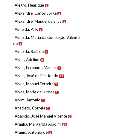
Alegro, Henrique
1
Alexandre, Carlos Jorge
2
Alexandre, Manuel da Silva
1
Almeida, A. F.
1
Almeida, Maria da Conceição Valente
de
1
Almeida, Raúl de
7
Alves, Adelino
3
Alves, Fernando Manuel
1
Alves, José da Felicidade
14
Alves, Manuel Ferreira
1
Alves, Maria de Lurdes
1
Alvim, António
1
Anacleto, Correia
1
Aparício, José Manuel Vicente
1
Aranha, Margarida Alpoim
29
Araújo, António de
1