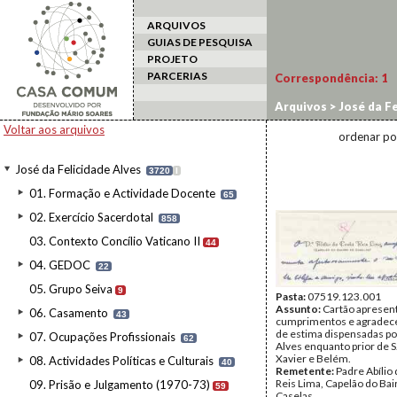
ARQUIVOS
GUIAS DE PESQUISA
PROJETO
PARCERIAS
Correspondência:
1
Arquivos
>
José da Fe
Voltar aos arquivos
ordenar po
José da Felicidade Alves
3720
I
01. Formação e Actividade Docente
65
02. Exercício Sacerdotal
858
03. Contexto Concílio Vaticano II
44
04. GEDOC
22
05. Grupo Seiva
9
Pasta:
07519.123.001
Assunto:
Cartão apresen
06. Casamento
43
cumprimentos e agradec
de estima dispensadas po
07. Ocupações Profissionais
62
Alves enquanto prior de S
Xavier e Belém.
08. Actividades Políticas e Culturais
40
Remetente:
Padre Abílio
Reis Lima, Capelão do Bai
09. Prisão e Julgamento (1970-73)
59
Caselas