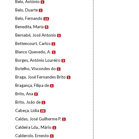
Belo, António
1
Belo, Duarte
1
Belo, Fernando
14
Benedita, Maria
9
Bernabé, José Antonio
2
Bettencourt, Carlos
1
Blanco Quevedo, A.
1
Borges, António Loureiro
3
Botelho, Viscondes do
1
Braga, José Fernandes Brito
1
Bragança, Filipa de
1
Brito, Ana
2
Brito, João de
1
Cabeça, Lídia
28
Caldas, José Guilherme P.
1
Caldeira Lda., Mário
1
Calderolo, Ernesto
1