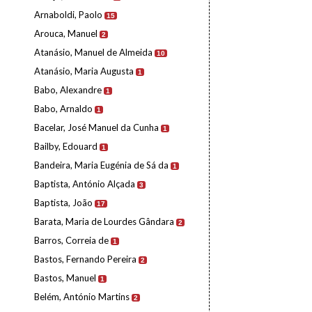
Arnaboldi, Paolo
15
Arouca, Manuel
2
Atanásio, Manuel de Almeida
10
Atanásio, Maria Augusta
1
Babo, Alexandre
1
Babo, Arnaldo
1
Bacelar, José Manuel da Cunha
1
Bailby, Edouard
1
Bandeira, Maria Eugénia de Sá da
1
Baptista, António Alçada
3
Baptista, João
17
Barata, Maria de Lourdes Gândara
2
Barros, Correia de
1
Bastos, Fernando Pereira
2
Bastos, Manuel
1
Belém, António Martins
2