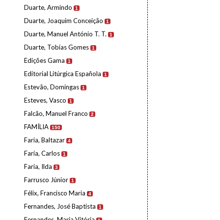
Duarte, Armindo
1
Duarte, Joaquim Conceição
1
Duarte, Manuel António T. T.
1
Duarte, Tobias Gomes
1
Edições Gama
1
Editorial Litúrgica Española
1
Estevão, Domingas
1
Esteves, Vasco
1
Falcão, Manuel Franco
2
FAMÍLIA
150
Faria, Baltazar
4
Faria, Carlos
1
Faria, Ilda
3
Farrusco Júnior
1
Félix, Francisco Maria
4
Fernandes, José Baptista
1
Fernandes, Maria Vitória