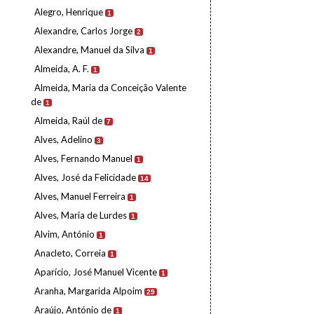
Alegro, Henrique
1
Alexandre, Carlos Jorge
2
Alexandre, Manuel da Silva
1
Almeida, A. F.
1
Almeida, Maria da Conceição Valente
de
1
Almeida, Raúl de
7
Alves, Adelino
3
Alves, Fernando Manuel
1
Alves, José da Felicidade
14
Alves, Manuel Ferreira
1
Alves, Maria de Lurdes
1
Alvim, António
1
Anacleto, Correia
1
Aparício, José Manuel Vicente
1
Aranha, Margarida Alpoim
29
Araújo, António de
1