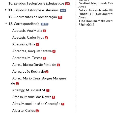
10. Estudos Teológicos e Eclesiásticos
Destinatário:
José da Fel
69
Alves
11. Estudos Históricos e Literários
Data:
c. Novembro de 19
366
Fundo:
DFL - Documentos
12. Documentos de Identificação
Alves
50
Tipo Documental:
Corre
13. Correspondência
Página(s):
2
1267
Abecasis, Ana Maria
2
Abecasis, Carlos Krus
2
Abecassis, Nina
1
Abrantes, Joaquim Saraiva
4
Abrantes, M. Teresa
1
Abreu, Idalina Durão Pinto de
1
Abreu, João Rocha de
3
Abreu, Mário César Borges Marques
de
1
Adamgy, M. Yiossuf M.
1
Afonso, Manuel das Neves
1
Aires, Manuel José da Conceição
1
Alberto, Carlos
1