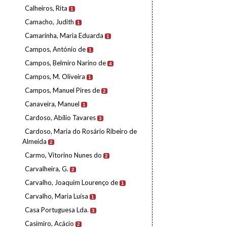
Calheiros, Rita
1
Camacho, Judith
1
Camarinha, Maria Eduarda
1
Campos, António de
1
Campos, Belmiro Narino de
4
Campos, M. Oliveira
1
Campos, Manuel Pires de
2
Canaveira, Manuel
1
Cardoso, Abílio Tavares
3
Cardoso, Maria do Rosário Ribeiro de
Almeida
2
Carmo, Vitorino Nunes do
2
Carvalheira, G.
2
Carvalho, Joaquim Lourenço de
1
Carvalho, Maria Luísa
1
Casa Portuguesa Lda.
3
Casimiro, Acácio
2