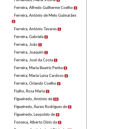
1
Ferreira, Alfredo Guilherme Coelho
3
Ferreira, António de Melo Guimarães
2
Ferreira, António Tavares
1
Ferreira, Gabriela
2
Ferreira, João
1
Ferreira, Joaquim
1
Ferreira, José da Costa
1
Ferreira, Maria Beatriz Penha
3
Ferreira, Maria Luísa Cardoso
2
Ferreira, Orlando Coelho
2
Fialho, Rosa Maria
1
Figueiredo, António de
10
Figueiredo, Áureo Rodrigues de
2
Figueiredo, Leopoldo de
9
Fonseca, Alberto Dinis da
2