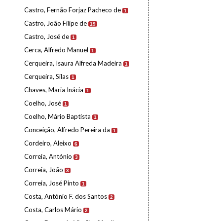
Castro, Fernão Forjaz Pacheco de
1
Castro, João Filipe de
19
Castro, José de
1
Cerca, Alfredo Manuel
1
Cerqueira, Isaura Alfreda Madeira
1
Cerqueira, Silas
1
Chaves, Maria Inácia
1
Coelho, José
1
Coelho, Mário Baptista
1
Conceição, Alfredo Pereira da
1
Cordeiro, Aleixo
6
Correia, António
3
Correia, João
3
Correia, José Pinto
1
Costa, António F. dos Santos
2
Costa, Carlos Mário
2