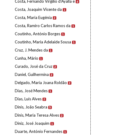
Costa, Fernando Virgílio d'Ayalla e
4
Costa, Joaquim Vicente da
1
Costa, Maria Eugénia
2
Costa, Ramiro Carlos Ramos da
1
Coutinho, António Borges
1
Coutinho, Maria Adelaide Sousa
1
Cruz, J. Mendes da
1
Cunha, Mário
1
Curado, José da Cruz
2
Daniel, Guilhermina
2
Delgado, Maria Joana Roldão
2
Dias, José Mendes
1
Dias, Luís Alves
2
Dinis, João Seabra
5
Dinis, Maria Teresa Alves
2
Diniz, José Joaquim
1
Duarte, António Fernandes
1