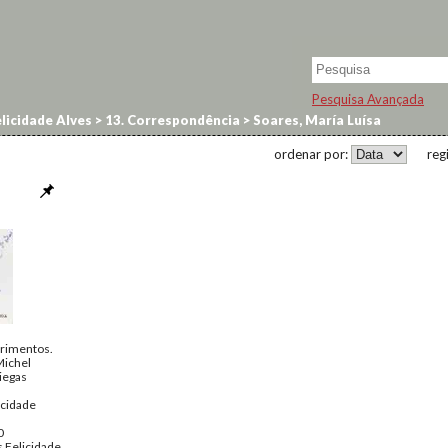
Pesquisa Avançada
licidade Alves
>
13. Correspondência
>
Soares, María Luísa
ordenar por:
reg
rimentos.
Michel
iegas
icidade
0
 Felicidade