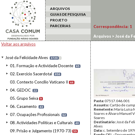
ARQUIVOS
GUIAS DE PESQUISA
PROJETO
PARCERIAS
Correspondência:
1
Arquivos
>
José da Fe
Voltar aos arquivos
José da Felicidade Alves
3720
I
01. Formação e Actividade Docente
65
02. Exercício Sacerdotal
858
03. Contexto Concílio Vaticano II
44
04. GEDOC
22
05. Grupo Seiva
9
Pasta:
07517.046.001
Assunto:
Cartão de cump
06. Casamento
43
Remetente:
Maria Luísa 
Soares e Álvaro Manuel V
07. Ocupações Profissionais
62
Soares
Destinatário:
José da Fel
08. Actividades Políticas e Culturais
40
Alves
Data:
c. Setembro de 197
09. Prisão e Julgamento (1970-73)
59
Fundo:
DFL - Documentos