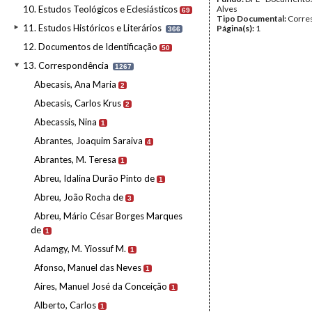
10. Estudos Teológicos e Eclesiásticos
Alves
69
Tipo Documental:
Corre
11. Estudos Históricos e Literários
Página(s):
1
366
12. Documentos de Identificação
50
13. Correspondência
1267
Abecasis, Ana Maria
2
Abecasis, Carlos Krus
2
Abecassis, Nina
1
Abrantes, Joaquim Saraiva
4
Abrantes, M. Teresa
1
Abreu, Idalina Durão Pinto de
1
Abreu, João Rocha de
3
Abreu, Mário César Borges Marques
de
1
Adamgy, M. Yiossuf M.
1
Afonso, Manuel das Neves
1
Aires, Manuel José da Conceição
1
Alberto, Carlos
1