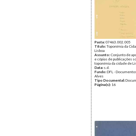
Pasta:
07463.002.005
Título:
Toponímia da Cid
Lisboa
Assunto:
Conjunto de a
e cópias de publicações s
toponímia da cidade de Li
Data:
s.d.
Fundo:
DFL - Documentos
Alves
Tipo Documental:
Docum
Página(s):
16