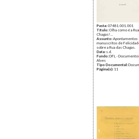
Pasta:
07481.001.001
Título:
Olha como é a Rua
Chagas!...
Assunto:
Apontamentos
manuscritos de Felicidad
sobre a Rua das Chagas.
Data:
s.d.
Fundo:
DFL - Documentos
Alves
Tipo Documental:
Docum
Página(s):
11