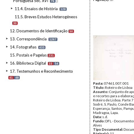
Portuguesa Séc. XVI
76
I
11.4. Ensaios de História
128
11.5. Breves Estudos Heterogéneos
30
12. Documentos de Identificação
50
13. Correspondência
1267
14. Fotografias
433
15. Postais e Pagelas
231
16. Biblioteca Digital
33
54
17. Testemunhos e Reconhecimento
41
48
Pasta:
07461.007.001
Título:
Roteiro de Lisboa
Assunto:
Conjunto de a
e recortes para a elabora
Roteiro de Lisboa. Parte 7 
Sodré, S. Paulo, Conde Ba
Esperança, Santos, Pampu
Madragoa, Lapa.
Data:
s.d.
Fundo:
DFL - Documentos
Alves
Tipo Documental:
Docum
Página(s):
11