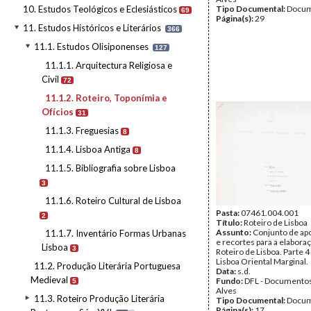
10. Estudos Teológicos e Eclesiásticos
Tipo Documental:
Docum
69
Página(s):
29
11. Estudos Históricos e Literários
366
11.1. Estudos Olisiponenses
127
11.1.1. Arquitectura Religiosa e
Civil
72
11.1.2. Roteiro, Toponímia e
Ofícios
31
11.1.3. Freguesias
8
11.1.4. Lisboa Antiga
8
11.1.5. Bibliografia sobre Lisboa
3
11.1.6. Roteiro Cultural de Lisboa
Pasta:
07461.004.001
2
Título:
Roteiro de Lisboa
Assunto:
Conjunto de a
11.1.7. Inventário Formas Urbanas
e recortes para a elabora
Lisboa
3
Roteiro de Lisboa. Parte 4
Lisboa Oriental Marginal.
11.2. Produção Literária Portuguesa
Data:
s.d.
Medieval
Fundo:
DFL - Documentos
5
Alves
11.3. Roteiro Produção Literária
Tipo Documental:
Docum
Página(s):
17