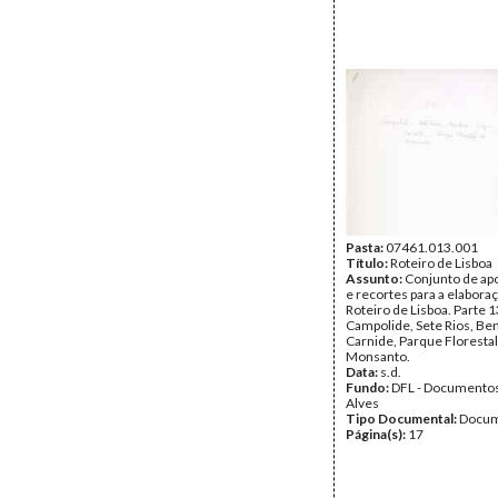
Pasta:
07461.013.001
Título:
Roteiro de Lisboa
Assunto:
Conjunto de a
e recortes para a elabora
Roteiro de Lisboa. Parte 1
Campolide, Sete Rios, Ben
Carnide, Parque Florestal
Monsanto.
Data:
s.d.
Fundo:
DFL - Documentos
Alves
Tipo Documental:
Docum
Página(s):
17