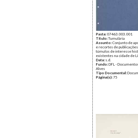
Pasta:
07463.003.001
Título:
Tumulária
Assunto:
Conjunto de a
e recortes de publicações
túmulos de interesse his
existentes na cidade de L
Data:
s.d.
Fundo:
DFL - Documentos
Alves
Tipo Documental:
Docum
Página(s):
75