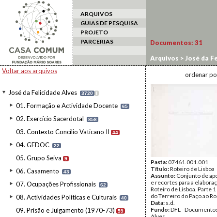
ARQUIVOS
GUIAS DE PESQUISA
PROJETO
PARCERIAS
Documentos:
31
Arquivos
>
José da Fe
11.1.2. Roteiro, Top
Voltar aos arquivos
ordenar po
José da Felicidade Alves
3720
I
01. Formação e Actividade Docente
65
02. Exercício Sacerdotal
858
03. Contexto Concílio Vaticano II
44
04. GEDOC
22
05. Grupo Seiva
9
Pasta:
07461.001.001
Título:
Roteiro de Lisboa
06. Casamento
43
Assunto:
Conjunto de a
e recortes para a elabora
07. Ocupações Profissionais
62
Roteiro de Lisboa. Parte 1 
do Terreiro do Paço ao Ro
08. Actividades Políticas e Culturais
40
Data:
s.d.
Fundo:
DFL - Documentos
09. Prisão e Julgamento (1970-73)
59
Alves