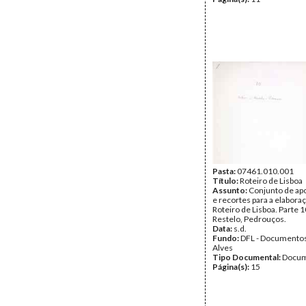
Pasta:
07461.010.001
Título:
Roteiro de Lisboa
Assunto:
Conjunto de a
e recortes para a elabora
Roteiro de Lisboa. Parte 1
Restelo, Pedrouços.
Data:
s.d.
Fundo:
DFL - Documentos
Alves
Tipo Documental:
Docum
Página(s):
15