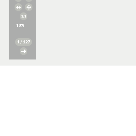
10
%
1
/ 127