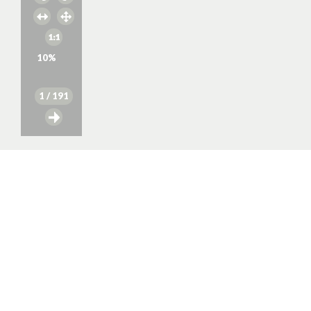
10
%
1
/ 191