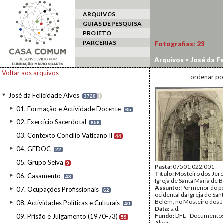
ARQUIVOS
GUIAS DE PESQUISA
PROJETO
PARCERIAS
Fotografias:
23
Arquivos
>
José da Fe
Voltar aos arquivos
ordenar po
José da Felicidade Alves
3720
I
01. Formação e Actividade Docente
65
02. Exercício Sacerdotal
858
03. Contexto Concílio Vaticano II
44
04. GEDOC
22
05. Grupo Seiva
9
Pasta:
07501.022.001
Título:
Mosteiro dos Jer
06. Casamento
43
Igreja de Santa Maria de 
Assunto:
Pormenor do po
07. Ocupações Profissionais
62
ocidental da Igreja de San
Belém, no Mosteiro dos 
08. Actividades Políticas e Culturais
40
Data:
s.d.
Fundo:
DFL - Documentos
09. Prisão e Julgamento (1970-73)
59
Alves