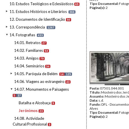
10. Estudos Teológicos e Eclesiásticos
Tipo Documental:
Fotogr
69
Página(s):
2
11. Estudos Históricos e Literários
366
12. Documentos de Identificação
50
13. Correspondência
1267
14. Fotografias
433
14.01. Retratos
27
14.02. Familiares
53
14.03. Amigos
79
14.04. Seminários
34
14.05. Paróquia de Belém
14
125
14.06. Viagens ao estrangeiro
43
Pasta:
07501.044.001
14.07. Monumentos e Paisagens
Título:
Mosteiro dos Jer
5
37
Assunto:
Mosteiro dos J
Data:
s.d.
Batalha e Alcobaça
9
Fundo:
DFL - Documentos
Alves
Jerónimos
23
Tipo Documental:
Fotogr
Página(s):
2
14.08. Actividade
Cultural/Profissional
3