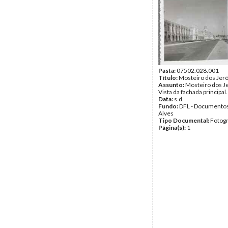
Pasta:
07502.028.001
Título:
Mosteiro dos Jer
Assunto:
Mosteiro dos J
Vista da fachada principal.
Data:
s.d.
Fundo:
DFL - Documentos
Alves
Tipo Documental:
Fotogr
Página(s):
1