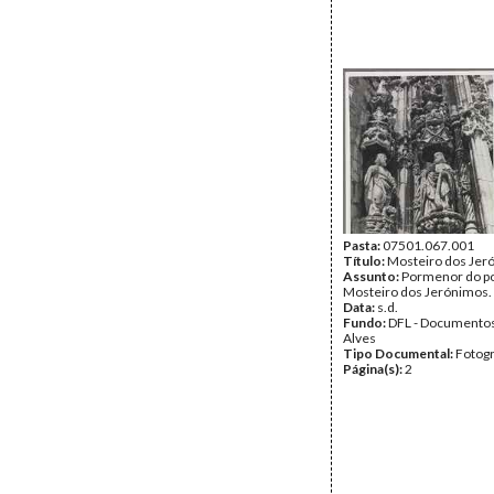
Pasta:
07501.067.001
Título:
Mosteiro dos Jer
Assunto:
Pormenor do por
Mosteiro dos Jerónimos.
Data:
s.d.
Fundo:
DFL - Documentos
Alves
Tipo Documental:
Fotogr
Página(s):
2