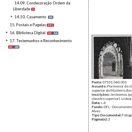
14.09. Condecoração Ordem da
Liberdade
2
14.10. Casamento
30
15. Postais e Pagelas
231
16. Biblioteca Digital
33
54
17. Testemunhos e Reconhecimento
41
48
Pasta:
07501.060.001
Assunto:
Pormenor do cl
superior do Mosteiro dos
Inscrições:
Jerónimos (p
claustro superior). Lisboa
Data:
s.d.
Fundo:
DFL - Documentos
Alves
Tipo Documental:
Fotogr
Página(s):
2