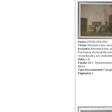
Pasta:
07502.025.001
Título:
Mosteiro dos Jer
Assunto:
Mosteiro dos J
Pormenor do local de ve
recordações aos visitante
Data:
s.d.
Fundo:
DFL - Documentos
Alves
Tipo Documental:
Fotogr
Página(s):
1