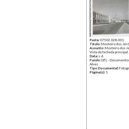
Pasta:
07502.028.001
Título:
Mosteiro dos Jer
Assunto:
Mosteiro dos J
Vista da fachada principal.
Data:
s.d.
Fundo:
DFL - Documentos
Alves
Tipo Documental:
Fotogr
Página(s):
1