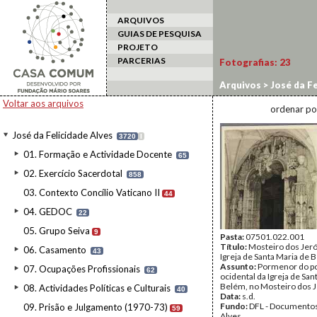
ARQUIVOS
GUIAS DE PESQUISA
PROJETO
PARCERIAS
Fotografias:
23
Arquivos
>
José da Fe
Voltar aos arquivos
ordenar po
José da Felicidade Alves
3720
I
01. Formação e Actividade Docente
65
02. Exercício Sacerdotal
858
03. Contexto Concílio Vaticano II
44
04. GEDOC
22
05. Grupo Seiva
9
Pasta:
07501.022.001
Título:
Mosteiro dos Jer
06. Casamento
43
Igreja de Santa Maria de 
Assunto:
Pormenor do po
07. Ocupações Profissionais
62
ocidental da Igreja de San
Belém, no Mosteiro dos 
08. Actividades Políticas e Culturais
40
Data:
s.d.
Fundo:
DFL - Documentos
09. Prisão e Julgamento (1970-73)
59
Alves