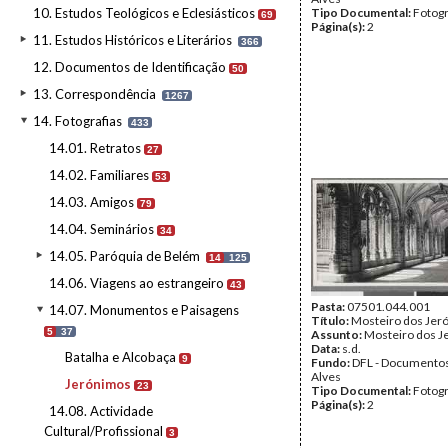
10. Estudos Teológicos e Eclesiásticos
Tipo Documental:
Fotogr
69
Página(s):
2
11. Estudos Históricos e Literários
366
12. Documentos de Identificação
50
13. Correspondência
1267
14. Fotografias
433
14.01. Retratos
27
14.02. Familiares
53
14.03. Amigos
79
14.04. Seminários
34
14.05. Paróquia de Belém
14
125
14.06. Viagens ao estrangeiro
43
Pasta:
07501.044.001
14.07. Monumentos e Paisagens
Título:
Mosteiro dos Jer
5
37
Assunto:
Mosteiro dos J
Data:
s.d.
Batalha e Alcobaça
9
Fundo:
DFL - Documentos
Alves
Jerónimos
23
Tipo Documental:
Fotogr
Página(s):
2
14.08. Actividade
Cultural/Profissional
3