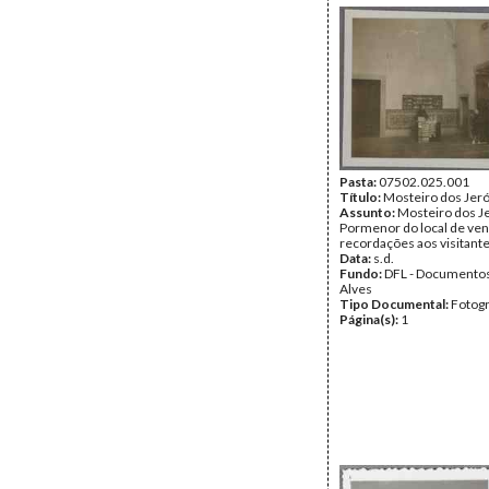
Pasta:
07502.025.001
Título:
Mosteiro dos Jer
Assunto:
Mosteiro dos J
Pormenor do local de ve
recordações aos visitante
Data:
s.d.
Fundo:
DFL - Documentos
Alves
Tipo Documental:
Fotogr
Página(s):
1