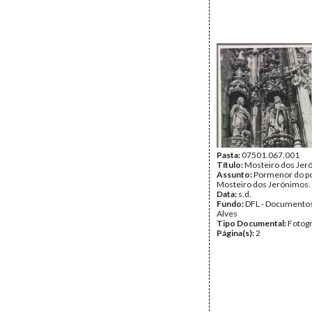
Pasta:
07501.067.001
Título:
Mosteiro dos Jer
Assunto:
Pormenor do por
Mosteiro dos Jerónimos.
Data:
s.d.
Fundo:
DFL - Documentos
Alves
Tipo Documental:
Fotogr
Página(s):
2