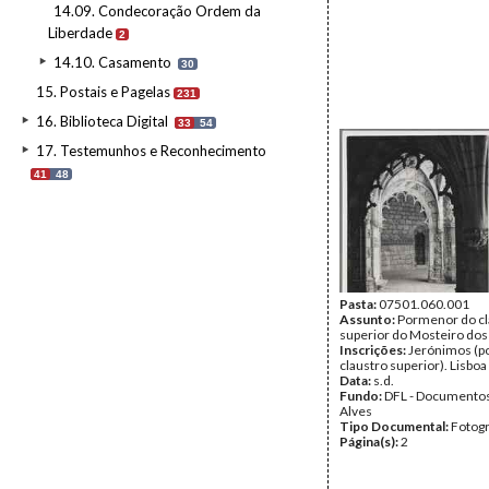
14.09. Condecoração Ordem da
Liberdade
2
14.10. Casamento
30
15. Postais e Pagelas
231
16. Biblioteca Digital
33
54
17. Testemunhos e Reconhecimento
41
48
Pasta:
07501.060.001
Assunto:
Pormenor do cl
superior do Mosteiro dos
Inscrições:
Jerónimos (p
claustro superior). Lisboa
Data:
s.d.
Fundo:
DFL - Documentos
Alves
Tipo Documental:
Fotogr
Página(s):
2