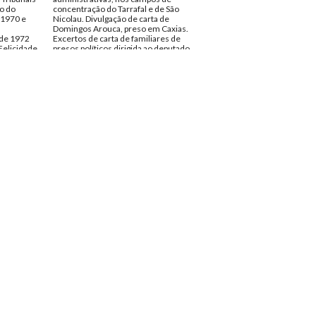
o do
concentração do Tarrafal e de São
 1970 e
Nicolau. Divulgação de carta de
Domingos Arouca, preso em Caxias.
 de 1972
Excertos de carta de familiares de
Felicidade
presos políticos dirigida ao deputado
Almeida Costa. Actividades da
ntos
CNSPP. Esclarecimento de Rogério
Paulo.
Data:
Quarta, 31 de Maio de 1972
Fundo:
DFL - Documentos Felicidade
Alves
Tipo Documental:
Documentos
Página(s):
9