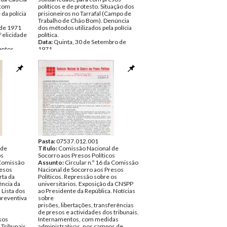
 com
políticos e de protesto. Situação dos
 da polícia
prisioneiros no Tarrafal (Campo de
Trabalho de Chão Bom). Denúncia
 de 1971
dos métodos utilizados pela polícia
Felicidade
política.
Data:
Quinta, 30 de Setembro de
ntos
1971
Fundo:
DFL - Documentos Felicidade
Alves
Tipo Documental:
Documentos
Página(s):
8
Pasta:
07537.012.001
 de
Título:
Comissão Nacional de
os
Socorro aos Presos Políticos
Comissão
Assunto:
Circular n.º 16 da Comissão
resos
Nacional de Socorro aos Presos
rta da
Políticos. Repressão sobre os
ncia da
universitários. Exposição da CNSPP
Lista dos
ao Presidente da República. Notícias
preventiva
sobre
prisões, libertações, transferências
de presos e actividades dos tribunais.
sos
Internamentos, com medidas
 Tribunais
administrativas, nos campos de