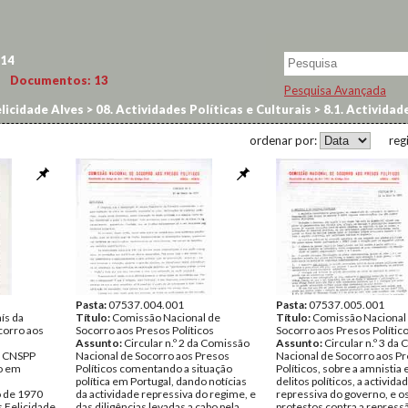
14
Documentos:
13
Pesquisa Avançada
licidade Alves
>
08. Actividades Políticas e Culturais
>
8.1. Actividad
ordenar por:
reg
Pasta:
07537.004.001
Pasta:
07537.005.001
ís da
Título:
Comissão Nacional de
Título:
Comissão Nacional
corro aos
Socorro aos Presos Políticos
Socorro aos Presos Polític
Assunto:
Circular n.º 2 da Comissão
Assunto:
Circular n.º 3 da
a CNSPP
Nacional de Socorro aos Presos
Nacional de Socorro aos P
ão em
Políticos comentando a situação
Políticos, sobre a amnistia 
política em Portugal, dando notícias
delitos políticos, a activida
o de 1970
da actividade repressiva do regime, e
repressiva do governo, e o
 Felicidade
das diligências levadas a cabo pela
protestos contra a repressã