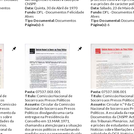
CNSPP.
e as prisões de carácter polí
entos
Data:
Quinta, 30 de Abril de 1970
Data:
Sábado, 23 de Maio d
Fundo:
DFL - Documentos Felicidade
Fundo:
DFL - Documentos 
Alves
Alves
Tipo Documental:
Documentos
Tipo Documental:
Docume
Página(s):
6
Página(s):
6
Pasta:
07537.003.001
Pasta:
07537.008.001
l de
Título:
Comissão Nacional de
Título:
Comissão Nacional
cos
Socorro aos Presos Políticos
Socorro aos Presos Polític
da Comissão
Assunto:
Circular da Comissão
Assunto:
Circular n.º 9 da
Presos
Nacional de Socorro aos Presos
Nacional de Socorro aos P
vamento da
Políticos divulgando uma carta
Políticos. A escalada da re
as sobre
entregue na Presidência do
Documentos da CNSPP. Act
idades da
Conselho em 13.MAR.1971,
dos Tribunais Plenários. J
rios.
chamando a atenção para a situação
e prisões de estudantes e
ional da
dos presos políticos e reclamando
Notícias sobre libertações 
he.
medidas para o saneamento da vida
actividade da DGS. Notícias