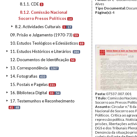
8.1.1. CDE
Alves
3
Tipo Documental:
Docum
8.1.2. Comissão Nacional
Página(s):
4
Socorro Presos Políticos
14
8.2. Actividades Culturais
1
17
09. Prisão e Julgamento (1970-73)
59
10. Estudos Teológicos e Eclesiásticos
69
11. Estudos Históricos e Literários
366
12. Documentos de Identificação
50
13. Correspondência
1267
14. Fotografias
433
15. Postais e Pagelas
231
16. Biblioteca Digital
33
54
Pasta:
07537.007.001
Título:
Comissão Naciona
17. Testemunhos e Reconhecimento
Socorro aos Presos Políti
Assunto:
Circular n.º 8 
41
48
Nacional de Socorro aos 
Políticos. Crítica ao agra
repressão política. Notíci
prisões, libertações activ
DGS e dos Tribunais Plená
Denúncia da situação pris
cadeia do Forte de Penic