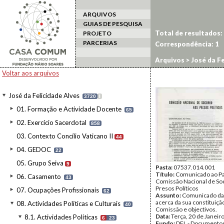
ARQUIVOS
GUIAS DE PESQUISA
Total de resultados:
PROJETO
PARCERIAS
Correspondência:
1
Arquivos
>
José da Fe
Voltar aos arquivos
José da Felicidade Alves
3720
I
01. Formação e Actividade Docente
65
02. Exercício Sacerdotal
858
03. Contexto Concílio Vaticano II
44
04. GEDOC
22
05. Grupo Seiva
9
Pasta:
07537.014.001
Título:
Comunicado ao Pa
06. Casamento
43
Comissão Nacional de So
Presos Políticos
07. Ocupações Profissionais
62
Assunto:
Comunicado d
acerca da sua constituiç
08. Actividades Políticas e Culturais
40
Comissão e objectivos.
Data:
Terça, 20 de Janeir
8.1. Actividades Políticas
6
23
Fundo:
DFL - Documentos