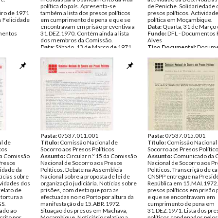
política do país. Apresenta-se
de Peniche. Solidariedade
iro de 1971
também a lista dos presos políticos
presos políticos. Actividade
 Felicidade
em cumprimento de pena e que se
política em Moçambique.
encontravam em prisão preventiva a
Data:
Quarta, 31 de Março
entos
31.DEZ.1970. Contém ainda a lista
Fundo:
DFL - Documentos 
dos membros da Comissão.
Alves
Data:
Sábado, 13 de Março de 1971
Tipo Documental:
Docume
Fundo:
DFL - Documentos Felicidade
Página(s):
8
Alves
Tipo Documental:
Documentos
Página(s):
4
Pasta:
07537.011.001
Pasta:
07537.015.001
l de
Título:
Comissão Nacional de
Título:
Comissão Nacional
cos
Socorro aos Presos Políticos
Socorro aos Presos Polític
 da Comissão
Assunto:
Circular n.º 15 da Comissão
Assunto:
Comunicado da 
Presos
Nacional de Socorro aos Presos
Nacional de Socorro aos P
uidade da
Políticos. Debate na Assembleia
Políticos. Transcrição de ca
tícias sobre
Nacional sobre a proposta de lei de
CNSPP entregue na Presidê
ividades dos
organização judiciária. Notícias sobre
República em 15.MAI.1972. 
relato de
prisões, com destaque para as
presos políticos em prisão 
tortura a
efectuadas no no Porto por altura da
e que se encontravam em
GS.
manifestação de 15.ABR.1972.
cumprimento de pena em
ado ao
Situação dos presos em Machava,
31.DEZ.1971. Lista dos pre
crito por
Moçambique. Noticiário relativo a
políticos condenados pelos