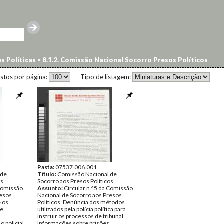
es Políticas
>
8.1.2. Comissão Nacional Socorro Presos Políticos
istos por página:
Tipo de listagem:
Pasta:
07537.006.001
 de
Título:
Comissão Nacional de
os
Socorro aos Presos Políticos
 Comissão
Assunto:
Circular n.º 5 da Comissão
resos
Nacional de Socorro aos Presos
e os
Políticos. Denúncia dos métodos
de
utilizados pela polícia política para
s
instruir os processos de tribunal.
o policial
Informações sobre prisões,