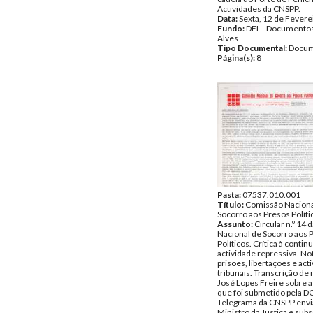
Actividades da CNSPP.
Data:
Sexta, 12 de Fevere
Fundo:
DFL - Documentos
Alves
Tipo Documental:
Docum
Página(s):
8
Pasta:
07537.010.001
Título:
Comissão Naciona
Socorro aos Presos Políti
Assunto:
Circular n.º 14
Nacional de Socorro aos 
Políticos. Crítica à contin
actividade repressiva. No
prisões, libertações e act
tribunais. Transcrição de 
José Lopes Freire sobre a 
que foi submetido pela D
Telegrama da CNSPP envi
Ministro da Justiça e subs