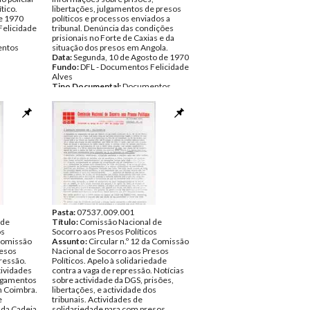
tico.
libertações, julgamentos de presos
e 1970
políticos e processos enviados a
Felicidade
tribunal. Denúncia das condições
prisionais no Forte de Caxias e da
ntos
situação dos presos em Angola.
Data:
Segunda, 10 de Agosto de 1970
Fundo:
DFL - Documentos Felicidade
Alves
Tipo Documental:
Documentos
Página(s):
6
Pasta:
07537.009.001
 de
Título:
Comissão Nacional de
os
Socorro aos Presos Políticos
 Comissão
Assunto:
Circular n.º 12 da Comissão
resos
Nacional de Socorro aos Presos
pressão.
Políticos. Apelo à solidariedade
ividades
contra a vaga de repressão. Notícias
ulgamentos
sobre actividade da DGS, prisões,
m Coimbra.
libertações, e actividade dos
e
tribunais. Actividades de
 da Cadeia
solidariedade para com presos