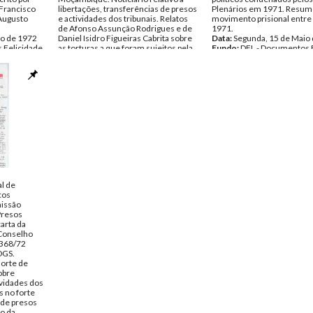
 Francisco
libertações, transferências de presos
Plenários em 1971. Resum
 Augusto
e actividades dos tribunais. Relatos
movimento prisional entre
de Afonso Assunção Rodrigues e de
1971.
ro de 1972
Daniel Isidro Figueiras Cabrita sobre
Data:
Segunda, 15 de Maio
 Felicidade
as torturas a que foram sujeitos pela
Fundo:
DFL - Documentos 
DGS. Contas da CNSPP.
Alves
entos
Data:
Segunda, 17 de Abril de 1972
Tipo Documental:
Docume
Fundo:
DFL - Documentos Felicidade
Página(s):
6
Alves
Tipo Documental:
Documentos
Página(s):
10
l de
cos
missão
Presos
carta da
Conselho
 368/72
DGS.
morte de
obre
ividades dos
s no forte
 de presos
o da