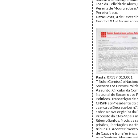
José da Felicidade Alves,
Pereira de Moura e José
Pereira Neto.
Data:
Sexta, 4 de Feverei
Fundo:
DFL - Documentos
Alves
Tipo Documental:
Docum
Página(s):
6
Pasta:
07537.013.001
Título:
Comissão Naciona
Socorro aos Presos Políti
Assunto:
Circular da Co
Nacional de Socorro aos 
Políticos. Transcrição de 
CNSPP ao Presidente do 
acerca do Decreto-Lei n.º
sobre a nova orgânica da 
Protesto da CNSPP pela 
Ribeiro Santos. Notícias s
prisões, libertações e act
tribunais. Acontecimento
de Caxias e transferência
para Peniche. Alargament