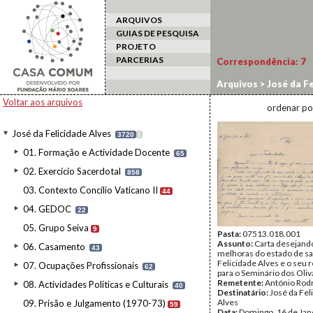
ARQUIVOS
GUIAS DE PESQUISA
PROJETO
PARCERIAS
Correspondência:
7
Arquivos
>
José da Fe
Voltar aos arquivos
ordenar po
José da Felicidade Alves
3720
I
01. Formação e Actividade Docente
65
02. Exercício Sacerdotal
858
03. Contexto Concílio Vaticano II
44
04. GEDOC
22
05. Grupo Seiva
9
Pasta:
07513.018.001
Assunto:
Carta desejand
06. Casamento
43
melhoras do estado de s
Felicidade Alves e o seu 
07. Ocupações Profissionais
62
para o Seminário dos Oliv
Remetente:
António Rod
08. Actividades Políticas e Culturais
40
Destinatário:
José da Fel
Alves
09. Prisão e Julgamento (1970-73)
59
Data:
Domingo, 16 de Jan