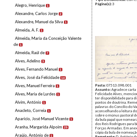
Página(s):
3
Alegro, Henrique
1
Alexandre, Carlos Jorge
2
Alexandre, Manuel da Silva
1
Almeida, A. F.
1
Almeida, Maria da Conceição Valente
de
1
Almeida, Raúl de
7
Alves, Adelino
3
Alves, Fernando Manuel
1
Alves, José da Felicidade
14
Pasta:
07513.098.001
Alves, Manuel Ferreira
1
Assunto:
Agradece carta
Alves, Maria de Lurdes
Felicidade Alves, menci
1
ter disponibilidade para di
Alvim, António
pontos de doutrina. Reme
1
palavras do Concílio do Vat
Anacleto, Correia
aconselhando a leitura d
1
sobre o múnus pastoral do
Aparício, José Manuel Vicente
da bula papal que nomear
1
dos Reis Rodrigues para b
Aranha, Margarida Alpoim
29
Forças Armadas. Em ane
cópia da bula de nomeação
Araújo, António de
1
Remetente:
D. António d