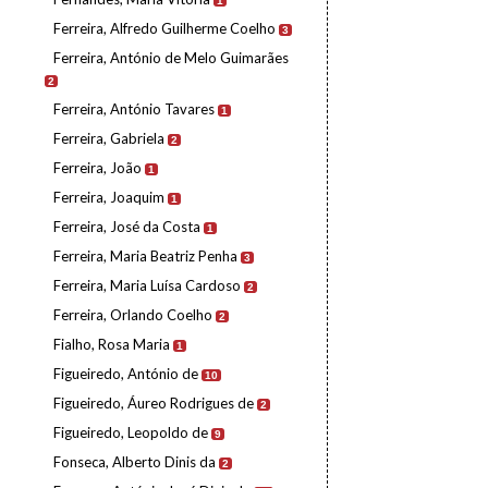
1
Ferreira, Alfredo Guilherme Coelho
3
Ferreira, António de Melo Guimarães
2
Ferreira, António Tavares
1
Ferreira, Gabriela
2
Ferreira, João
1
Ferreira, Joaquim
1
Ferreira, José da Costa
1
Ferreira, Maria Beatriz Penha
3
Ferreira, Maria Luísa Cardoso
2
Ferreira, Orlando Coelho
2
Fialho, Rosa Maria
1
Figueiredo, António de
10
Figueiredo, Áureo Rodrigues de
2
Figueiredo, Leopoldo de
9
Fonseca, Alberto Dinis da
2