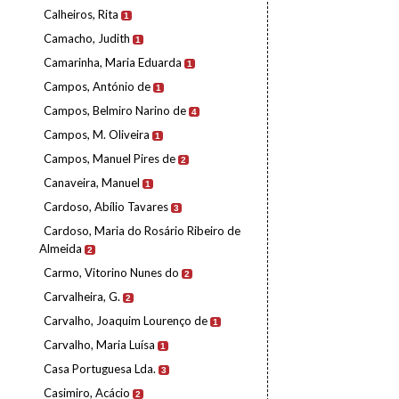
Calheiros, Rita
1
Camacho, Judith
1
Camarinha, Maria Eduarda
1
Campos, António de
1
Campos, Belmiro Narino de
4
Campos, M. Oliveira
1
Campos, Manuel Pires de
2
Canaveira, Manuel
1
Cardoso, Abílio Tavares
3
Cardoso, Maria do Rosário Ribeiro de
Almeida
2
Carmo, Vitorino Nunes do
2
Carvalheira, G.
2
Carvalho, Joaquim Lourenço de
1
Carvalho, Maria Luísa
1
Casa Portuguesa Lda.
3
Casimiro, Acácio
2