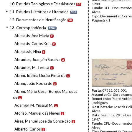
10. Estudos Teológicos e Eclesiásticos
1944
69
Fundo:
DFL - Documentos
11. Estudos Históricos e Literários
Alves
366
Tipo Documental:
Corre
12. Documentos de Identificação
Página(s):
1
50
13. Correspondência
1267
Abecasis, Ana Maria
2
Abecasis, Carlos Krus
2
Abecassis, Nina
1
Abrantes, Joaquim Saraiva
4
Abrantes, M. Teresa
1
Abreu, Idalina Durão Pinto de
1
Abreu, João Rocha de
3
Pasta:
07511.053.001
Abreu, Mário César Borges Marques
Assunto:
Cartão de cump
de
1
Remetente:
Padre Antóni
Rodrigues
Adamgy, M. Yiossuf M.
1
Destinatário:
José da Fel
Alves
Afonso, Manuel das Neves
1
Data:
Segunda, 29 de De
1947
Aires, Manuel José da Conceição
1
Fundo:
DFL - Documentos
Alves
Alberto, Carlos
1
Tipo Documental:
Corre