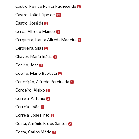
Castro, Fernão Forjaz Pacheco de
1
Castro, João Filipe de
19
Castro, José de
1
Cerca, Alfredo Manuel
1
Cerqueira, Isaura Alfreda Madeira
1
Cerqueira, Silas
1
Chaves, Maria Inácia
1
Coelho, José
1
Coelho, Mário Baptista
1
Conceição, Alfredo Pereira da
1
Cordeiro, Aleixo
6
Correia, António
3
Correia, João
3
Correia, José Pinto
1
Costa, António F. dos Santos
2
Costa, Carlos Mário
2