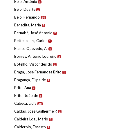
Belo, António
1
Belo, Duarte
1
Belo, Fernando
14
Benedita, Maria
9
Bernabé, José Antonio
2
Bettencourt, Carlos
1
Blanco Quevedo, A.
1
Borges, António Loureiro
3
Botelho, Viscondes do
1
Braga, José Fernandes Brito
1
Bragança, Filipa de
1
Brito, Ana
2
Brito, João de
1
Cabeça, Lídia
28
Caldas, José Guilherme P.
1
Caldeira Lda., Mário
1
Calderolo, Ernesto
1