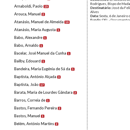
Rodrigues, Bispo de Ma
Arnaboldi, Paolo
15
Destinatário:
José da Fel
Alves
Arouca, Manuel
2
Data:
Sexta, 6 de Janeiro
Fundo:
DFL - Documentos
Atanásio, Manuel de Almeida
10
Alves
Tipo Documental:
Corre
Atanásio, Maria Augusta
1
Página(s):
3
Babo, Alexandre
1
Babo, Arnaldo
1
Bacelar, José Manuel da Cunha
1
Bailby, Edouard
1
Bandeira, Maria Eugénia de Sá da
1
Baptista, António Alçada
3
Baptista, João
17
Barata, Maria de Lourdes Gândara
2
Barros, Correia de
1
Bastos, Fernando Pereira
2
Bastos, Manuel
1
Belém, António Martins
2