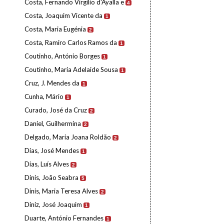
Costa, Fernando Virgílio d'Ayalla e
4
Costa, Joaquim Vicente da
1
Costa, Maria Eugénia
2
Costa, Ramiro Carlos Ramos da
1
Coutinho, António Borges
1
Coutinho, Maria Adelaide Sousa
1
Cruz, J. Mendes da
1
Cunha, Mário
1
Curado, José da Cruz
2
Daniel, Guilhermina
2
Delgado, Maria Joana Roldão
2
Dias, José Mendes
1
Dias, Luís Alves
2
Dinis, João Seabra
5
Dinis, Maria Teresa Alves
2
Diniz, José Joaquim
1
Duarte, António Fernandes
1