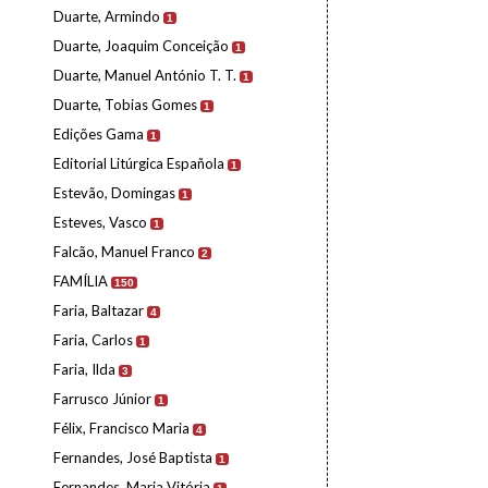
Duarte, Armindo
1
Duarte, Joaquim Conceição
1
Duarte, Manuel António T. T.
1
Duarte, Tobias Gomes
1
Edições Gama
1
Editorial Litúrgica Española
1
Estevão, Domingas
1
Esteves, Vasco
1
Falcão, Manuel Franco
2
FAMÍLIA
150
Faria, Baltazar
4
Faria, Carlos
1
Faria, Ilda
3
Farrusco Júnior
1
Félix, Francisco Maria
4
Fernandes, José Baptista
1
Fernandes, Maria Vitória