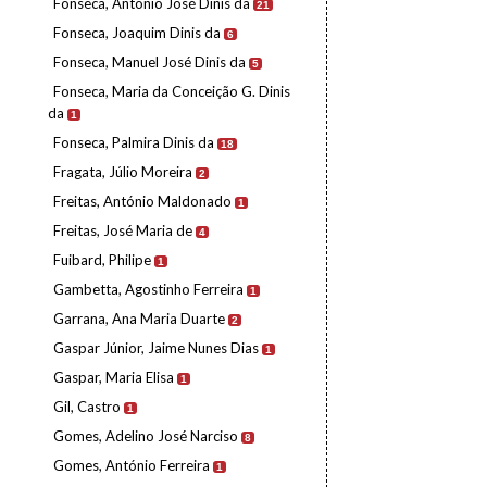
Fonseca, António José Dinis da
21
Fonseca, Joaquim Dinis da
6
Fonseca, Manuel José Dinis da
5
Fonseca, Maria da Conceição G. Dinis
da
1
Fonseca, Palmira Dinis da
18
Fragata, Júlio Moreira
2
Freitas, António Maldonado
1
Freitas, José Maria de
4
Fuibard, Philipe
1
Gambetta, Agostinho Ferreira
1
Garrana, Ana Maria Duarte
2
Gaspar Júnior, Jaime Nunes Dias
1
Gaspar, Maria Elisa
1
Gil, Castro
1
Gomes, Adelino José Narciso
8
Gomes, António Ferreira
1