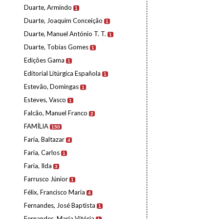
Duarte, Armindo
1
Duarte, Joaquim Conceição
1
Duarte, Manuel António T. T.
1
Duarte, Tobias Gomes
1
Edições Gama
1
Editorial Litúrgica Española
1
Estevão, Domingas
1
Esteves, Vasco
1
Falcão, Manuel Franco
2
FAMÍLIA
150
Faria, Baltazar
4
Faria, Carlos
1
Faria, Ilda
3
Farrusco Júnior
1
Félix, Francisco Maria
4
Fernandes, José Baptista
1
Fernandes, Maria Vitória