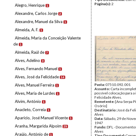
Página(s):
2
Alegro, Henrique
1
Alexandre, Carlos Jorge
2
Alexandre, Manuel da Silva
1
Almeida, A. F.
1
Almeida, Maria da Conceição Valente
de
1
Almeida, Raúl de
7
Alves, Adelino
3
Alves, Fernando Manuel
1
Alves, José da Felicidade
14
Pasta:
07510.092.001
Alves, Manuel Ferreira
1
Assunto:
Carta incomple
Alves, Maria de Lurdes
possível colocação para a
1
Felicidade Alves.
Alvim, António
Remetente:
[Ana Serpa P
1
Osório]
Anacleto, Correia
Destinatário:
José da Fel
1
Alves
Aparício, José Manuel Vicente
Data:
Sábado, 29 de Nov
1
1947
Aranha, Margarida Alpoim
29
Fundo:
DFL - Documentos
Alves
Araújo, António de
1
Tipo Documental:
Corre