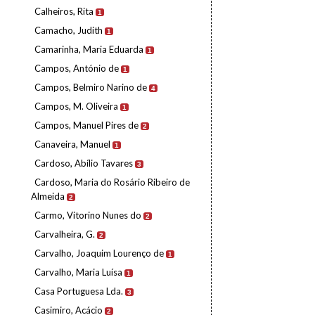
Calheiros, Rita
1
Camacho, Judith
1
Camarinha, Maria Eduarda
1
Campos, António de
1
Campos, Belmiro Narino de
4
Campos, M. Oliveira
1
Campos, Manuel Pires de
2
Canaveira, Manuel
1
Cardoso, Abílio Tavares
3
Cardoso, Maria do Rosário Ribeiro de
Almeida
2
Carmo, Vitorino Nunes do
2
Carvalheira, G.
2
Carvalho, Joaquim Lourenço de
1
Carvalho, Maria Luísa
1
Casa Portuguesa Lda.
3
Casimiro, Acácio
2