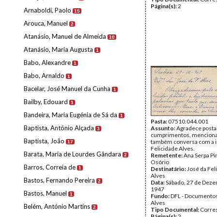
Página(s):
2
Arnaboldi, Paolo
15
Arouca, Manuel
2
Atanásio, Manuel de Almeida
10
Atanásio, Maria Augusta
1
Babo, Alexandre
1
Babo, Arnaldo
1
Bacelar, José Manuel da Cunha
1
Bailby, Edouard
1
Bandeira, Maria Eugénia de Sá da
1
Pasta:
07510.044.001
Baptista, António Alçada
Assunto:
Agradece postal
3
cumprimentos, mencion
Baptista, João
também conversa com a 
17
Felicidade Alves.
Barata, Maria de Lourdes Gândara
Remetente:
Ana Serpa P
2
Osório
Barros, Correia de
1
Destinatário:
José da Fel
Alves
Bastos, Fernando Pereira
2
Data:
Sábado, 27 de Dez
1947
Bastos, Manuel
1
Fundo:
DFL - Documentos
Alves
Belém, António Martins
2
Tipo Documental:
Corre
Página(s):
2