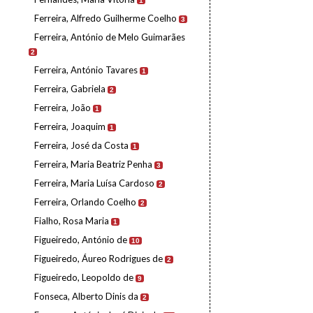
1
Ferreira, Alfredo Guilherme Coelho
3
Ferreira, António de Melo Guimarães
2
Ferreira, António Tavares
1
Ferreira, Gabriela
2
Ferreira, João
1
Ferreira, Joaquim
1
Ferreira, José da Costa
1
Ferreira, Maria Beatriz Penha
3
Ferreira, Maria Luísa Cardoso
2
Ferreira, Orlando Coelho
2
Fialho, Rosa Maria
1
Figueiredo, António de
10
Figueiredo, Áureo Rodrigues de
2
Figueiredo, Leopoldo de
9
Fonseca, Alberto Dinis da
2