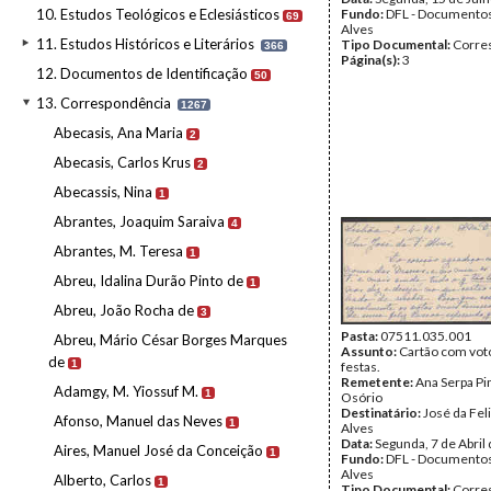
10. Estudos Teológicos e Eclesiásticos
Fundo:
DFL - Documentos
69
Alves
11. Estudos Históricos e Literários
Tipo Documental:
Corre
366
Página(s):
3
12. Documentos de Identificação
50
13. Correspondência
1267
Abecasis, Ana Maria
2
Abecasis, Carlos Krus
2
Abecassis, Nina
1
Abrantes, Joaquim Saraiva
4
Abrantes, M. Teresa
1
Abreu, Idalina Durão Pinto de
1
Abreu, João Rocha de
3
Pasta:
07511.035.001
Abreu, Mário César Borges Marques
Assunto:
Cartão com vot
de
1
festas.
Remetente:
Ana Serpa P
Adamgy, M. Yiossuf M.
1
Osório
Destinatário:
José da Fel
Afonso, Manuel das Neves
1
Alves
Data:
Segunda, 7 de Abril
Aires, Manuel José da Conceição
1
Fundo:
DFL - Documentos
Alves
Alberto, Carlos
1
Tipo Documental:
Corre