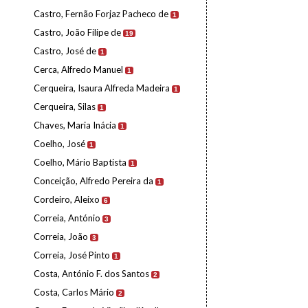
Castro, Fernão Forjaz Pacheco de
1
Castro, João Filipe de
19
Castro, José de
1
Cerca, Alfredo Manuel
1
Cerqueira, Isaura Alfreda Madeira
1
Cerqueira, Silas
1
Chaves, Maria Inácia
1
Coelho, José
1
Coelho, Mário Baptista
1
Conceição, Alfredo Pereira da
1
Cordeiro, Aleixo
6
Correia, António
3
Correia, João
3
Correia, José Pinto
1
Costa, António F. dos Santos
2
Costa, Carlos Mário
2