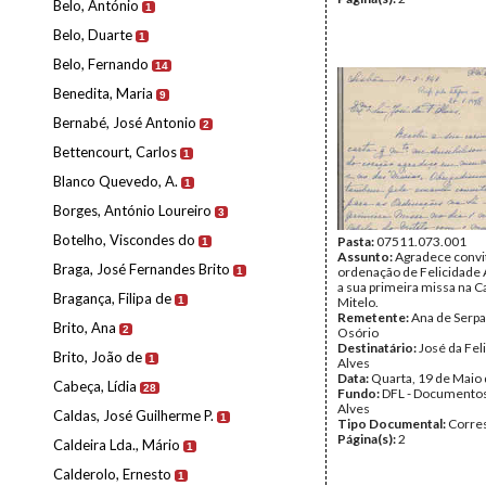
Belo, António
1
Belo, Duarte
1
Belo, Fernando
14
Benedita, Maria
9
Bernabé, José Antonio
2
Bettencourt, Carlos
1
Blanco Quevedo, A.
1
Borges, António Loureiro
3
Botelho, Viscondes do
Pasta:
07511.073.001
1
Assunto:
Agradece convit
Braga, José Fernandes Brito
ordenação de Felicidade 
1
a sua primeira missa na C
Bragança, Filipa de
1
Mitelo.
Remetente:
Ana de Serpa
Brito, Ana
2
Osório
Destinatário:
José da Fel
Brito, João de
1
Alves
Data:
Quarta, 19 de Maio
Cabeça, Lídia
28
Fundo:
DFL - Documentos
Alves
Caldas, José Guilherme P.
1
Tipo Documental:
Corre
Página(s):
2
Caldeira Lda., Mário
1
Calderolo, Ernesto
1