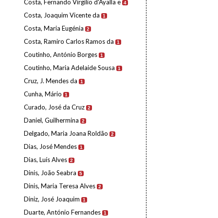
Costa, Fernando Virgílio d'Ayalla e
4
Costa, Joaquim Vicente da
1
Costa, Maria Eugénia
2
Costa, Ramiro Carlos Ramos da
1
Coutinho, António Borges
1
Coutinho, Maria Adelaide Sousa
1
Cruz, J. Mendes da
1
Cunha, Mário
1
Curado, José da Cruz
2
Daniel, Guilhermina
2
Delgado, Maria Joana Roldão
2
Dias, José Mendes
1
Dias, Luís Alves
2
Dinis, João Seabra
5
Dinis, Maria Teresa Alves
2
Diniz, José Joaquim
1
Duarte, António Fernandes
1