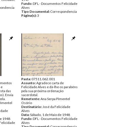
Fundo:
DFL - Documentos Felicidade
pondencia
Alves
Tipo Documental:
Correspondencia
Página(s):
3
Pasta:
07511.062.001
imentos
Assunto:
Agradece carta de
 e
Felicidade Alves e dá-lhe os parabéns
esta das
pela sua próxima ordenação
s). Envia
sacerdotal.
ela.
Remetente:
Ana Serpa Pimentel
Pimentel
Osório
Destinatário:
José da Felicidade
cidade
Alves
Data:
Sábado, 1 de Maio de 1948
de 1948
Fundo:
DFL - Documentos Felicidade
Felicidade
Alves
Tipo Documental:
Correspondencia