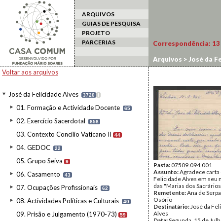
ARQUIVOS
GUIAS DE PESQUISA
PROJETO
PARCERIAS
Correspondência:
13
Arquivos
>
José da Fe
Voltar aos arquivos
José da Felicidade Alves
3720
I
01. Formação e Actividade Docente
65
02. Exercício Sacerdotal
858
03. Contexto Concílio Vaticano II
44
04. GEDOC
22
05. Grupo Seiva
9
Pasta:
07509.094.001
Assunto:
Agradece carta
06. Casamento
43
Felicidade Alves em seu
das "Marias dos Sacrários
07. Ocupações Profissionais
62
Remetente:
Ana de Serpa
Osório
08. Actividades Políticas e Culturais
40
Destinatário:
José da Fel
Alves
09. Prisão e Julgamento (1970-73)
59
Data:
Segunda, 15 de Jul