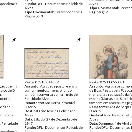
spondencia
Fundo:
DFL - Documentos Felicidade
Alves
Alves
Tipo Documental:
Corres
Tipo Documental:
Correspondencia
Página(s):
2
Página(s):
3
Pasta:
07510.044.001
Pasta:
07511.099.001
ção da irmã
Assunto:
Agradece postal e envia
Assunto:
Agradece cumpr
rviço de D.
cumprimentos, mencionando
de Boas Festas pela Páscoa
a.
também conversa com a irmão de
menciona a realização da f
imentel
Felicidade Alves.
Marias (Marias dos Sacrário
Remetente:
Ana Serpa Pimentel
também em anexo uma pag
icidade
Osório
Remetente:
Ana de Serpa 
Destinatário:
José da Felicidade
Osório
embro de
Alves
Destinatário:
José da Feli
Data:
Sábado, 27 de Dezembro de
Alves
 Felicidade
1947
Data:
Domingo, 4 de Abril 
Fundo:
DFL - Documentos Felicidade
Fundo:
DFL - Documentos 
spondencia
Alves
Alves