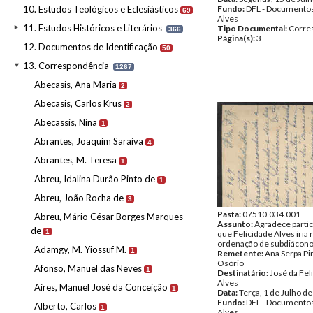
10. Estudos Teológicos e Eclesiásticos
Fundo:
DFL - Documentos
69
Alves
11. Estudos Históricos e Literários
Tipo Documental:
Corre
366
Página(s):
3
12. Documentos de Identificação
50
13. Correspondência
1267
Abecasis, Ana Maria
2
Abecasis, Carlos Krus
2
Abecassis, Nina
1
Abrantes, Joaquim Saraiva
4
Abrantes, M. Teresa
1
Abreu, Idalina Durão Pinto de
1
Abreu, João Rocha de
3
Pasta:
07510.034.001
Abreu, Mário César Borges Marques
Assunto:
Agradece partic
de
1
que Felicidade Alves iria 
ordenação de subdiácono
Adamgy, M. Yiossuf M.
1
Remetente:
Ana Serpa P
Osório
Afonso, Manuel das Neves
1
Destinatário:
José da Fel
Alves
Aires, Manuel José da Conceição
1
Data:
Terça, 1 de Julho d
Fundo:
DFL - Documentos
Alberto, Carlos
1
Alves