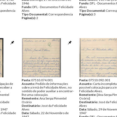
 Felicidade
1946
Fundo:
DFL - Documentos 
Fundo:
DFL - Documentos Felicidade
Alves
spondencia
Alves
Tipo Documental:
Corres
Tipo Documental:
Correspondencia
Página(s):
3
Página(s):
2
Pasta:
07510.074.001
Pasta:
07510.092.001
ipação de
Assunto:
Pedido de informações
Assunto:
Carta incompleta
receber a
sobre a irmã de Felicidade Alves, no
possível colocação para a i
.
sentido de poder auxiliar a encontrar-
Felicidade Alves.
imentel
lhe uma colocação.
Remetente:
[Ana Serpa Pi
Remetente:
Ana Serpa Pimentel
Osório]
icidade
Osório
Destinatário:
José da Feli
Destinatário:
José da Felicidade
Alves
e 1947
Alves
Data:
Sábado, 29 de Novem
 Felicidade
Data:
Sábado, 22 de Novembro de
1947
1947
Fundo:
DFL - Documentos 