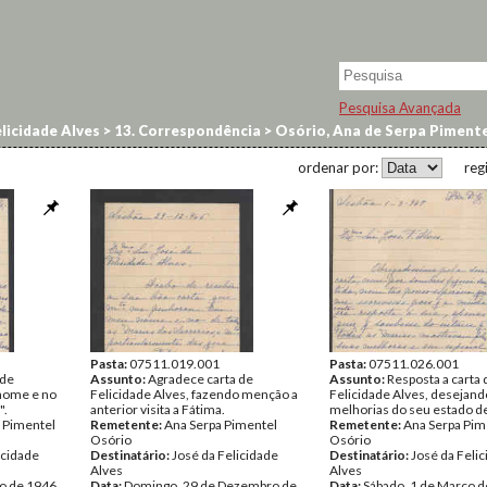
Pesquisa Avançada
licidade Alves
>
13. Correspondência
>
Osório, Ana de Serpa Pimente
ordenar por:
reg
Pasta:
07511.019.001
Pasta:
07511.026.001
 de
Assunto:
Agradece carta de
Assunto:
Resposta a carta 
 nome e no
Felicidade Alves, fazendo menção a
Felicidade Alves, desejand
".
anterior visita a Fátima.
melhorias do seu estado d
 Pimentel
Remetente:
Ana Serpa Pimentel
Remetente:
Ana Serpa Pim
Osório
Osório
icidade
Destinatário:
José da Felicidade
Destinatário:
José da Feli
Alves
Alves
ho de 1946
Data:
Domingo, 29 de Dezembro de
Data:
Sábado, 1 de Março 