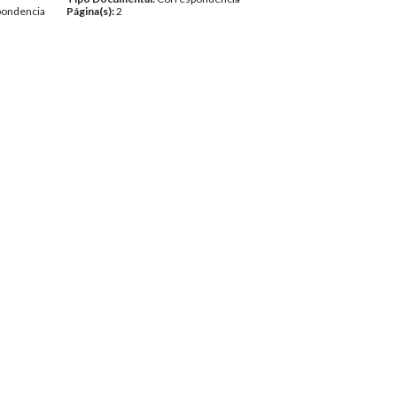
pondencia
Página(s):
2