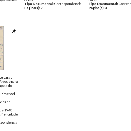
Tipo Documental:
Correspondencia
Tipo Documental:
Corres
Página(s):
2
Página(s):
4
e para a
Alves e para
apela do
 Pimentel
icidade
 de 1948
 Felicidade
spondencia