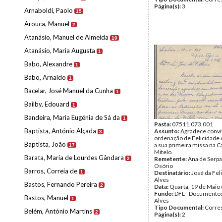
Página(s):
3
Arnaboldi, Paolo
15
Arouca, Manuel
2
Atanásio, Manuel de Almeida
10
Atanásio, Maria Augusta
1
Babo, Alexandre
1
Babo, Arnaldo
1
Bacelar, José Manuel da Cunha
1
Bailby, Edouard
1
Bandeira, Maria Eugénia de Sá da
1
Pasta:
07511.073.001
Baptista, António Alçada
Assunto:
Agradece convit
3
ordenação de Felicidade 
Baptista, João
a sua primeira missa na C
17
Mitelo.
Barata, Maria de Lourdes Gândara
Remetente:
Ana de Serpa
2
Osório
Barros, Correia de
1
Destinatário:
José da Fel
Alves
Bastos, Fernando Pereira
2
Data:
Quarta, 19 de Maio
Fundo:
DFL - Documentos
Bastos, Manuel
1
Alves
Tipo Documental:
Corre
Belém, António Martins
2
Página(s):
2