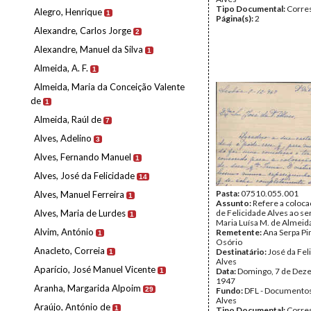
Tipo Documental:
Corre
Alegro, Henrique
1
Página(s):
2
Alexandre, Carlos Jorge
2
Alexandre, Manuel da Silva
1
Almeida, A. F.
1
Almeida, Maria da Conceição Valente
de
1
Almeida, Raúl de
7
Alves, Adelino
3
Alves, Fernando Manuel
1
Alves, José da Felicidade
14
Pasta:
07510.055.001
Alves, Manuel Ferreira
1
Assunto:
Refere a coloca
Alves, Maria de Lurdes
de Felicidade Alves ao se
1
Maria Luísa M. de Almeid
Alvim, António
Remetente:
Ana Serpa P
1
Osório
Anacleto, Correia
Destinatário:
José da Fel
1
Alves
Aparício, José Manuel Vicente
Data:
Domingo, 7 de Dez
1
1947
Aranha, Margarida Alpoim
29
Fundo:
DFL - Documentos
Alves
Araújo, António de
1
Tipo Documental:
Corre