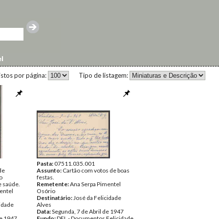
l
istos por página:
Tipo de listagem:
Pasta:
07511.035.001
de
Assunto:
Cartão com votos de boas
o
festas.
e saúde.
Remetente:
Ana Serpa Pimentel
entel
Osório
Destinatário:
José da Felicidade
cidade
Alves
Data:
Segunda, 7 de Abril de 1947
de 1947
Fundo:
DFL - Documentos Felicidade