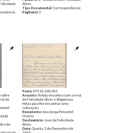
Felicidade
Alves
Tipo Documental:
Correspondencia
pondencia
Página(s):
2
Pasta:
07510.100.001
 sobre
Assunto:
Relata encontro com a irmã
rmã de
de Felicidade Alves e diligências
feitas para lhe encontrar uma
mentel
colocação.
Remetente:
Ana Serpa Pimentel
cidade
Osório
Destinatário:
José da Felicidade
bro de
Alves
Data:
Quarta, 3 de Dezembro de
Felicidade
1947