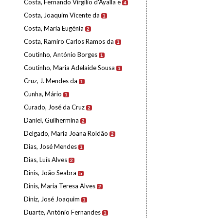
Costa, Fernando Virgílio d'Ayalla e
4
Costa, Joaquim Vicente da
1
Costa, Maria Eugénia
2
Costa, Ramiro Carlos Ramos da
1
Coutinho, António Borges
1
Coutinho, Maria Adelaide Sousa
1
Cruz, J. Mendes da
1
Cunha, Mário
1
Curado, José da Cruz
2
Daniel, Guilhermina
2
Delgado, Maria Joana Roldão
2
Dias, José Mendes
1
Dias, Luís Alves
2
Dinis, João Seabra
5
Dinis, Maria Teresa Alves
2
Diniz, José Joaquim
1
Duarte, António Fernandes
1