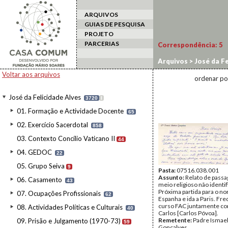
ARQUIVOS
GUIAS DE PESQUISA
PROJETO
PARCERIAS
Correspondência:
5
Arquivos
>
José da Fe
Voltar aos arquivos
ordenar po
José da Felicidade Alves
3720
I
01. Formação e Actividade Docente
65
02. Exercício Sacerdotal
858
03. Contexto Concílio Vaticano II
44
04. GEDOC
22
05. Grupo Seiva
9
Pasta:
07516.038.001
Assunto:
Relato de pass
06. Casamento
43
meio religioso não identif
Próxima partida para o no
07. Ocupações Profissionais
62
Espanha e ida a Paris. Fr
curso FAC juntamente co
08. Actividades Políticas e Culturais
40
Carlos [Carlos Póvoa].
Remetente:
Padre Ismael
09. Prisão e Julgamento (1970-73)
59
Gonçalves