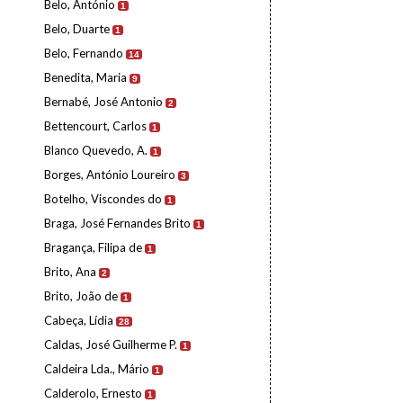
Belo, António
1
Belo, Duarte
1
Belo, Fernando
14
Benedita, Maria
9
Bernabé, José Antonio
2
Bettencourt, Carlos
1
Blanco Quevedo, A.
1
Borges, António Loureiro
3
Botelho, Viscondes do
1
Braga, José Fernandes Brito
1
Bragança, Filipa de
1
Brito, Ana
2
Brito, João de
1
Cabeça, Lídia
28
Caldas, José Guilherme P.
1
Caldeira Lda., Mário
1
Calderolo, Ernesto
1