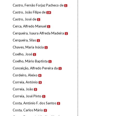
Castro, Fernão Forjaz Pacheco de
1
Castro, João Filipe de
19
Castro, José de
1
Cerca, Alfredo Manuel
1
Cerqueira, Isaura Alfreda Madeira
1
Cerqueira, Silas
1
Chaves, Maria Inácia
1
Coelho, José
1
Coelho, Mário Baptista
1
Conceição, Alfredo Pereira da
1
Cordeiro, Aleixo
6
Correia, António
3
Correia, João
3
Correia, José Pinto
1
Costa, António F. dos Santos
2
Costa, Carlos Mário
2