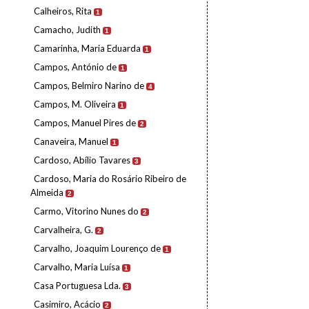
Calheiros, Rita
1
Camacho, Judith
1
Camarinha, Maria Eduarda
1
Campos, António de
1
Campos, Belmiro Narino de
4
Campos, M. Oliveira
1
Campos, Manuel Pires de
2
Canaveira, Manuel
1
Cardoso, Abílio Tavares
3
Cardoso, Maria do Rosário Ribeiro de
Almeida
2
Carmo, Vitorino Nunes do
2
Carvalheira, G.
2
Carvalho, Joaquim Lourenço de
1
Carvalho, Maria Luísa
1
Casa Portuguesa Lda.
3
Casimiro, Acácio
2