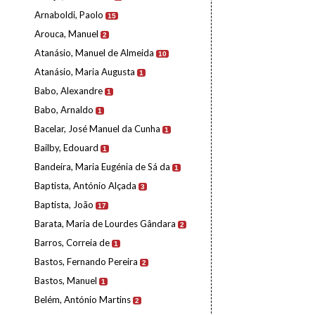
Arnaboldi, Paolo
15
Arouca, Manuel
2
Atanásio, Manuel de Almeida
10
Atanásio, Maria Augusta
1
Babo, Alexandre
1
Babo, Arnaldo
1
Bacelar, José Manuel da Cunha
1
Bailby, Edouard
1
Bandeira, Maria Eugénia de Sá da
1
Baptista, António Alçada
3
Baptista, João
17
Barata, Maria de Lourdes Gândara
2
Barros, Correia de
1
Bastos, Fernando Pereira
2
Bastos, Manuel
1
Belém, António Martins
2