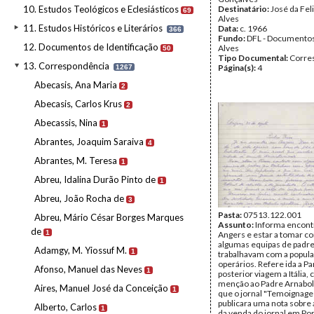
10. Estudos Teológicos e Eclesiásticos
Destinatário:
José da Fel
69
Alves
11. Estudos Históricos e Literários
Data:
c. 1966
366
Fundo:
DFL - Documentos
12. Documentos de Identificação
Alves
50
Tipo Documental:
Corre
13. Correspondência
Página(s):
4
1267
Abecasis, Ana Maria
2
Abecasis, Carlos Krus
2
Abecassis, Nina
1
Abrantes, Joaquim Saraiva
4
Abrantes, M. Teresa
1
Abreu, Idalina Durão Pinto de
1
Abreu, João Rocha de
3
Pasta:
07513.122.001
Abreu, Mário César Borges Marques
Assunto:
Informa encont
de
1
Angers e estar a tomar c
algumas equipas de padr
Adamgy, M. Yiossuf M.
1
trabalhavam com a popul
operários. Refere ida a Pa
Afonso, Manuel das Neves
1
posterior viagem a Itália,
menção ao Padre Arnabol
Aires, Manuel José da Conceição
1
que o jornal "Temoignage
publicara uma nota sobre 
Alberto, Carlos
1
da venda do jornal em Por