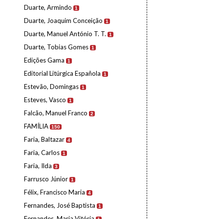
Duarte, Armindo
1
Duarte, Joaquim Conceição
1
Duarte, Manuel António T. T.
1
Duarte, Tobias Gomes
1
Edições Gama
1
Editorial Litúrgica Española
1
Estevão, Domingas
1
Esteves, Vasco
1
Falcão, Manuel Franco
2
FAMÍLIA
150
Faria, Baltazar
4
Faria, Carlos
1
Faria, Ilda
3
Farrusco Júnior
1
Félix, Francisco Maria
4
Fernandes, José Baptista
1
Fernandes, Maria Vitória