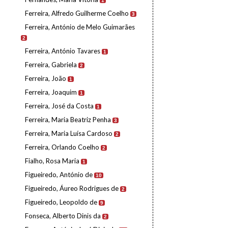
1
Ferreira, Alfredo Guilherme Coelho
3
Ferreira, António de Melo Guimarães
2
Ferreira, António Tavares
1
Ferreira, Gabriela
2
Ferreira, João
1
Ferreira, Joaquim
1
Ferreira, José da Costa
1
Ferreira, Maria Beatriz Penha
3
Ferreira, Maria Luísa Cardoso
2
Ferreira, Orlando Coelho
2
Fialho, Rosa Maria
1
Figueiredo, António de
10
Figueiredo, Áureo Rodrigues de
2
Figueiredo, Leopoldo de
9
Fonseca, Alberto Dinis da
2