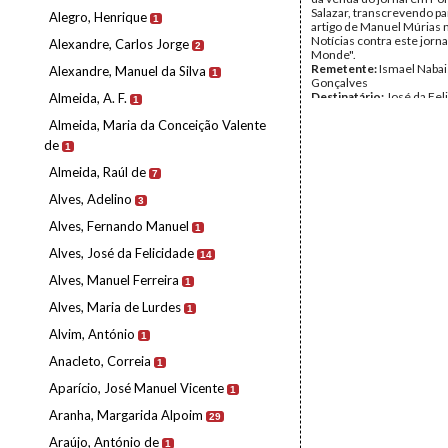
Salazar, transcrevendo pa
Alegro, Henrique
1
artigo de Manuel Múrias n
Notícias contra este jorna
Alexandre, Carlos Jorge
2
Monde".
Remetente:
Ismael Nabai
Alexandre, Manuel da Silva
1
Gonçalves
Destinatário:
José da Fel
Almeida, A. F.
1
Alves
Almeida, Maria da Conceição Valente
Data:
Quinta, 31 de Agos
Fundo:
DFL - Documentos
de
1
Alves
Tipo Documental:
Corre
Almeida, Raúl de
7
Página(s):
2
Alves, Adelino
3
Alves, Fernando Manuel
1
Alves, José da Felicidade
14
Alves, Manuel Ferreira
1
Alves, Maria de Lurdes
1
Alvim, António
1
Anacleto, Correia
1
Aparício, José Manuel Vicente
1
Aranha, Margarida Alpoim
29
Araújo, António de
1