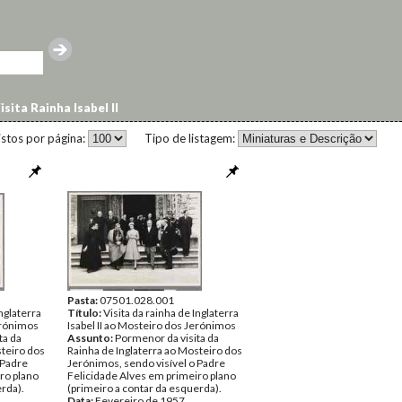
isita Rainha Isabel II
istos por página:
Tipo de listagem:
Pasta:
07501.028.001
Inglaterra
Título:
Visita da rainha de Inglaterra
Jerónimos
Isabel II ao Mosteiro dos Jerónimos
ta da
Assunto:
Pormenor da visita da
steiro dos
Rainha de Inglaterra ao Mosteiro dos
 Padre
Jerónimos, sendo visível o Padre
ro plano
Felicidade Alves em primeiro plano
erda).
(primeiro a contar da esquerda).
Data:
Fevereiro de 1957