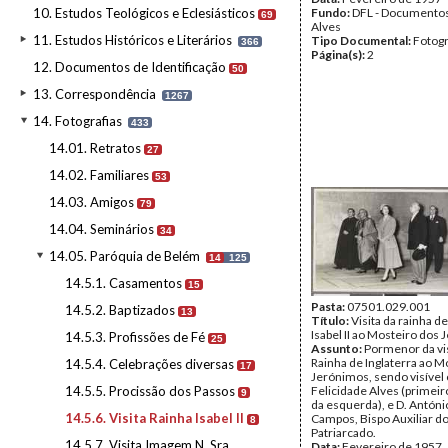
10. Estudos Teológicos e Eclesiásticos
Fundo:
DFL - Documentos
69
Alves
11. Estudos Históricos e Literários
Tipo Documental:
Fotogr
366
Página(s):
2
12. Documentos de Identificação
50
13. Correspondência
1267
14. Fotografias
433
14.01. Retratos
27
14.02. Familiares
53
14.03. Amigos
79
14.04. Seminários
34
14.05. Paróquia de Belém
14
125
14.5.1. Casamentos
15
Pasta:
07501.029.001
14.5.2. Baptizados
13
Título:
Visita da rainha de
Isabel II ao Mosteiro dos
14.5.3. Profissões de Fé
25
Assunto:
Pormenor da vis
Rainha de Inglaterra ao M
14.5.4. Celebrações diversas
17
Jerónimos, sendo visível
14.5.5. Procissão dos Passos
Felicidade Alves (primeir
9
da esquerda), e D. Antóni
14.5.6. Visita Rainha Isabel II
Campos, Bispo Auxiliar d
8
Patriarcado.
14.5.7. Visita Imagem N. Sra.
Data:
Fevereiro de 1957