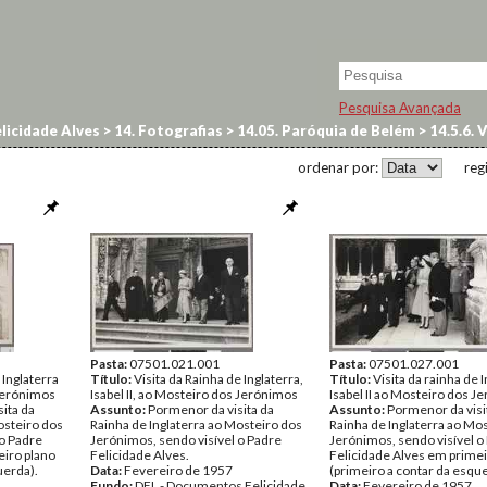
Pesquisa Avançada
licidade Alves
>
14. Fotografias
>
14.05. Paróquia de Belém
>
14.5.6. V
ordenar por:
reg
Pasta:
07501.021.001
Pasta:
07501.027.001
 Inglaterra
Título:
Visita da Rainha de Inglaterra,
Título:
Visita da rainha de 
 Jerónimos
Isabel II, ao Mosteiro dos Jerónimos
Isabel II ao Mosteiro dos 
ita da
Assunto:
Pormenor da visita da
Assunto:
Pormenor da visi
osteiro dos
Rainha de Inglaterra ao Mosteiro dos
Rainha de Inglaterra ao Mo
 o Padre
Jerónimos, sendo visível o Padre
Jerónimos, sendo visível o
eiro plano
Felicidade Alves.
Felicidade Alves em primei
uerda).
Data:
Fevereiro de 1957
(primeiro a contar da esqu
Fundo:
DFL - Documentos Felicidade
Data:
Fevereiro de 1957