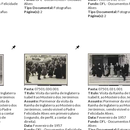
 Felicidade
Alves
Fundo:
DFL - Documentos 
Tipo Documental:
Fotografias
Alves
afias
Página(s):
2
Tipo Documental:
Fotogra
Página(s):
2
Pasta:
07501.030.001
Pasta:
07501.031.001
 Inglaterra
Título:
Visita da rainha de Inglaterra
Título:
Visita da Rainha de 
 Jerónimos
Isabel II ao Mosteiro dos Jerónimos
Isabel II, ao Mosteiro dos 
ita da
Assunto:
Pormenor da visita da
Assunto:
Pormenor da visi
osteiro dos
Rainha de Inglaterra ao Mosteiro dos
Rainha de Inglaterra ao Mo
 o Padre
Jerónimos, sendo visível o Padre
Jerónimos, sendo visível o
o a contar
Felicidade Alves em primeiro plano
Felicidade Alves.
o de
(segundo, de perfil, a contar da
Data:
Fevereiro de 1957
o
direita).
Fundo:
DFL - Documentos 
Data:
Fevereiro de 1957
Alves
Fundo:
DFL - Documentos Felicidade
Tipo Documental:
Fotogra