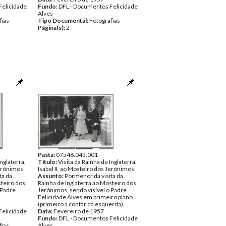
Felicidade
Fundo:
DFL - Documentos Felicidade
Alves
fias
Tipo Documental:
Fotografias
Página(s):
2
Pasta:
07546.045.001
Inglaterra,
Título:
Visita da Rainha de Inglaterra,
Jerónimos
Isabel II, ao Mosteiro dos Jerónimos
ta da
Assunto:
Pormenor da visita da
steiro dos
Rainha de Inglaterra ao Mosteiro dos
 Padre
Jerónimos, sendo visível o Padre
Felicidade Alves em primeiro plano
(primeiro a contar da esquerda).
Felicidade
Data:
Fevereiro de 1957
Fundo:
DFL - Documentos Felicidade
fias
Alves