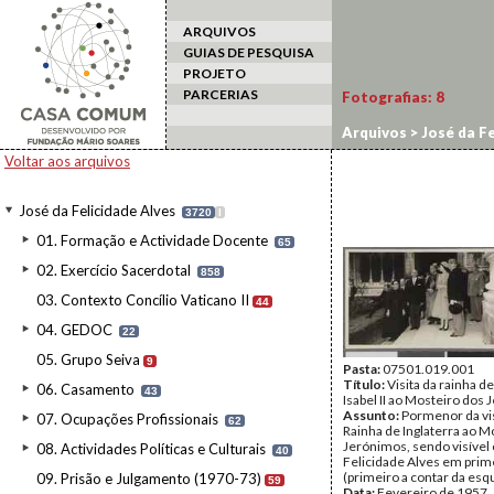
ARQUIVOS
GUIAS DE PESQUISA
PROJETO
PARCERIAS
Fotografias:
8
Arquivos
>
José da Fe
Voltar aos arquivos
José da Felicidade Alves
3720
I
01. Formação e Actividade Docente
65
02. Exercício Sacerdotal
858
03. Contexto Concílio Vaticano II
44
04. GEDOC
22
05. Grupo Seiva
9
Pasta:
07501.019.001
Título:
Visita da rainha de
06. Casamento
43
Isabel II ao Mosteiro dos
Assunto:
Pormenor da vis
07. Ocupações Profissionais
62
Rainha de Inglaterra ao M
Jerónimos, sendo visível
08. Actividades Políticas e Culturais
40
Felicidade Alves em prim
(primeiro a contar da esq
09. Prisão e Julgamento (1970-73)
59
Data:
Fevereiro de 1957