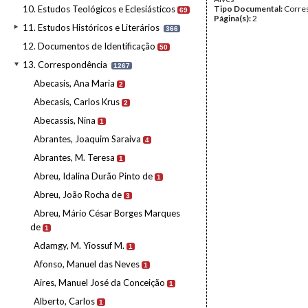
10. Estudos Teológicos e Eclesiásticos
Tipo Documental:
Corre
69
Página(s):
2
11. Estudos Históricos e Literários
366
12. Documentos de Identificação
50
13. Correspondência
1267
Abecasis, Ana Maria
2
Abecasis, Carlos Krus
2
Abecassis, Nina
1
Abrantes, Joaquim Saraiva
4
Abrantes, M. Teresa
1
Abreu, Idalina Durão Pinto de
1
Abreu, João Rocha de
3
Abreu, Mário César Borges Marques
de
1
Adamgy, M. Yiossuf M.
1
Afonso, Manuel das Neves
1
Aires, Manuel José da Conceição
1
Alberto, Carlos
1