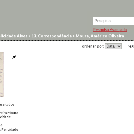
Pesquisa Avançada
licidade Alves
>
13. Correspondência
>
Moura, Américo Oliveira
ordenar por:
reg
essitados
veira Moura
icidade
64
 Felicidade