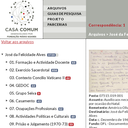
ARQUIVOS
GUIAS DE PESQUISA
PROJETO
PARCERIAS
Correspondência:
1
Arquivos
>
José da Fe
Voltar aos arquivos
José da Felicidade Alves
3720
I
01. Formação e Actividade Docente
65
02. Exercício Sacerdotal
858
03. Contexto Concílio Vaticano II
44
04. GEDOC
22
05. Grupo Seiva
9
Pasta:
07515.019.001
Assunto:
Auxílio aos nec
06. Casamento
43
por ocasião do Natal.
Remetente:
Américo Oli
07. Ocupações Profissionais
62
Destinatário:
José da Fel
Alves
08. Actividades Políticas e Culturais
40
Data:
c. Dezembro de 19
Fundo:
DFL - Documentos
09. Prisão e Julgamento (1970-73)
59
Alves