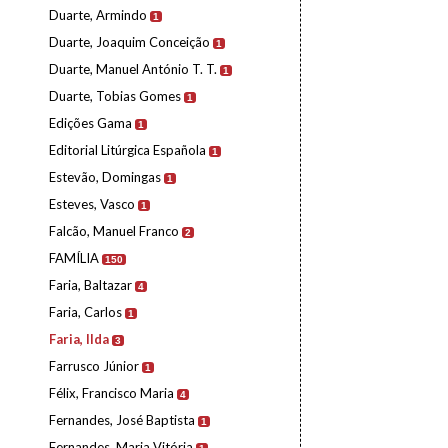
Duarte, Armindo
1
Duarte, Joaquim Conceição
1
Duarte, Manuel António T. T.
1
Duarte, Tobias Gomes
1
Edições Gama
1
Editorial Litúrgica Española
1
Estevão, Domingas
1
Esteves, Vasco
1
Falcão, Manuel Franco
2
FAMÍLIA
150
Faria, Baltazar
4
Faria, Carlos
1
Faria, Ilda
3
Farrusco Júnior
1
Félix, Francisco Maria
4
Fernandes, José Baptista
1
Fernandes, Maria Vitória