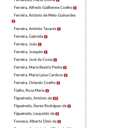
1
Ferreira, Alfredo Guilherme Coelho
3
Ferreira, António de Melo Guimarães
2
Ferreira, António Tavares
1
Ferreira, Gabriela
2
Ferreira, João
1
Ferreira, Joaquim
1
Ferreira, José da Costa
1
Ferreira, Maria Beatriz Penha
3
Ferreira, Maria Luísa Cardoso
2
Ferreira, Orlando Coelho
2
Fialho, Rosa Maria
1
Figueiredo, António de
10
Figueiredo, Áureo Rodrigues de
2
Figueiredo, Leopoldo de
9
Fonseca, Alberto Dinis da
2