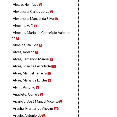
Alegro, Henrique
1
Alexandre, Carlos Jorge
2
Alexandre, Manuel da Silva
1
Almeida, A. F.
1
Almeida, Maria da Conceição Valente
de
1
Almeida, Raúl de
7
Alves, Adelino
3
Alves, Fernando Manuel
1
Alves, José da Felicidade
14
Alves, Manuel Ferreira
1
Alves, Maria de Lurdes
1
Alvim, António
1
Anacleto, Correia
1
Aparício, José Manuel Vicente
1
Aranha, Margarida Alpoim
29
Araújo, António de
1