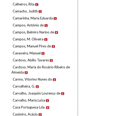
Calheiros, Rita
1
Camacho, Judith
1
Camarinha, Maria Eduarda
1
Campos, António de
1
Campos, Belmiro Narino de
4
Campos, M. Oliveira
1
Campos, Manuel Pires de
2
Canaveira, Manuel
1
Cardoso, Abílio Tavares
3
Cardoso, Maria do Rosário Ribeiro de
Almeida
2
Carmo, Vitorino Nunes do
2
Carvalheira, G.
2
Carvalho, Joaquim Lourenço de
1
Carvalho, Maria Luísa
1
Casa Portuguesa Lda.
3
Casimiro, Acácio
2