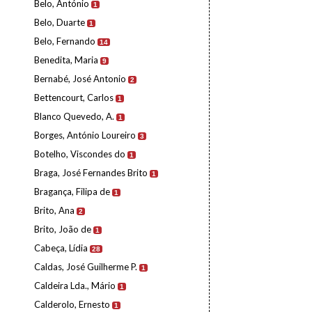
Belo, António
1
Belo, Duarte
1
Belo, Fernando
14
Benedita, Maria
9
Bernabé, José Antonio
2
Bettencourt, Carlos
1
Blanco Quevedo, A.
1
Borges, António Loureiro
3
Botelho, Viscondes do
1
Braga, José Fernandes Brito
1
Bragança, Filipa de
1
Brito, Ana
2
Brito, João de
1
Cabeça, Lídia
28
Caldas, José Guilherme P.
1
Caldeira Lda., Mário
1
Calderolo, Ernesto
1