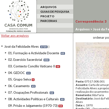
ARQUIVOS
GUIAS DE PESQUISA
PROJETO
PARCERIAS
Correspondência:
3
Arquivos
>
José da Fe
Voltar aos arquivos
ordenar po
José da Felicidade Alves
3720
I
01. Formação e Actividade Docente
65
02. Exercício Sacerdotal
858
03. Contexto Concílio Vaticano II
44
04. GEDOC
22
05. Grupo Seiva
9
Pasta:
07517.008.001
Assunto:
Carta de uma p
06. Casamento
43
Felicidade Alves a propós
realização do casamento 
07. Ocupações Profissionais
62
Remetente:
Ilda Faria
Destinatário:
José da Fel
08. Actividades Políticas e Culturais
40
Alves
Data:
c. 1970
09. Prisão e Julgamento (1970-73)
59
Fundo:
DFL - Documentos