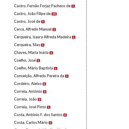
Castro, Fernão Forjaz Pacheco de
1
Castro, João Filipe de
19
Castro, José de
1
Cerca, Alfredo Manuel
1
Cerqueira, Isaura Alfreda Madeira
1
Cerqueira, Silas
1
Chaves, Maria Inácia
1
Coelho, José
1
Coelho, Mário Baptista
1
Conceição, Alfredo Pereira da
1
Cordeiro, Aleixo
6
Correia, António
3
Correia, João
3
Correia, José Pinto
1
Costa, António F. dos Santos
2
Costa, Carlos Mário
2