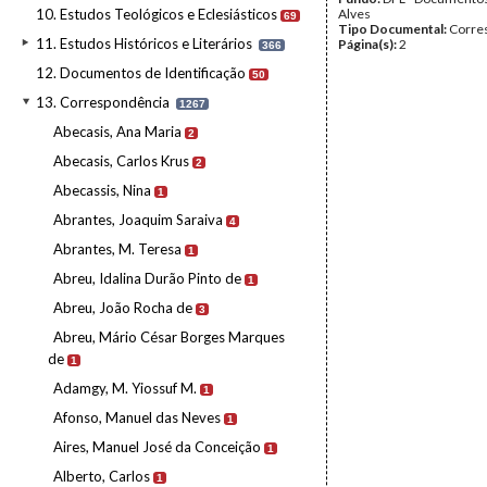
10. Estudos Teológicos e Eclesiásticos
Alves
69
Tipo Documental:
Corre
11. Estudos Históricos e Literários
Página(s):
2
366
12. Documentos de Identificação
50
13. Correspondência
1267
Abecasis, Ana Maria
2
Abecasis, Carlos Krus
2
Abecassis, Nina
1
Abrantes, Joaquim Saraiva
4
Abrantes, M. Teresa
1
Abreu, Idalina Durão Pinto de
1
Abreu, João Rocha de
3
Abreu, Mário César Borges Marques
de
1
Adamgy, M. Yiossuf M.
1
Afonso, Manuel das Neves
1
Aires, Manuel José da Conceição
1
Alberto, Carlos
1