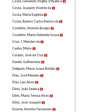
Costa, Fernando Virgílio d'Ayalla e
4
Costa, Joaquim Vicente da
1
Costa, Maria Eugénia
2
Costa, Ramiro Carlos Ramos da
1
Coutinho, António Borges
1
Coutinho, Maria Adelaide Sousa
1
Cruz, J. Mendes da
1
Cunha, Mário
1
Curado, José da Cruz
2
Daniel, Guilhermina
2
Delgado, Maria Joana Roldão
2
Dias, José Mendes
1
Dias, Luís Alves
2
Dinis, João Seabra
5
Dinis, Maria Teresa Alves
2
Diniz, José Joaquim
1
Duarte, António Fernandes
1