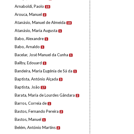
Arnaboldi, Paolo
15
Arouca, Manuel
2
Atanásio, Manuel de Almeida
10
Atanásio, Maria Augusta
1
Babo, Alexandre
1
Babo, Arnaldo
1
Bacelar, José Manuel da Cunha
1
Bailby, Edouard
1
Bandeira, Maria Eugénia de Sá da
1
Baptista, António Alçada
3
Baptista, João
17
Barata, Maria de Lourdes Gândara
2
Barros, Correia de
1
Bastos, Fernando Pereira
2
Bastos, Manuel
1
Belém, António Martins
2