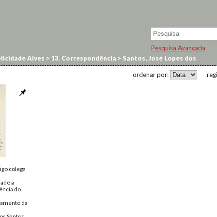
Pesquisa Avançada
licidade Alves
>
13. Correspondência
>
Santos, José Lopes dos
ordenar por:
reg
igo colega
ade a
ência do
tamento da
os Santos