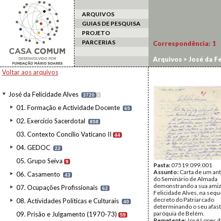
ARQUIVOS
GUIAS DE PESQUISA
PROJETO
PARCERIAS
Correspondência:
1
Arquivos
>
José da Fe
Voltar aos arquivos
José da Felicidade Alves
3720
I
01. Formação e Actividade Docente
65
02. Exercício Sacerdotal
858
03. Contexto Concílio Vaticano II
44
04. GEDOC
22
05. Grupo Seiva
9
Pasta:
07519.099.001
Assunto:
Carta de um ant
06. Casamento
43
do Seminário de Almada
demonstrando a sua amiz
07. Ocupações Profissionais
62
Felicidade Alves, na sequ
decreto do Patriarcado
08. Actividades Políticas e Culturais
40
determinando o seu afas
paróquia de Belém.
09. Prisão e Julgamento (1970-73)
59
Remetente:
José Lopes d