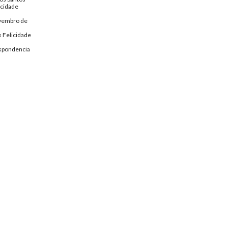
icidade
vembro de
 Felicidade
spondencia