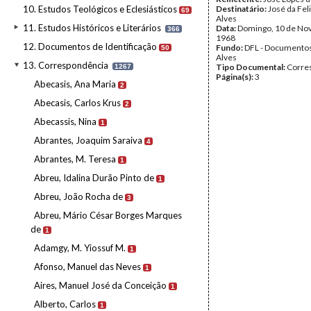
10. Estudos Teológicos e Eclesiásticos
Destinatário:
José da Fel
69
Alves
11. Estudos Históricos e Literários
Data:
Domingo, 10 de No
366
1968
12. Documentos de Identificação
Fundo:
DFL - Documentos
50
Alves
13. Correspondência
Tipo Documental:
Corre
1267
Página(s):
3
Abecasis, Ana Maria
2
Abecasis, Carlos Krus
2
Abecassis, Nina
1
Abrantes, Joaquim Saraiva
4
Abrantes, M. Teresa
1
Abreu, Idalina Durão Pinto de
1
Abreu, João Rocha de
3
Abreu, Mário César Borges Marques
de
1
Adamgy, M. Yiossuf M.
1
Afonso, Manuel das Neves
1
Aires, Manuel José da Conceição
1
Alberto, Carlos
1