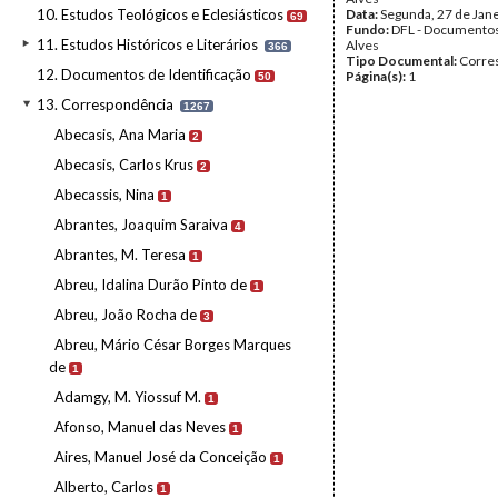
10. Estudos Teológicos e Eclesiásticos
Data:
Segunda, 27 de Jan
69
Fundo:
DFL - Documentos
11. Estudos Históricos e Literários
Alves
366
Tipo Documental:
Corre
12. Documentos de Identificação
Página(s):
1
50
13. Correspondência
1267
Abecasis, Ana Maria
2
Abecasis, Carlos Krus
2
Abecassis, Nina
1
Abrantes, Joaquim Saraiva
4
Abrantes, M. Teresa
1
Abreu, Idalina Durão Pinto de
1
Abreu, João Rocha de
3
Abreu, Mário César Borges Marques
de
1
Adamgy, M. Yiossuf M.
1
Afonso, Manuel das Neves
1
Aires, Manuel José da Conceição
1
Alberto, Carlos
1