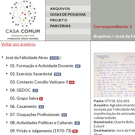
ARQUIVOS
GUIAS DE PESQUISA
PROJETO
PARCERIAS
Correspondência:
1
Arquivos
>
José da Fe
Voltar aos arquivos
José da Felicidade Alves
3720
I
01. Formação e Actividade Docente
65
02. Exercício Sacerdotal
858
03. Contexto Concílio Vaticano II
44
04. GEDOC
22
05. Grupo Seiva
9
Pasta:
07518.126.001
Assunto:
Agradecimento 
06. Casamento
43
enviada por Felicidade Al
manifestação de amizade
07. Ocupações Profissionais
62
solidariedade.
Remetente:
Duarte Belo,
08. Actividades Políticas e Culturais
40
Estoril
Destinatário:
José da Fel
09. Prisão e Julgamento (1970-73)
59
Alves