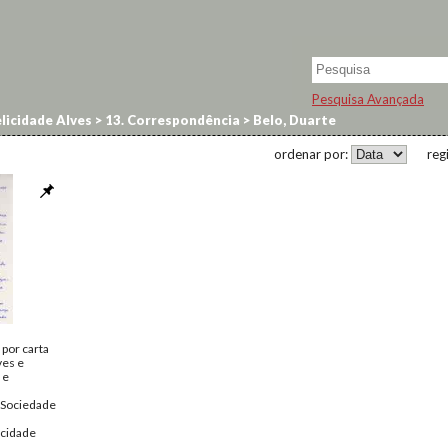
Pesquisa Avançada
licidade Alves
>
13. Correspondência
>
Belo, Duarte
ordenar por:
reg
por carta
ves e
 e
 Sociedade
icidade