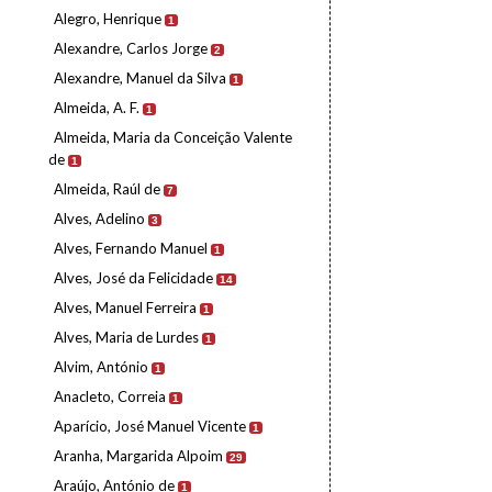
Alegro, Henrique
1
Alexandre, Carlos Jorge
2
Alexandre, Manuel da Silva
1
Almeida, A. F.
1
Almeida, Maria da Conceição Valente
de
1
Almeida, Raúl de
7
Alves, Adelino
3
Alves, Fernando Manuel
1
Alves, José da Felicidade
14
Alves, Manuel Ferreira
1
Alves, Maria de Lurdes
1
Alvim, António
1
Anacleto, Correia
1
Aparício, José Manuel Vicente
1
Aranha, Margarida Alpoim
29
Araújo, António de
1