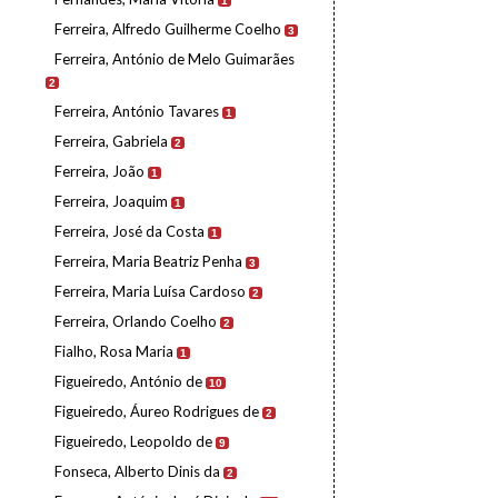
1
Ferreira, Alfredo Guilherme Coelho
3
Ferreira, António de Melo Guimarães
2
Ferreira, António Tavares
1
Ferreira, Gabriela
2
Ferreira, João
1
Ferreira, Joaquim
1
Ferreira, José da Costa
1
Ferreira, Maria Beatriz Penha
3
Ferreira, Maria Luísa Cardoso
2
Ferreira, Orlando Coelho
2
Fialho, Rosa Maria
1
Figueiredo, António de
10
Figueiredo, Áureo Rodrigues de
2
Figueiredo, Leopoldo de
9
Fonseca, Alberto Dinis da
2