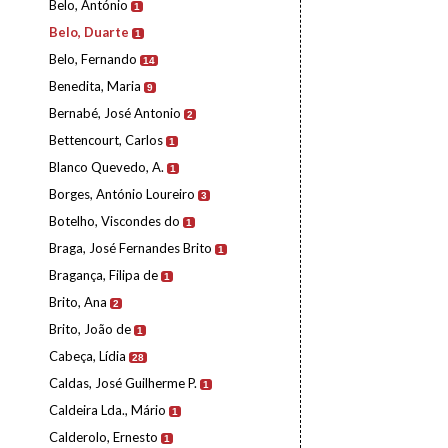
Belo, António
1
Belo, Duarte
1
Belo, Fernando
14
Benedita, Maria
9
Bernabé, José Antonio
2
Bettencourt, Carlos
1
Blanco Quevedo, A.
1
Borges, António Loureiro
3
Botelho, Viscondes do
1
Braga, José Fernandes Brito
1
Bragança, Filipa de
1
Brito, Ana
2
Brito, João de
1
Cabeça, Lídia
28
Caldas, José Guilherme P.
1
Caldeira Lda., Mário
1
Calderolo, Ernesto
1