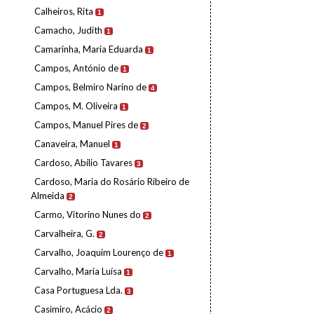
Calheiros, Rita
1
Camacho, Judith
1
Camarinha, Maria Eduarda
1
Campos, António de
1
Campos, Belmiro Narino de
4
Campos, M. Oliveira
1
Campos, Manuel Pires de
2
Canaveira, Manuel
1
Cardoso, Abílio Tavares
3
Cardoso, Maria do Rosário Ribeiro de
Almeida
2
Carmo, Vitorino Nunes do
2
Carvalheira, G.
2
Carvalho, Joaquim Lourenço de
1
Carvalho, Maria Luísa
1
Casa Portuguesa Lda.
3
Casimiro, Acácio
2