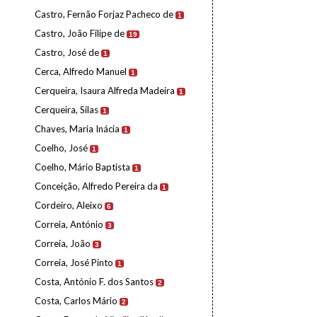
Castro, Fernão Forjaz Pacheco de
1
Castro, João Filipe de
19
Castro, José de
1
Cerca, Alfredo Manuel
1
Cerqueira, Isaura Alfreda Madeira
1
Cerqueira, Silas
1
Chaves, Maria Inácia
1
Coelho, José
1
Coelho, Mário Baptista
1
Conceição, Alfredo Pereira da
1
Cordeiro, Aleixo
6
Correia, António
3
Correia, João
3
Correia, José Pinto
1
Costa, António F. dos Santos
2
Costa, Carlos Mário
2