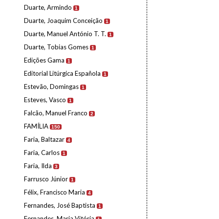
Duarte, Armindo
1
Duarte, Joaquim Conceição
1
Duarte, Manuel António T. T.
1
Duarte, Tobias Gomes
1
Edições Gama
1
Editorial Litúrgica Española
1
Estevão, Domingas
1
Esteves, Vasco
1
Falcão, Manuel Franco
2
FAMÍLIA
150
Faria, Baltazar
4
Faria, Carlos
1
Faria, Ilda
3
Farrusco Júnior
1
Félix, Francisco Maria
4
Fernandes, José Baptista
1
Fernandes, Maria Vitória