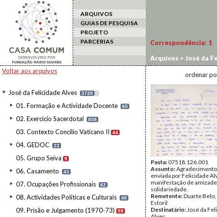
ARQUIVOS
GUIAS DE PESQUISA
PROJETO
PARCERIAS
Correspondência:
1
Arquivos
>
José da Fe
Voltar aos arquivos
ordenar po
José da Felicidade Alves
3720
I
01. Formação e Actividade Docente
65
02. Exercício Sacerdotal
858
03. Contexto Concílio Vaticano II
44
04. GEDOC
22
05. Grupo Seiva
9
Pasta:
07518.126.001
Assunto:
Agradecimento 
06. Casamento
43
enviada por Felicidade Al
manifestação de amizade
07. Ocupações Profissionais
62
solidariedade.
Remetente:
Duarte Belo,
08. Actividades Políticas e Culturais
40
Estoril
Destinatário:
José da Fel
09. Prisão e Julgamento (1970-73)
59
Alves