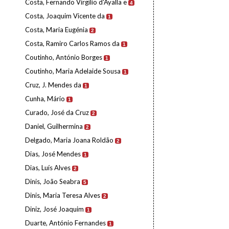
Costa, Fernando Virgílio d'Ayalla e
4
Costa, Joaquim Vicente da
1
Costa, Maria Eugénia
2
Costa, Ramiro Carlos Ramos da
1
Coutinho, António Borges
1
Coutinho, Maria Adelaide Sousa
1
Cruz, J. Mendes da
1
Cunha, Mário
1
Curado, José da Cruz
2
Daniel, Guilhermina
2
Delgado, Maria Joana Roldão
2
Dias, José Mendes
1
Dias, Luís Alves
2
Dinis, João Seabra
5
Dinis, Maria Teresa Alves
2
Diniz, José Joaquim
1
Duarte, António Fernandes
1