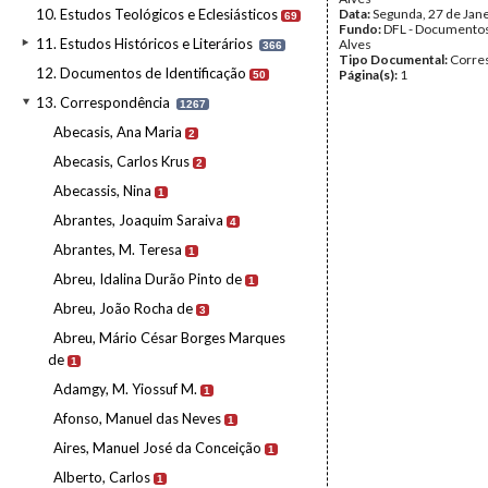
10. Estudos Teológicos e Eclesiásticos
Data:
Segunda, 27 de Jan
69
Fundo:
DFL - Documentos
11. Estudos Históricos e Literários
Alves
366
Tipo Documental:
Corre
12. Documentos de Identificação
Página(s):
1
50
13. Correspondência
1267
Abecasis, Ana Maria
2
Abecasis, Carlos Krus
2
Abecassis, Nina
1
Abrantes, Joaquim Saraiva
4
Abrantes, M. Teresa
1
Abreu, Idalina Durão Pinto de
1
Abreu, João Rocha de
3
Abreu, Mário César Borges Marques
de
1
Adamgy, M. Yiossuf M.
1
Afonso, Manuel das Neves
1
Aires, Manuel José da Conceição
1
Alberto, Carlos
1