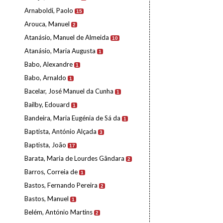
Arnaboldi, Paolo
15
Arouca, Manuel
2
Atanásio, Manuel de Almeida
10
Atanásio, Maria Augusta
1
Babo, Alexandre
1
Babo, Arnaldo
1
Bacelar, José Manuel da Cunha
1
Bailby, Edouard
1
Bandeira, Maria Eugénia de Sá da
1
Baptista, António Alçada
3
Baptista, João
17
Barata, Maria de Lourdes Gândara
2
Barros, Correia de
1
Bastos, Fernando Pereira
2
Bastos, Manuel
1
Belém, António Martins
2