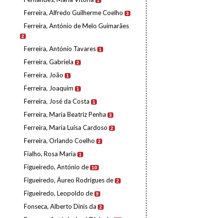
1
Ferreira, Alfredo Guilherme Coelho
3
Ferreira, António de Melo Guimarães
2
Ferreira, António Tavares
1
Ferreira, Gabriela
2
Ferreira, João
1
Ferreira, Joaquim
1
Ferreira, José da Costa
1
Ferreira, Maria Beatriz Penha
3
Ferreira, Maria Luísa Cardoso
2
Ferreira, Orlando Coelho
2
Fialho, Rosa Maria
1
Figueiredo, António de
10
Figueiredo, Áureo Rodrigues de
2
Figueiredo, Leopoldo de
9
Fonseca, Alberto Dinis da
2