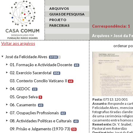
ARQUIVOS
GUIAS DE PESQUISA
PROJETO
PARCERIAS
Correspondência:
1
Arquivos
>
José da Fe
Voltar aos arquivos
ordenar po
José da Felicidade Alves
3720
I
01. Formação e Actividade Docente
65
02. Exercício Sacerdotal
858
03. Contexto Concílio Vaticano II
44
04. GEDOC
22
05. Grupo Seiva
9
Pasta:
07513.120.001
Assunto:
Responde a car
06. Casamento
43
Felicidade Alves, menci
fotografias tiradas cland
07. Ocupações Profissionais
62
de uma cerimónia religio
casamento entre homoss
08. Actividades Políticas e Culturais
40
Remetente:
Dr. Y. Snabel,
Pastoral em Roterdão
09. Prisão e Julgamento (1970-73)
59
Destinatário:
José da Fel