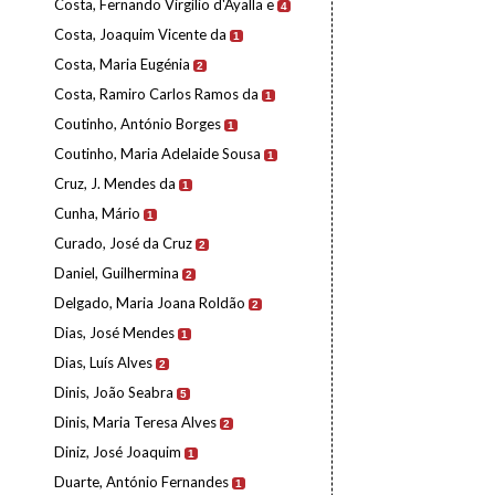
Costa, Fernando Virgílio d'Ayalla e
4
Costa, Joaquim Vicente da
1
Costa, Maria Eugénia
2
Costa, Ramiro Carlos Ramos da
1
Coutinho, António Borges
1
Coutinho, Maria Adelaide Sousa
1
Cruz, J. Mendes da
1
Cunha, Mário
1
Curado, José da Cruz
2
Daniel, Guilhermina
2
Delgado, Maria Joana Roldão
2
Dias, José Mendes
1
Dias, Luís Alves
2
Dinis, João Seabra
5
Dinis, Maria Teresa Alves
2
Diniz, José Joaquim
1
Duarte, António Fernandes
1