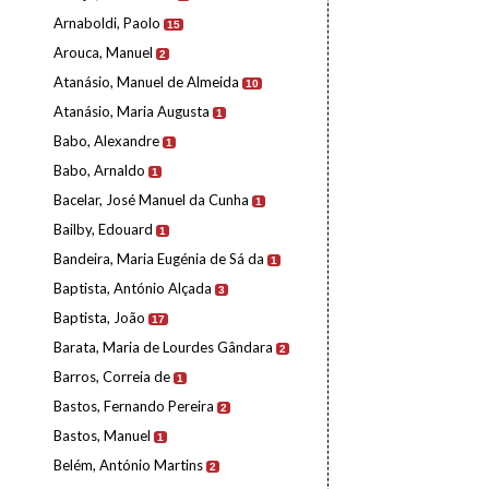
Arnaboldi, Paolo
15
Arouca, Manuel
2
Atanásio, Manuel de Almeida
10
Atanásio, Maria Augusta
1
Babo, Alexandre
1
Babo, Arnaldo
1
Bacelar, José Manuel da Cunha
1
Bailby, Edouard
1
Bandeira, Maria Eugénia de Sá da
1
Baptista, António Alçada
3
Baptista, João
17
Barata, Maria de Lourdes Gândara
2
Barros, Correia de
1
Bastos, Fernando Pereira
2
Bastos, Manuel
1
Belém, António Martins
2