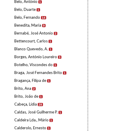
Belo, António
1
Belo, Duarte
1
Belo, Fernando
14
Benedita, Maria
9
Bernabé, José Antonio
2
Bettencourt, Carlos
1
Blanco Quevedo, A.
1
Borges, António Loureiro
3
Botelho, Viscondes do
1
Braga, José Fernandes Brito
1
Bragança, Filipa de
1
Brito, Ana
2
Brito, João de
1
Cabeça, Lídia
28
Caldas, José Guilherme P.
1
Caldeira Lda., Mário
1
Calderolo, Ernesto
1