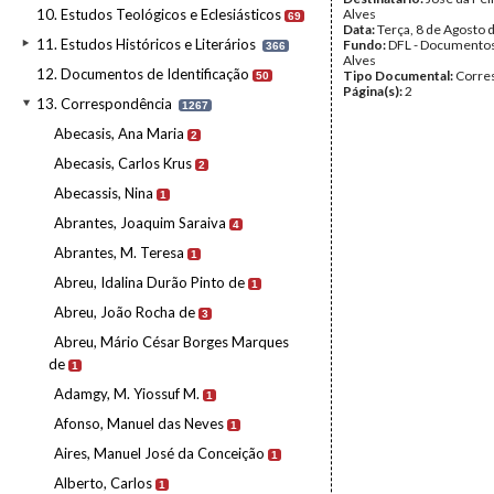
10. Estudos Teológicos e Eclesiásticos
Alves
69
Data:
Terça, 8 de Agosto 
11. Estudos Históricos e Literários
Fundo:
DFL - Documentos
366
Alves
12. Documentos de Identificação
Tipo Documental:
Corre
50
Página(s):
2
13. Correspondência
1267
Abecasis, Ana Maria
2
Abecasis, Carlos Krus
2
Abecassis, Nina
1
Abrantes, Joaquim Saraiva
4
Abrantes, M. Teresa
1
Abreu, Idalina Durão Pinto de
1
Abreu, João Rocha de
3
Abreu, Mário César Borges Marques
de
1
Adamgy, M. Yiossuf M.
1
Afonso, Manuel das Neves
1
Aires, Manuel José da Conceição
1
Alberto, Carlos
1