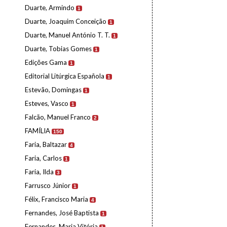
Duarte, Armindo
1
Duarte, Joaquim Conceição
1
Duarte, Manuel António T. T.
1
Duarte, Tobias Gomes
1
Edições Gama
1
Editorial Litúrgica Española
1
Estevão, Domingas
1
Esteves, Vasco
1
Falcão, Manuel Franco
2
FAMÍLIA
150
Faria, Baltazar
4
Faria, Carlos
1
Faria, Ilda
3
Farrusco Júnior
1
Félix, Francisco Maria
4
Fernandes, José Baptista
1
Fernandes, Maria Vitória