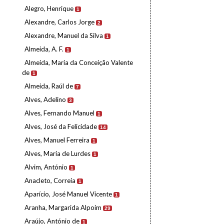
Alegro, Henrique
1
Alexandre, Carlos Jorge
2
Alexandre, Manuel da Silva
1
Almeida, A. F.
1
Almeida, Maria da Conceição Valente
de
1
Almeida, Raúl de
7
Alves, Adelino
3
Alves, Fernando Manuel
1
Alves, José da Felicidade
14
Alves, Manuel Ferreira
1
Alves, Maria de Lurdes
1
Alvim, António
1
Anacleto, Correia
1
Aparício, José Manuel Vicente
1
Aranha, Margarida Alpoim
29
Araújo, António de
1