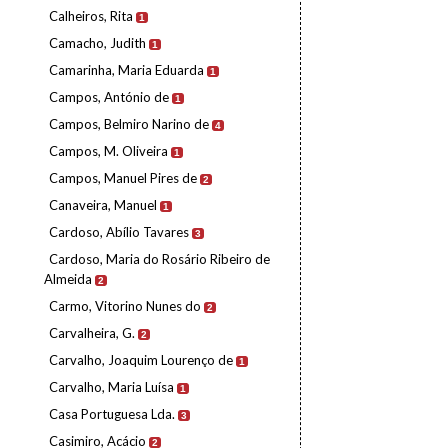
Calheiros, Rita
1
Camacho, Judith
1
Camarinha, Maria Eduarda
1
Campos, António de
1
Campos, Belmiro Narino de
4
Campos, M. Oliveira
1
Campos, Manuel Pires de
2
Canaveira, Manuel
1
Cardoso, Abílio Tavares
3
Cardoso, Maria do Rosário Ribeiro de
Almeida
2
Carmo, Vitorino Nunes do
2
Carvalheira, G.
2
Carvalho, Joaquim Lourenço de
1
Carvalho, Maria Luísa
1
Casa Portuguesa Lda.
3
Casimiro, Acácio
2