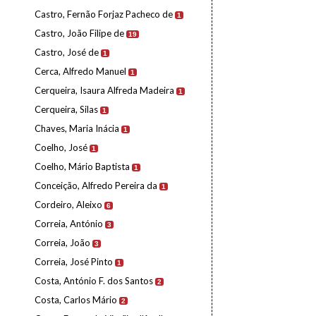
Castro, Fernão Forjaz Pacheco de
1
Castro, João Filipe de
19
Castro, José de
1
Cerca, Alfredo Manuel
1
Cerqueira, Isaura Alfreda Madeira
1
Cerqueira, Silas
1
Chaves, Maria Inácia
1
Coelho, José
1
Coelho, Mário Baptista
1
Conceição, Alfredo Pereira da
1
Cordeiro, Aleixo
6
Correia, António
3
Correia, João
3
Correia, José Pinto
1
Costa, António F. dos Santos
2
Costa, Carlos Mário
2