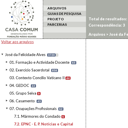
ARQUIVOS
GUIAS DE PESQUISA
Total de resultados:
PROJETO
PARCERIAS
Correspondência:
3
Arquivos
>
José da Fe
Voltar aos arquivos
José da Felicidade Alves
3720
I
01. Formação e Actividade Docente
65
02. Exercício Sacerdotal
858
03. Contexto Concílio Vaticano II
44
04. GEDOC
22
05. Grupo Seiva
9
06. Casamento
43
07. Ocupações Profissionais
62
7.1. Mármores do Condado
6
7.2. EPNC - E. P. Notícias e Capital