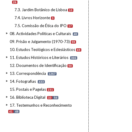
26
7.3. Jardim Botânico de Lisboa
10
7.4. Livros Horizonte
3
7.5. Comissão de Ética do IPO
17
08. Actividades Políticas e Culturais
40
09. Prisão e Julgamento (1970-73)
59
10. Estudos Teológicos e Eclesiásticos
69
11. Estudos Históricos e Literários
366
12. Documentos de Identificação
50
13. Correspondência
1267
14. Fotografias
433
15. Postais e Pagelas
231
16. Biblioteca Digital
33
54
17. Testemunhos e Reconhecimento
41
48