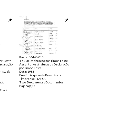
Pasta:
06446.015
or-Leste
Título:
Declaração por Timor-Leste
eclaração
Assunto:
Assinaturas da Declaração
s
por Timor-Leste.
hista da
Data:
1983
Fundo:
Arquivo da Resistência
Timorense - TAPOL
ncia
Tipo Documental:
Documentos
Página(s):
10
ntos