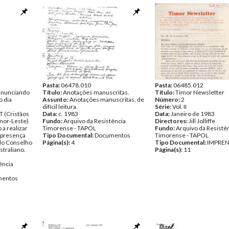
Pasta:
06478.010
Pasta:
06485.012
 anunciando
Título:
Anotações manuscritas.
Título:
Timor Newsletter
o dia
Assunto:
Anotações manuscritas, de
Número:
2
difícil leitura.
Série:
Vol. II
T (Cristãos
Data:
c. 1983
Data:
Janeiro de 1983
mor-Leste)
Fundo:
Arquivo da Resistência
Directores:
Jill Jolliffe
a realizar
Timorense - TAPOL
Fundo:
Arquivo da Resistê
 presença
Tipo Documental:
Documentos
Timorense - TAPOL
 do Conselho
Página(s):
4
Tipo Documental:
IMPRE
traliano.
Página(s):
11
ência
entos