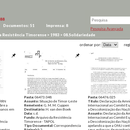
88
Documentos:
51
Imprensa:
8
Pesquisa Avançada
a Resistência Timorense
>
1983
>
08.Solidariedade
ordenar por:
reg
Pasta:
06473.048
Pasta:
06476.025
CRRN
Assunto:
Situação de Timor-Leste
Título:
Declaração da Amni
bre a
Remetente:
G. M. M. Cuppen
Internacional ao Comité Es
umanos em
Destinatário:
H. van den Boek
a Descolonização das Naçõ
Data:
s.d.
Assunto:
Declaração da Am
Fundo:
Arquivo da Resistência
Internacional ao Comité Es
ência
Timorense - TAPOL
a Descolonização das Naçõ
Tipo Documental:
Correspondencia
apelando a que a ONU cont
entos
Página(s):
2
seus esforços de monitori