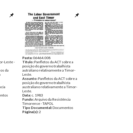
Pasta:
06464.008
or-Leste -
Título:
Panfletos da ACT sobre a
posição do governo trabalhista
dos da
autraliano relativamente a Timor-
a
Leste.
Assunto:
Panfletos da ACT sobre a
posição do governo trabalhista
ncia
australiano relativamente a Timor-
Leste.
ntos
Data:
c. 1983
Fundo:
Arquivo da Resistência
Timorense - TAPOL
Tipo Documental:
Documentos
Página(s):
2