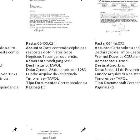
Pasta:
06455.024
Pasta:
06446.075
do a auto-
Assunto:
Carta contendo cópias das
Assunto:
Carta sobre a ass
este com o
respostas do Ministério dos
Declaração de Timor-Leste
Negócios Estrangeiros alemão.
Freimut Duve, da CDU ale
Remetente:
Wolfgang Seck
Remetente:
Carmel
ch
Destinatário:
TAPOL
Destinatário:
Eric
Data:
Quarta, 26 de Janeiro de 1983
Data:
Sexta, 11 de Feverei
ro de 1983
Fundo:
Arquivo da Resistência
Fundo:
Arquivo da Resistê
ência
Timorense - TAPOL
Timorense - TAPOL
Tipo Documental:
Correspondencia
Tipo Documental:
Corres
spondencia
Página(s):
5
Página(s):
2