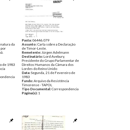
Pasta:
06446.079
inatura da
Assunto:
Carta sobre a Declaração
 por
de Timor-Leste.
mã.
Remetente:
Jürgen Adelmann
Destinatário:
Lord Avebury,
Presidente do Grupo Parlamentar de
ro de 1983
Direitos Humanos da Câmara dos
ncia
Lordes do Reino Unido
Data:
Segunda, 21 de Fevereiro de
pondencia
1983
Fundo:
Arquivo da Resistência
Timorense - TAPOL
Tipo Documental:
Correspondencia
Página(s):
1