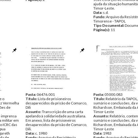
ajuda da situação humanitá
Timor-Leste.
Data:
s.d.
Fundo:
Arquivo da Resistê
Timorense - TAPOL
Tipo Documental:
Docume
Página(s):
11
Pasta:
06476.001
Pasta:
05000.083
e o
Título:
Lista de prisioneiros
Título:
Relatório da TAPOL
uz Vermelha
desaparecidos da prisão de Comarco,
sumário e conclusões, da vi
ções de
Dili
Richardson, Embaixada da A
Assunto:
Transcrição de uma carta
Timor-Leste
 imprensa
apelando à solidariedade australiana.
Assunto:
Relatório, conte
a militar em
Em anexo, lista de prisioneiros
sumário e conclusões, da vi
do ICRC das
desaparecidos da prisão de Comarco,
Richardson, Embaixada da A
apua
Dili.
Timor-Leste
rgareth
Data:
c. 1980
Data:
1983
nda de
Fundo:
Arquivo da Resistência
Fundo:
Arquivo da Resistê