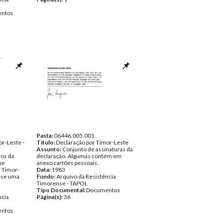
ntos
Pasta:
06446.005.001
or-Leste -
Título:
Declaração por Timor-Leste
Assunto:
Conjunto de assinaturas da
dos da
declaração. Algumas contém em
ue
anexo cartões pessoais.
r Timor-
Data:
1983
-se uma
Fundo:
Arquivo da Resistência
Timorense - TAPOL
Tipo Documental:
Documentos
ncia
Página(s):
36
ntos