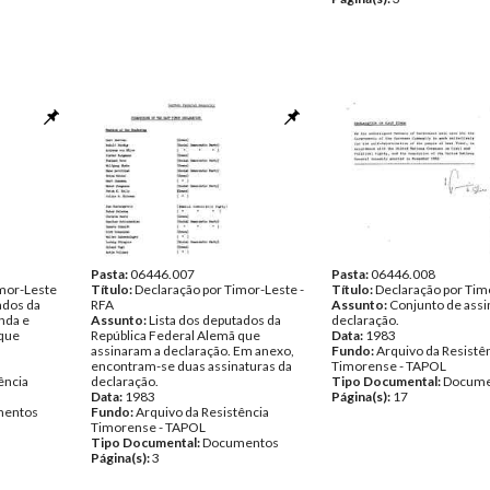
Pasta:
06446.007
Pasta:
06446.008
imor-Leste
Título:
Declaração por Timor-Leste -
Título:
Declaração por Tim
ados da
RFA
Assunto:
Conjunto de assi
anda e
Assunto:
Lista dos deputados da
declaração.
 que
República Federal Alemã que
Data:
1983
assinaram a declaração. Em anexo,
Fundo:
Arquivo da Resistê
encontram-se duas assinaturas da
Timorense - TAPOL
ência
declaração.
Tipo Documental:
Docume
Data:
1983
Página(s):
17
entos
Fundo:
Arquivo da Resistência
Timorense - TAPOL
Tipo Documental:
Documentos
Página(s):
3