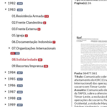
1982
Página(s):
26
194
1983
168
01.Resistência Armada
13
02.Frente Clandestina
2
03.Frente Externa
8
05.Igreja
2
06.Documentação Indonésia
7
07.Organizações Internacionais
21
22
08.Solidariedade
88
09.Recortes/Imprensa
26
1984
167
Pasta:
06477.061
Título:
Comunicado sobr
1985
517
afastamento do ICRC (Cr
Internacional) das opera
1986
275
socorro em Timor-Leste
Assunto:
Comunicado de
1987
166
da TAPOL sobre a ofensiv
Timor-Leste, a exclusão 
1988
81
operações de socorro, P
Ocidental, a visita de Ma
1989
197
Tatcher à Indonésia, a ve