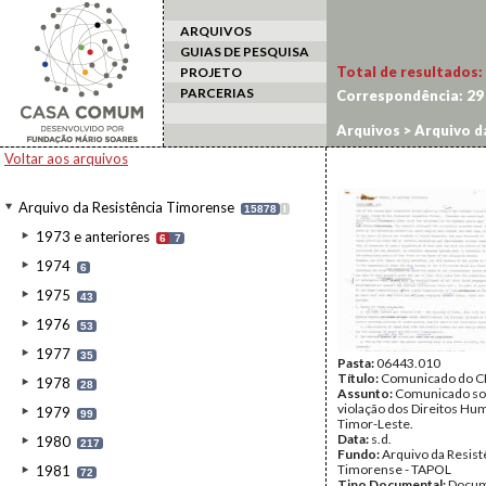
ARQUIVOS
GUIAS DE PESQUISA
Total de resultados:
PROJETO
PARCERIAS
Correspondência:
29
Arquivos
>
Arquivo d
Voltar aos arquivos
Arquivo da Resistência Timorense
15878
I
1973 e anteriores
6
7
1974
6
1975
43
1976
53
1977
35
Pasta:
06443.010
Título:
Comunicado do 
1978
28
Assunto:
Comunicado so
violação dos Direitos H
1979
99
Timor-Leste.
Data:
s.d.
1980
217
Fundo:
Arquivo da Resist
Timorense - TAPOL
1981
72
Tipo Documental:
Docum