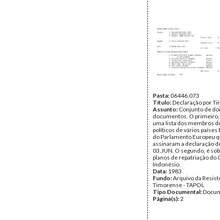
Pasta:
06446.073
Título:
Declaração por T
Assunto:
Conjunto de do
documentos. O primeiro
uma lista dos membros de
políticos de vários paíse
do Parlamento Europeu 
assinaram a declaração 
03.JUN. O segundo, é sob
planos de repatriação do
Indonésio.
Data:
1983
Fundo:
Arquivo da Resist
Timorense - TAPOL
Tipo Documental:
Docum
Página(s):
2