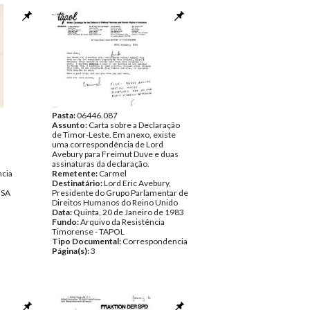
Pasta:
06446.087
Assunto:
Carta sobre a Declaração
de Timor-Leste. Em anexo, existe
uma correspondência de Lord
Avebury para Freimut Duve e duas
assinaturas da declaração.
ncia
Remetente:
Carmel
Destinatário:
Lord Eric Avebury,
NSA
Presidente do Grupo Parlamentar de
Direitos Humanos do Reino Unido
Data:
Quinta, 20 de Janeiro de 1983
Fundo:
Arquivo da Resistência
Timorense - TAPOL
Tipo Documental:
Correspondencia
Página(s):
3