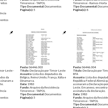
reitos
Timorense - TAPOL
Timorense - Ramos-Horta
Tipo Documental:
Documentos
Tipo Documental:
Docume
Página(s):
5
Página(s):
8
ência
entos
Pasta:
06446.003
Pasta:
06446.004
mor-Leste -
Título:
Declaração por Timor-Leste
Título:
Declaração por Tim
Assunto:
Lista dos deputados da
RFA
ados da
Bélgica, Reino Unido, França, Itália e
Assunto:
Lista dos deputa
ssinaram a
Dinamarca.
República Federal Alemã q
te.
Data:
1983
assinaram a Declaração po
Fundo:
Arquivo da Resistência
Leste. Em anexo, encontra
ência
Timorense - TAPOL
assinatura da declaração.
Tipo Documental:
Documentos
Data:
1983
entos
Página(s):
5
Fundo:
Arquivo da Resistê
Timorense - TAPOL
Tipo Documental:
Docume
Página(s):
3