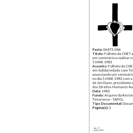
Pasta:
06473.046
Título:
Folheto da CISET
um seminário a realizar n
5.MAR.1983
Assunto:
Folheto da CISE
em Solidariedade com Ti
anunciando um seminário 
no dia 5.MAR.1983 com a
de Jim Dunn, presidente
dos Direitos Humanos Aus
Data:
1983
Fundo:
Arquivo da Resist
Timorense - TAPOL
Tipo Documental:
Docum
Página(s):
3