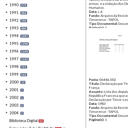
armas, e a violação dos Di
1990
275
Humanos.
Data:
s.d.
1991
494
Fundo:
Arquivo da Resist
Timorense - TAPOL
1992
705
Tipo Documental:
Docum
Página(s):
1
1993
486
1994
1287
1995
1298
1996
1109
1997
1152
1998
721
1999
243
Pasta:
06446.002
2000
13
Título:
Declaração por Ti
França
2001
7
Assunto:
Lista dos deput
República Francesa que a
2002
1
Declaração por Timor-Les
Data:
1983
2003
2
Fundo:
Arquivo da Resist
Timorense - TAPOL
2004
2
Tipo Documental:
Docum
Página(s):
1
Biblioteca Digital
63