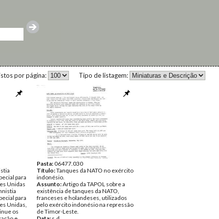
istos por página:
Tipo de listagem:
Pasta:
06477.030
stia
Título:
Tanques da NATO no exército
pecial para
indonésio.
es Unidas
Assunto:
Artigo da TAPOL sobre a
nistia
existência de tanques da NATO,
pecial para
franceses e holandeses, utilizados
es Unidas,
pelo exército indonésio na repressão
inue os
de Timor-Leste.
zação e
Data:
s.d.