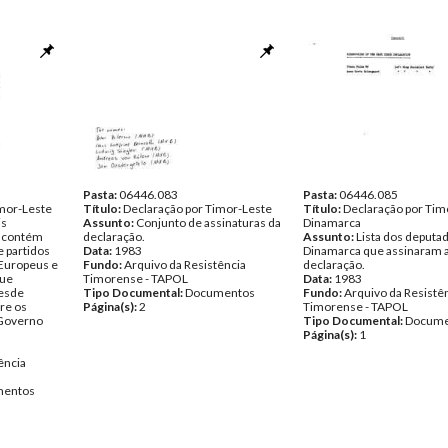
Pasta:
06446.083
Pasta:
06446.085
imor-Leste
Título:
Declaração por Timor-Leste
Título:
Declaração por Tim
is
Assunto:
Conjunto de assinaturas da
Dinamarca
, contém
declaração.
Assunto:
Lista dos deputa
 partidos
Data:
1983
Dinamarca que assinaram 
s Europeus e
Fundo:
Arquivo da Resistência
declaração.
que
Timorense - TAPOL
Data:
1983
desde
Tipo Documental:
Documentos
Fundo:
Arquivo da Resistê
re os
Página(s):
2
Timorense - TAPOL
 Governo
Tipo Documental:
Docume
Página(s):
1
ência
entos