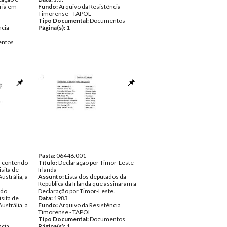
ria em
Fundo:
Arquivo da Resistência
Timorense - TAPOL
Tipo Documental:
Documentos
ncia
Página(s):
1
ntos
Pasta:
06446.001
, contendo
Título:
Declaração por Timor-Leste -
sita de
Irlanda
ustrália, a
Assunto:
Lista dos deputados da
República da Irlanda que assinaram a
ndo
Declaração por Timor-Leste.
sita de
Data:
1983
ustrália, a
Fundo:
Arquivo da Resistência
Timorense - TAPOL
Tipo Documental:
Documentos
ncia
Página(s):
1