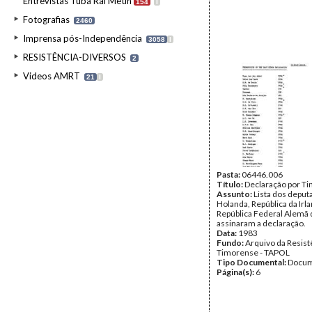
Entrevistas Tuba Rai Metin
154
I
Fotografias
2460
Imprensa pós-Independência
3058
I
RESISTÊNCIA-DIVERSOS
2
Videos AMRT
21
I
Pasta:
06446.006
Título:
Declaração por T
Assunto:
Lista dos deput
Holanda, República da Irl
República Federal Alemã
assinaram a declaração.
Data:
1983
Fundo:
Arquivo da Resist
Timorense - TAPOL
Tipo Documental:
Docum
Página(s):
6