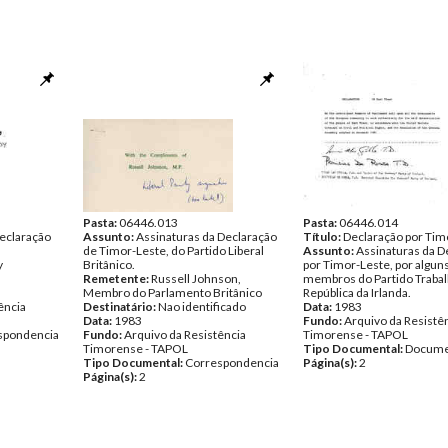
Pasta:
06446.013
Pasta:
06446.014
Declaração
Assunto:
Assinaturas da Declaração
Título:
Declaração por Tim
de Timor-Leste, do Partido Liberal
Assunto:
Assinaturas da D
y
Britânico.
por Timor-Leste, por algun
Remetente:
Russell Johnson,
membros do Partido Trabal
Membro do Parlamento Britânico
República da Irlanda.
ência
Destinatário:
Nao identificado
Data:
1983
Data:
1983
Fundo:
Arquivo da Resistê
spondencia
Fundo:
Arquivo da Resistência
Timorense - TAPOL
Timorense - TAPOL
Tipo Documental:
Docume
Tipo Documental:
Correspondencia
Página(s):
2
Página(s):
2